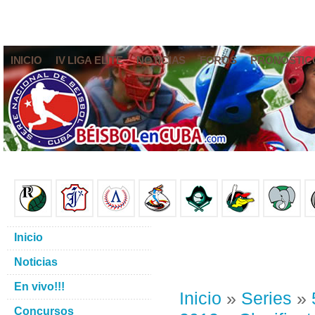
INICIO
IV LIGA ELITE
NOTICIAS
FOROS
PRONÓSTIC
Inicio
Noticias
En vivo!!!
Inicio
»
Series
»
Concursos