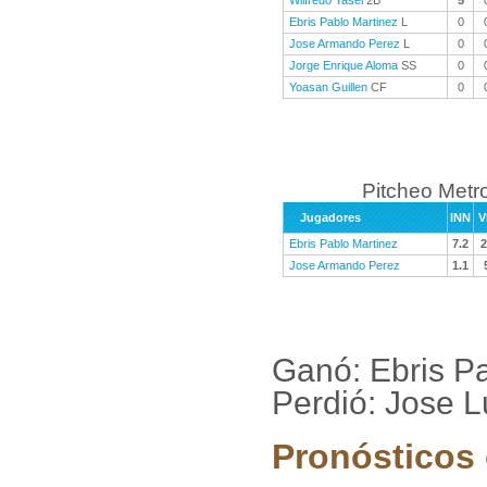
Wilfredo Yasel
2B
5
Ebris Pablo Martinez
L
0
Jose Armando Perez
L
0
Jorge Enrique Aloma
SS
0
Yoasan Guillen
CF
0
Pitcheo Metr
Jugadores
INN
V
Ebris Pablo Martinez
7.2
2
Jose Armando Perez
1.1
Ganó: Ebris P
Perdió: Jose L
Pronósticos 