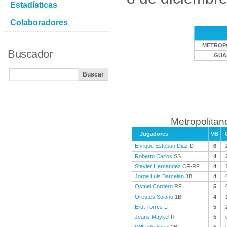
Estadísticas
Colaboradores
METROP
Buscador
GUA
Metropolitan
Jugadores
VB
Enrique Esteban Diaz
D
6
Roberto Carlos
SS
4
Stayler Hernandez
CF-RF
4
Jorge Luis Barcelan
3B
4
Osmel Cordero
RF
5
Orestes Solano
1B
4
Eliut Torres
LF
5
Jeans Maykel
R
5