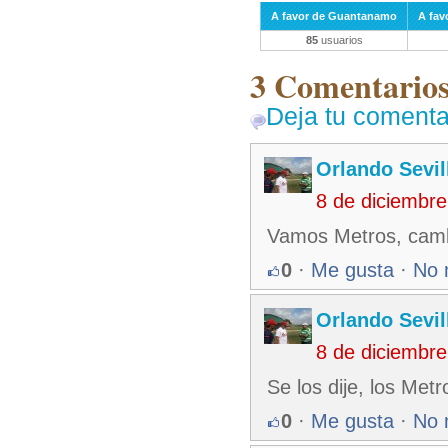
A favor de Guantanamo
A fav
85
usuarios
3 Comentarios 
Deja tu comenta
Orlando Sevil
8 de diciembr
Vamos Metros, cambi
0
·
Me gusta
·
No 
Orlando Sevil
8 de diciembr
Se los dije, los Met
0
·
Me gusta
·
No 