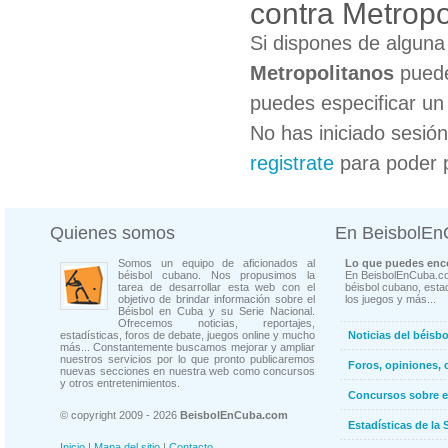
contra Metropo
Si dispones de algun
Metropolitanos
puede
puedes especificar un 
No has iniciado sesió
registrate
para poder 
Quienes somos
En BeisbolE
Somos un equipo de aficionados al
Lo que puedes enco
béisbol cubano. Nos propusimos la
En BeisbolEnCuba.co
tarea de desarrollar esta web con el
béisbol cubano, estad
objetivo de brindar información sobre el
los juegos y más...
Béisbol en Cuba y su Serie Nacional.
Ofrecemos noticias, reportajes,
estadísticas, foros de debate, juegos online y mucho
Noticias del béisb
más... Constantemente buscamos mejorar y ampliar
nuestros servicios por lo que pronto publicaremos
Foros, opiniones, 
nuevas secciones en nuestra web como concursos
y otros entretenimientos.
Concursos sobre e
© copyright 2009 - 2026
BeisbolEnCuba.com
Estadísticas de la 
Inicio
|
Mapa del sitio
|
Contacto