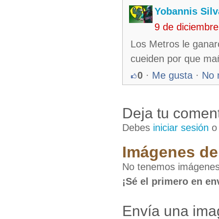
Yobannis Silv
9 de diciembr
Los Metros le ganar
cueiden por que mañ
0
·
Me gusta
·
No 
Deja tu coment
Debes
iniciar sesión
Imágenes de 
No tenemos imágenes
¡Sé el primero en en
Envía una im