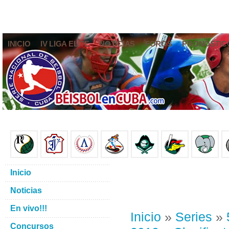
INICIO
IV LIGA ELITE
NOTICIAS
FOROS
PRONÓSTIC
Inicio
Noticias
En vivo!!!
Inicio
»
Series
»
Concursos