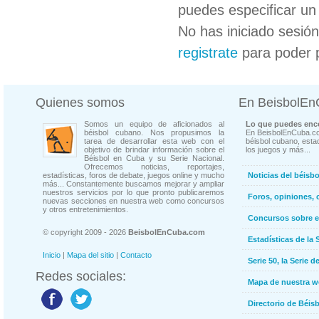
puedes especificar un 
No has iniciado sesió
registrate
para poder 
Quienes somos
En BeisbolE
Somos un equipo de aficionados al
Lo que puedes enco
béisbol cubano. Nos propusimos la
En BeisbolEnCuba.co
tarea de desarrollar esta web con el
béisbol cubano, estad
objetivo de brindar información sobre el
los juegos y más...
Béisbol en Cuba y su Serie Nacional.
Ofrecemos noticias, reportajes,
estadísticas, foros de debate, juegos online y mucho
Noticias del béisb
más... Constantemente buscamos mejorar y ampliar
nuestros servicios por lo que pronto publicaremos
Foros, opiniones, 
nuevas secciones en nuestra web como concursos
y otros entretenimientos.
Concursos sobre e
© copyright 2009 - 2026
BeisbolEnCuba.com
Estadísticas de la 
Inicio
|
Mapa del sitio
|
Contacto
Serie 50, la Serie d
Redes sociales:
Mapa de nuestra 
Directorio de Béi