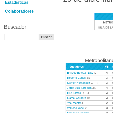
Estadísticas
Colaboradores
METRO
Buscador
ISLA DE L
Metropolitan
Jugadores
VB
Enrique Esteban Diaz
D
4
Roberto Carlos
SS
3
Stayler Hernandez
CF-RF
3
Jorge Luis Barcelan
3B
4
Eliut Torres
RF-LF
3
Osmel Cordero
1B
3
Yoel Mestre
LF
2
Wilfredo Yasel
2B
3