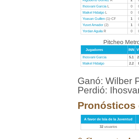
Rigoberto Gomez
R
2
Ihosvani Garcia
L
0
Maikel Hidalgo
L
0
Yoasan Guillen
(1)-CF
1
Yuset Amador
(2)
1
Yordan Aguila
R
0
Pitcheo Metr
Jugadores
INN
V
Ihosvani Garcia
5.1
2
Maikel Hidalgo
2.2
Ganó: Wilber 
Perdió: Ihosva
Pronósticos 
A favor de Isla de la Juventud
32
usuarios