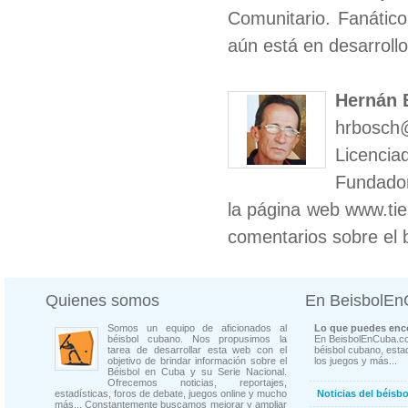
Comunitario. Fanático
aún está en desarroll
Hernán 
hrbosch
Licenci
Fundador
la página web www.ti
comentarios sobre el b
Quienes somos
En BeisbolE
Somos un equipo de aficionados al
Lo que puedes enco
béisbol cubano. Nos propusimos la
En BeisbolEnCuba.co
tarea de desarrollar esta web con el
béisbol cubano, estad
objetivo de brindar información sobre el
los juegos y más...
Béisbol en Cuba y su Serie Nacional.
Ofrecemos noticias, reportajes,
estadísticas, foros de debate, juegos online y mucho
Noticias del béisb
más... Constantemente buscamos mejorar y ampliar