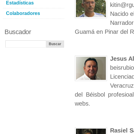
Estadísticas
kitin@rg
Nacido e
Colaboradores
Narrador
Buscador
Guamá en Pinar del R
Jesus A
beisrub
Licenci
Veracruz
del Béisbol profesioa
webs.
Rasiel 