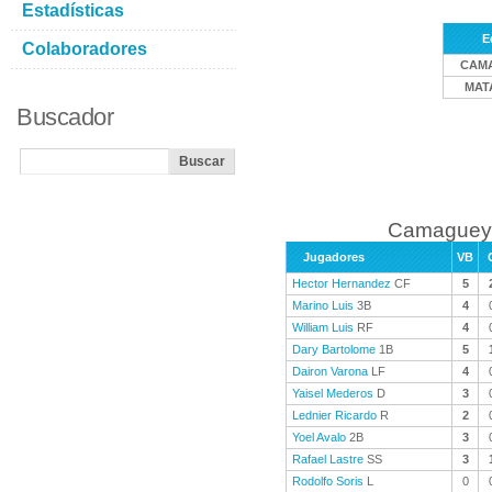
Estadísticas
E
Colaboradores
CAM
MAT
Buscador
Camaguey 
Jugadores
VB
Hector Hernandez
CF
5
Marino Luis
3B
4
William Luis
RF
4
Dary Bartolome
1B
5
Dairon Varona
LF
4
Yaisel Mederos
D
3
Lednier Ricardo
R
2
Yoel Avalo
2B
3
Rafael Lastre
SS
3
Rodolfo Soris
L
0