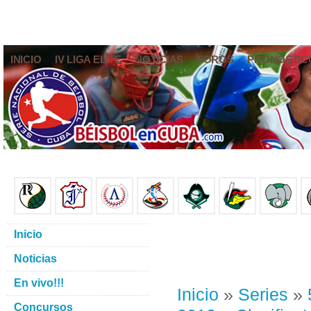
INICIO
IV LIGA ELITE
NOTICIAS
FOROS
PRONÓSTIC
Inicio
Noticias
En vivo!!!
Inicio
»
Series
»
Concursos