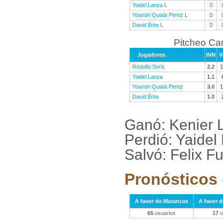
Yaidel Lanza
L
0
Yoandri Quiala Perez
L
0
David Brito
L
0
Pitcheo C
Jugadores
INN
V
Rodolfo Soris
2.2
1
Yaidel Lanza
1.1
Yoandri Quiala Perez
3.0
1
David Brito
1.0
Ganó: Kenier L
Perdió: Yaide
Salvó: Felix F
Pronósticos 
A favor de Matanzas
A favor 
65
usuarios
17
u