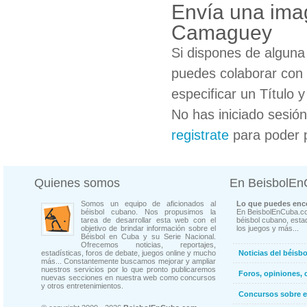
Envía una ima
Camaguey
Si dispones de algun
puedes colaborar con 
especificar un Título 
No has iniciado sesió
registrate
para poder 
Quienes somos
En BeisbolE
Somos un equipo de aficionados al
Lo que puedes enco
béisbol cubano. Nos propusimos la
En BeisbolEnCuba.co
tarea de desarrollar esta web con el
béisbol cubano, estad
objetivo de brindar información sobre el
los juegos y más...
Béisbol en Cuba y su Serie Nacional.
Ofrecemos noticias, reportajes,
estadísticas, foros de debate, juegos online y mucho
Noticias del béisb
más... Constantemente buscamos mejorar y ampliar
nuestros servicios por lo que pronto publicaremos
Foros, opiniones, 
nuevas secciones en nuestra web como concursos
y otros entretenimientos.
Concursos sobre e