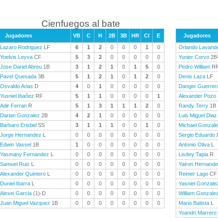
Cienfuegos al bate
Jugadores
VB
C
H
2B
3B
HR
CI
E
Jugadores
Lazaro Rodriguez
LF
6
1
2
0
0
0
1
0
Orlando Lavand
Yoelvis Leyva
CF
5
3
2
0
0
0
0
0
Yunier Corvo
2B
Jose Dariel Abreu
1B
3
1
2
1
0
1
5
0
Pedro William
R
Pavel Quesada
3B
5
1
2
1
0
1
2
0
Denis Laza
LF
Osvaldo Arias
D
4
0
1
0
0
0
0
0
Danger Guerrer
Yusniel Ibañez
RF
5
1
1
0
0
0
0
1
Alexander Pozo
Adir Ferran
R
5
1
3
1
1
1
2
0
Randy Terry
1B
Darian Gonzalez
2B
4
2
1
0
0
0
0
0
Luis Miguel Diaz
Barbaro Erisbel
SS
3
1
1
1
0
0
1
0
Michael Gonzal
Jorge Hernandez
L
0
0
0
0
0
0
0
0
Sergio Eduardo
Edwin Vassel
1B
1
0
0
0
0
0
0
0
Antonio Oliva
L
Yasmany Fernandez
L
0
0
0
0
0
0
0
0
Lisdey Tapia
R
Samuel Ruiz
L
0
0
0
0
0
0
0
0
Yairon Hernand
Alexander Quintero
L
0
0
0
0
0
0
0
0
Reinier Lago
CF
Duniel Ibarra
L
0
0
0
0
0
0
0
0
Yasniel Gonzale
Alexei Garcia
(1)-D
0
0
0
0
0
0
0
0
William Gonzale
Juan Miguel Vazquez
1B
0
0
0
0
0
0
0
0
Mario Batista
L
Yoandri Marrero