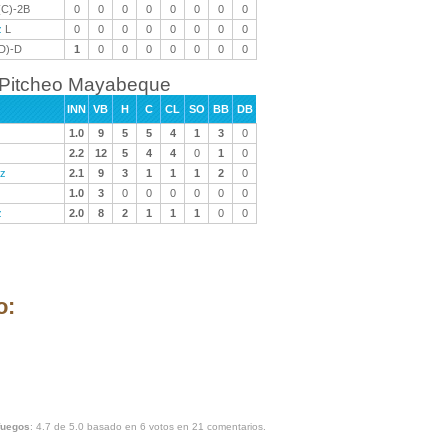
C)-2B
0
0
0
0
0
0
0
0
z
L
0
0
0
0
0
0
0
0
D)-D
1
0
0
0
0
0
0
0
Pitcheo Mayabeque
INN
VB
H
C
CL
SO
BB
DB
1.0
9
5
5
4
1
3
0
2.2
12
5
4
4
0
1
0
ez
2.1
9
3
1
1
1
2
0
1.0
3
0
0
0
0
0
0
z
2.0
8
2
1
1
1
0
0
o:
fuegos
:
4.7
de
5.0
basado en
6
votos en
21
comentarios.