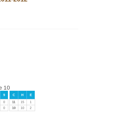
e 10
9
C
H
E
0
11
15
1
0
10
10
2