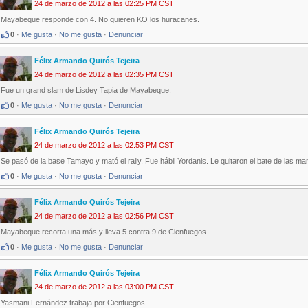
24 de marzo de 2012 a las 02:25 PM CST
Mayabeque responde con 4. No quieren KO los huracanes.
0
·
Me gusta
·
No me gusta
·
Denunciar
Félix Armando Quirós Tejeira
24 de marzo de 2012 a las 02:35 PM CST
Fue un grand slam de Lisdey Tapia de Mayabeque.
0
·
Me gusta
·
No me gusta
·
Denunciar
Félix Armando Quirós Tejeira
24 de marzo de 2012 a las 02:53 PM CST
Se pasó de la base Tamayo y mató el rally. Fue hábil Yordanis. Le quitaron el bate de las m
0
·
Me gusta
·
No me gusta
·
Denunciar
Félix Armando Quirós Tejeira
24 de marzo de 2012 a las 02:56 PM CST
Mayabeque recorta una más y lleva 5 contra 9 de Cienfuegos.
0
·
Me gusta
·
No me gusta
·
Denunciar
Félix Armando Quirós Tejeira
24 de marzo de 2012 a las 03:00 PM CST
Yasmani Fernández trabaja por Cienfuegos.