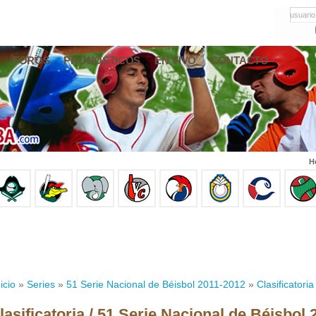
usuario
FOROS
PRONÓSTICOS
EN VIVO
CONTACTO
H
icio
»
Series
»
51 Serie Nacional de Béisbol 2011-2012
»
Clasificatoria
lasificatoria / 51 Serie Nacional de Béisbol