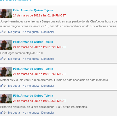
Félix Armando Quirós Tejeira
24 de marzo de 2012 a las 01:19 PM CST
Jorge Herrnández se enfrenta a Sergio Luzardo en este partido donde Cienfuegos busca otro
número mágico de los elefantes es 15, basado en una combinación de sus victorias con las 
0
·
Me gusta
·
No me gusta
·
Denunciar
Félix Armando Quirós Tejeira
24 de marzo de 2012 a las 01:22 PM CST
Cienfuegos toma ventaja de 1 a 0.
0
·
Me gusta
·
No me gusta
·
Denunciar
Félix Armando Quirós Tejeira
24 de marzo de 2012 a las 01:26 PM CST
Matanzas y la Isla van 0 a 0 en el tercero. El sitio no está accesible en este momento.
0
·
Me gusta
·
No me gusta
·
Denunciar
Félix Armando Quirós Tejeira
24 de marzo de 2012 a las 01:33 PM CST
El partido sigue igual en la alta del segundo. 1 a 0 arriba los elefantes.
0
·
Me gusta
·
No me gusta
·
Denunciar