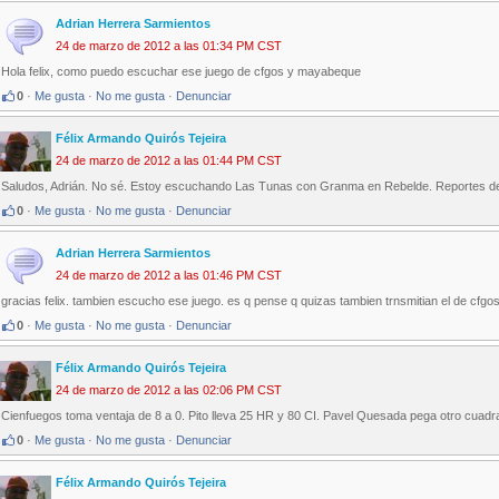
Adrian Herrera Sarmientos
24 de marzo de 2012 a las 01:34 PM CST
Hola felix, como puedo escuchar ese juego de cfgos y mayabeque
0
·
Me gusta
·
No me gusta
·
Denunciar
Félix Armando Quirós Tejeira
24 de marzo de 2012 a las 01:44 PM CST
Saludos, Adrián. No sé. Estoy escuchando Las Tunas con Granma en Rebelde. Reportes de é
0
·
Me gusta
·
No me gusta
·
Denunciar
Adrian Herrera Sarmientos
24 de marzo de 2012 a las 01:46 PM CST
gracias felix. tambien escucho ese juego. es q pense q quizas tambien trnsmitian el de cfgos
0
·
Me gusta
·
No me gusta
·
Denunciar
Félix Armando Quirós Tejeira
24 de marzo de 2012 a las 02:06 PM CST
Cienfuegos toma ventaja de 8 a 0. Pito lleva 25 HR y 80 CI. Pavel Quesada pega otro cuadra
0
·
Me gusta
·
No me gusta
·
Denunciar
Félix Armando Quirós Tejeira