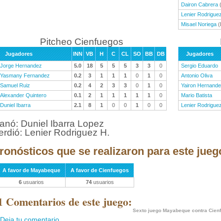
Dairon Cabrera
(
Lenier Rodrigue
Misael Noriega
(
Pitcheo Cienfuegos
Jugadores
INN
VB
H
C
CL
SO
BB
DB
Jugadores
Jorge Hernandez
5.0
18
5
5
5
3
3
0
Sergio Eduardo
Yasmany Fernandez
0.2
3
1
1
1
0
1
0
Antonio Oliva
Samuel Ruiz
0.2
4
2
3
3
0
1
0
Yairon Hernand
Alexander Quintero
0.1
2
1
1
1
1
1
0
Mario Batista
Duniel Ibarra
2.1
8
1
0
0
1
0
0
Lenier Rodrigue
anó: Duniel Ibarra Lopez
erdió: Lenier Rodriguez H.
ronósticos que se realizaron para este jueg
A favor de Mayabeque
A favor de Cienfuegos
6
usuarios
74
usuarios
1 Comentarios de este juego:
Sexto juego Mayabeque contra Cien
Deja tu comentario