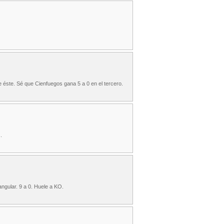
ste. Sé que Cienfuegos gana 5 a 0 en el tercero.
.
ngular. 9 a 0. Huele a KO.