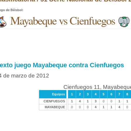
ego de Béisbol
:
Mayabeque vs Cienfuegos
exto juego Mayabeque contra Cienfuegos
4 de marzo de 2012
Cienfuegos 11, Mayabequ
Equipos
1
2
3
4
5
6
7
8
CIENFUEGOS
1
4
1
3
0
0
1
1
MAYABEQUE
0
0
0
4
1
1
4
0