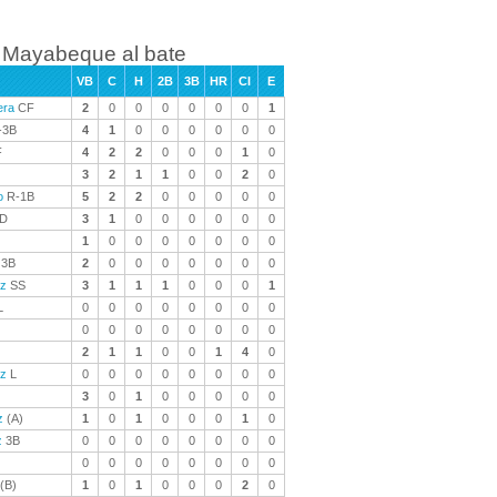
Mayabeque al bate
VB
C
H
2B
3B
HR
CI
E
era
CF
2
0
0
0
0
0
0
1
-3B
4
1
0
0
0
0
0
0
F
4
2
2
0
0
0
1
0
3
2
1
1
0
0
2
0
o
R-1B
5
2
2
0
0
0
0
0
D
3
1
0
0
0
0
0
0
1
0
0
0
0
0
0
0
3B
2
0
0
0
0
0
0
0
ez
SS
3
1
1
1
0
0
0
1
L
0
0
0
0
0
0
0
0
0
0
0
0
0
0
0
0
2
1
1
0
0
1
4
0
ez
L
0
0
0
0
0
0
0
0
3
0
1
0
0
0
0
0
z
(A)
1
0
1
0
0
0
1
0
z
3B
0
0
0
0
0
0
0
0
0
0
0
0
0
0
0
0
(B)
1
0
1
0
0
0
2
0