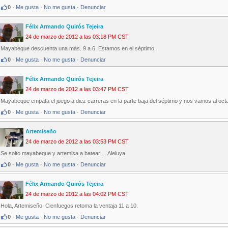
0
·
Me gusta
·
No me gusta
·
Denunciar
Félix Armando Quirós Tejeira
24 de marzo de 2012 a las 03:18 PM CST
Mayabeque descuenta una más. 9 a 6. Estamos en el séptimo.
0
·
Me gusta
·
No me gusta
·
Denunciar
Félix Armando Quirós Tejeira
24 de marzo de 2012 a las 03:47 PM CST
Mayabeque empata el juego a diez carreras en la parte baja del séptimo y nos vamos al oct
0
·
Me gusta
·
No me gusta
·
Denunciar
Artemiseño
24 de marzo de 2012 a las 03:53 PM CST
Se solto mayabeque y artemisa a batear ... Aleluya
0
·
Me gusta
·
No me gusta
·
Denunciar
Félix Armando Quirós Tejeira
24 de marzo de 2012 a las 04:02 PM CST
Hola, Artemiseño. Cienfuegos retoma la ventaja 11 a 10.
0
·
Me gusta
·
No me gusta
·
Denunciar