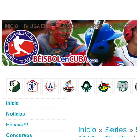
INICIO
IV LIGA ELITE
NOTICIAS
FOROS
PRONÓSTIC
Inicio
Noticias
En vivo!!!
Inicio
»
Series
»
Concursos