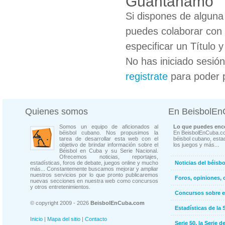
Guantanamo
Si dispones de algun
puedes colaborar con 
especificar un Título 
No has iniciado sesió
registrate
para poder 
Quienes somos
En BeisbolE
Somos un equipo de aficionados al
Lo que puedes enco
béisbol cubano. Nos propusimos la
En BeisbolEnCuba.co
tarea de desarrollar esta web con el
béisbol cubano, estad
objetivo de brindar información sobre el
los juegos y más...
Béisbol en Cuba y su Serie Nacional.
Ofrecemos noticias, reportajes,
estadísticas, foros de debate, juegos online y mucho
Noticias del béisb
más... Constantemente buscamos mejorar y ampliar
nuestros servicios por lo que pronto publicaremos
Foros, opiniones, 
nuevas secciones en nuestra web como concursos
y otros entretenimientos.
Concursos sobre e
© copyright 2009 - 2026
BeisbolEnCuba.com
Estadísticas de la 
Inicio
|
Mapa del sitio
|
Contacto
Serie 50, la Serie d