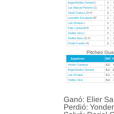
Angel Alcides Durand
L
0
Luis Manuel Periche
(1)
0
Yandri Gainza
(2)-R
1
Leonelkis Escalante
RF
0
Luis Enrique
L
0
Felix Carbonell
R
1
Yoelkis Vera
L
0
Yoelkis Baro
(3)-D
0
Onelio Fondin
(4)
1
Pitcheo Gu
Jugadores
INN
V
Yonder Gamboa
0.2
Angel Alcides Durand
6.1
1
Luis Enrique
0.1
Yoelkis Vera
0.2
Ganó: Elier S
Perdió: Yond