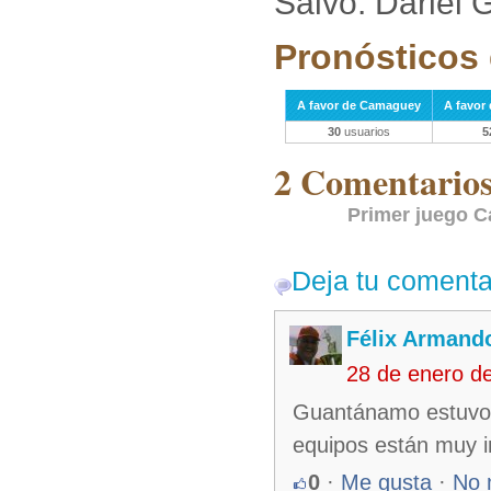
Salvó: Dariel
Pronósticos 
A favor de Camaguey
A favor
30
usuarios
5
2 Comentarios 
Primer juego 
Deja tu comenta
Félix Armando
28 de enero d
Guantánamo estuvo a
equipos están muy i
0
·
Me gusta
·
No 