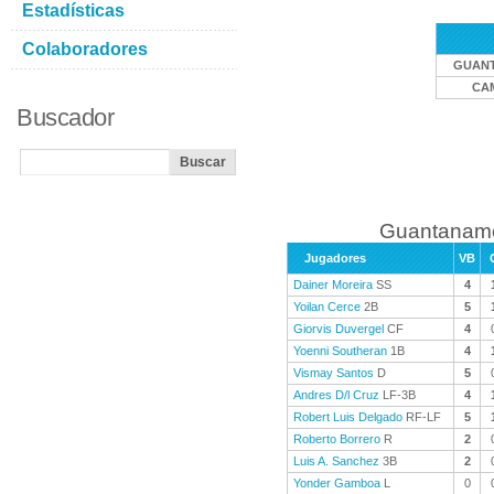
Estadísticas
Colaboradores
GUAN
CA
Buscador
Guantanamo
Jugadores
VB
Dainer Moreira
SS
4
Yoilan Cerce
2B
5
Giorvis Duvergel
CF
4
Yoenni Southeran
1B
4
Vismay Santos
D
5
Andres D/l Cruz
LF-3B
4
Robert Luis Delgado
RF-LF
5
Roberto Borrero
R
2
Luis A. Sanchez
3B
2
Yonder Gamboa
L
0