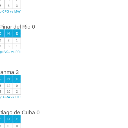
2
5
2
7
6
3
ego CFG vs MAY
Pinar del Rio 0
C
H
E
0
2
1
2
6
1
uego VCL vs PRI
Granma 3
C
H
E
8
12
0
3
10
2
ego GRA vs LTU
tiago de Cuba 0
C
H
E
3
10
0