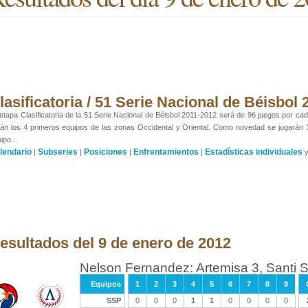
lasificatoria / 51 Serie Nacional de Béisbol
etapa Clasificatoria de la 51 Serie Nacional de Béisbol 2011-2012 será de 96 juegos por cada
án los 4 primeros equipos de las zonas Occidental y Oriental. Como novedad se jugarán
ipo...
lendario
Subseries
Posiciones
Enfrentamientos
Estadísticas individuales
|
|
|
|
esultados del 9 de enero de 2012
Nelson Fernandez: Artemisa 3, Santi Sp
Equipos
1
2
3
4
5
6
7
8
9
SSP
0
0
0
1
1
0
0
0
0