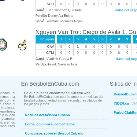
SCU
0
0
0
0
0
0
0
0
0
Ganó:
Elier Sanchez Quesada
datos del ju
Perdió:
Denny Ala Beltran
Salvó:
Yormani Socarras Rojas
Nguyen Van Troi: Ciego de Avila 1, G
Equipos
1
2
3
4
5
6
7
8
9
CAV
0
0
1
0
0
0
0
0
0
GTM
0
0
0
0
0
0
0
0
0
Ganó:
Vladimir Garcia E.
datos del ju
Perdió:
Frank Navarro Noa
En BeisbolEnCuba.com
Sitios de i
onados al
Lo que puedes encontrar en nuestra web
BeisbolCuban
usimos la
En BeisbolEnCuba.com podrás encontrar noticias del
eb con el
béisbol cubano, estadísticas, records, resultados de
- Sit
INDER.cu
n sobre el
los juegos y más...
Nacional.
ortajes,
FutbolClubEu
ne y mucho
Noticias del béisbol cubano
 y ampliar
blicaremos
Foros, opiniones, comentarios...
concursos
Concursos sobre el Béisbol Cubano