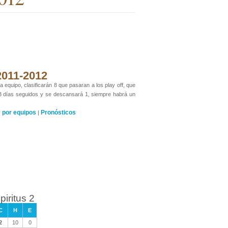
 2011-2012
 equipo, clasificarán 8 que pasaran a los play off, que
 3 días seguidos y se descansará 1, siempre habrá un
por equipos
Pronósticos
y
|
iritus 2
C
H
E
2
10
0