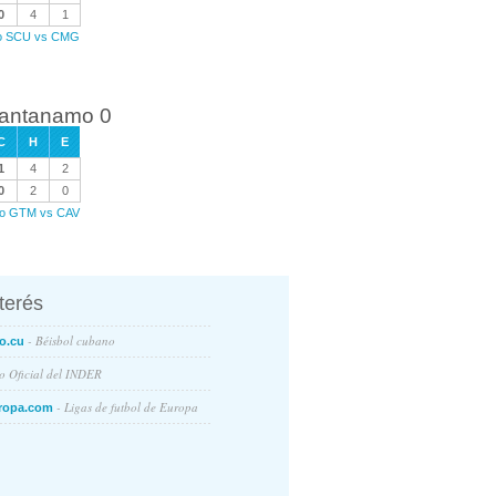
0
4
1
ego SCU vs CMG
uantanamo 0
C
H
E
1
4
2
0
2
0
ego GTM vs CAV
nterés
- Béisbol cubano
o.cu
io Oficial del INDER
- Ligas de futbol de Europa
ropa.com