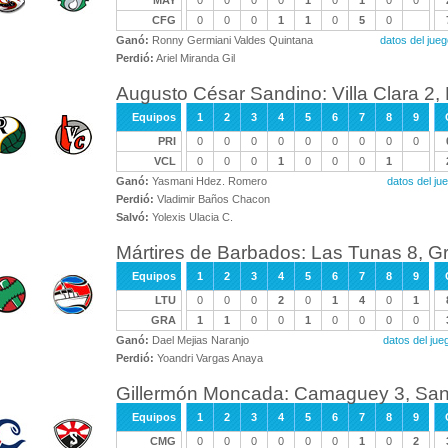
MAY
0
0
0
0
1
0
1
0
0
CFG
0
0
0
1
1
0
5
0
Ganó:
Ronny Germiani Valdes Quintana
datos del ju
Perdió:
Ariel Miranda Gil
Augusto César Sandino: Villa Clara 2, 
Equipos
1
2
3
4
5
6
7
8
9
PRI
0
0
0
0
0
0
0
0
0
VCL
0
0
0
1
0
0
0
1
Ganó:
Yasmani Hdez. Romero
datos del j
Perdió:
Vladimir Baños Chacon
Salvó:
Yolexis Ulacia C.
Mártires de Barbados: Las Tunas 8, 
Equipos
1
2
3
4
5
6
7
8
9
LTU
0
0
0
2
0
1
4
0
1
GRA
1
1
0
0
1
0
0
0
0
Ganó:
Dael Mejias Naranjo
datos del ju
Perdió:
Yoandri Vargas Anaya
Gillermón Moncada: Camaguey 3, San
Equipos
1
2
3
4
5
6
7
8
9
CMG
0
0
0
0
0
0
1
0
2