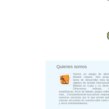
Quienes somos
Somos un equipo de afici
béisbol cubano. Nos prop
tarea de desarrollar esta w
objetivo de brindar informació
Béisbol en Cuba y su Serie 
Ofrecemos noticias, rep
estadísticas, foros de debate, juegos onli
más... Constantemente buscamos mejorar
nuestros servicios por lo que pronto pu
nuevas secciones en nuestra web como 
y otros entretenimientos.