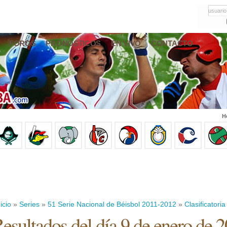
usuario
FOROS
PRONÓSTICOS
EN VIVO
CONTACTO
H
icio
»
Series
»
51 Serie Nacional de Béisbol 2011-2012
»
Clasificatoria
esultados del día 9 de enero de 