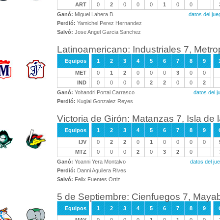
ART
0
2
0
0
0
1
0
0
Ganó:
Miguel Lahera B.
datos del ju
Perdió:
Yamichel Perez Hernandez
Salvó:
Jose Angel Garcia Sanchez
Latinoamericano: Industriales 7, Metro
Equipos
1
2
3
4
5
6
7
8
9
MET
0
1
2
0
0
0
3
0
0
IND
0
0
0
0
2
2
0
0
2
Ganó:
Yohandri Portal Carrasco
datos del 
Perdió:
Kuglai Gonzalez Reyes
Victoria de Girón: Matanzas 7, Isla de 
Equipos
1
2
3
4
5
6
7
8
9
IJV
0
2
2
0
1
0
0
0
0
MTZ
0
0
0
2
0
3
2
0
Ganó:
Yoanni Yera Montalvo
datos del j
Perdió:
Danni Aguilera Rives
Salvó:
Felix Fuentes Ortiz
5 de Septiembre: Cienfuegos 7, Maya
Equipos
1
2
3
4
5
6
7
8
9