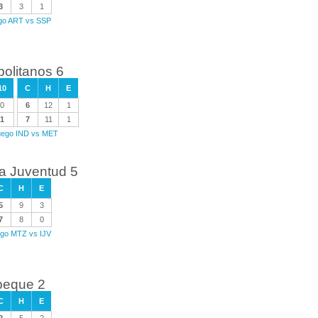
3
3
1
ego ART vs SSP
politanos 6
10
C
H
E
0
6
12
1
1
7
11
1
juego IND vs MET
la Juventud 5
C
H
E
5
9
3
7
8
0
uego MTZ vs IJV
beque 2
C
H
E