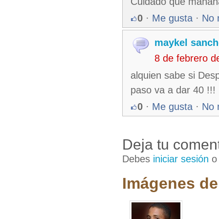
Cuidado que mañana
0
·
Me gusta
·
No 
maykel sanch
8 de febrero 
alquien sabe si Desp
paso va a dar 40 !!!
0
·
Me gusta
·
No 
Deja tu coment
Debes
iniciar sesión
Imágenes de 