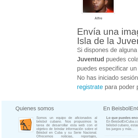
Alfre
Envía una ima
Isla de la Juv
Si dispones de algun
Juventud
puedes cola
puedes especificar un 
No has iniciado sesió
registrate
para poder 
Quienes somos
En BeisbolE
Somos un equipo de aficionados al
Lo que puedes enco
béisbol cubano. Nos propusimos la
En BeisbolEnCuba.co
tarea de desarrollar esta web con el
béisbol cubano, estad
objetivo de brindar información sobre el
los juegos y más...
Béisbol en Cuba y su Serie Nacional.
Ofrecemos noticias, reportajes,