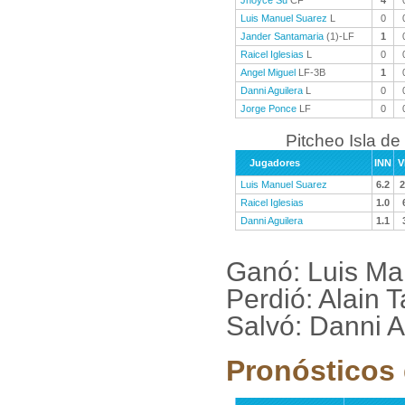
Jhoyce Su
CF
4
Luis Manuel Suarez
L
0
Jander Santamaria
(1)-LF
1
Raicel Iglesias
L
0
Angel Miguel
LF-3B
1
Danni Aguilera
L
0
Jorge Ponce
LF
0
Pitcheo Isla de
Jugadores
INN
V
Luis Manuel Suarez
6.2
2
Raicel Iglesias
1.0
Danni Aguilera
1.1
Ganó: Luis Ma
Perdió: Alain
Salvó: Danni A
Pronósticos 