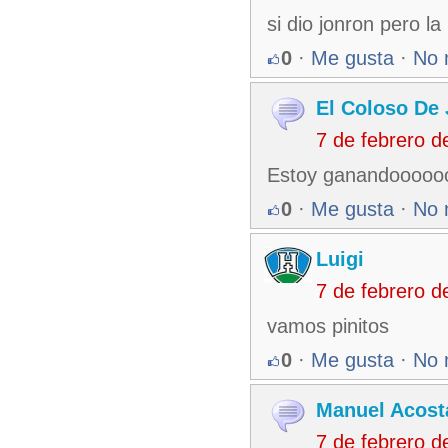
si dio jonron pero la
0
·
Me gusta
·
No 
El Coloso De 
7 de febrero 
Estoy ganandooooo
0
·
Me gusta
·
No 
Luigi
7 de febrero 
vamos pinitos
0
·
Me gusta
·
No 
Manuel Acost
7 de febrero 