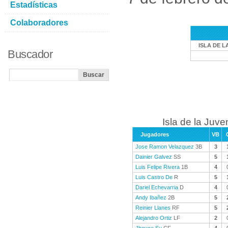
Estadísticas
Colaboradores
ISLA DE L
Buscador
Isla de la Juve
Jugadores
VB
Jose Ramon Velazquez
3B
3
Dainier Galvez
SS
5
Luis Felipe Rivera
1B
4
Luis Castro De
R
5
Dariel Echevarria
D
4
Andy Ibañez
2B
5
Reinier Llanes
RF
5
Alejandro Ortiz
LF
2