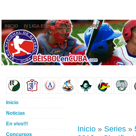
INICIO
IV LIGA ELITE
NOTICIAS
FOROS
PRONÓSTIC
Inicio
Noticias
En vivo!!!
Inicio
»
Series
»
Concursos