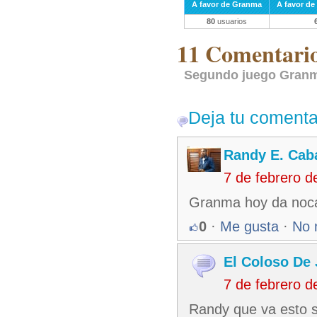
A favor de Granma
A favor de
80
usuarios
11 Comentarios
Segundo juego Granma
Deja tu comenta
Randy E. Cab
7 de febrero 
Granma hoy da no
0
·
Me gusta
·
No 
El Coloso De 
7 de febrero 
Randy que va esto