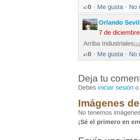
0
·
Me gusta
·
No 
Orlando Sevil
7 de diciembr
Arriba Industriales¡¡¡
0
·
Me gusta
·
No 
Deja tu coment
Debes
iniciar sesión
Imágenes de 
No tenemos imágenes d
¡Sé el primero en en