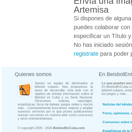
Envía una imag
Artemisa
Si dispones de algun
puedes colaborar con 
especificar un Título 
No has iniciado sesió
registrate
para poder 
Quienes somos
En BeisbolE
Somos un equipo de aficionados al
Lo que puedes enco
béisbol cubano. Nos propusimos la
En BeisbolEnCuba.co
tarea de desarrollar esta web con el
béisbol cubano, estad
objetivo de brindar información sobre el
los juegos y más...
Béisbol en Cuba y su Serie Nacional.
Ofrecemos noticias, reportajes,
estadísticas, foros de debate, juegos online y mucho
Noticias del béisb
más... Constantemente buscamos mejorar y ampliar
nuestros servicios por lo que pronto publicaremos
Foros, opiniones, 
nuevas secciones en nuestra web como concursos
y otros entretenimientos.
Concursos sobre e
© copyright 2009 - 2026
BeisbolEnCuba.com
Estadísticas de la 