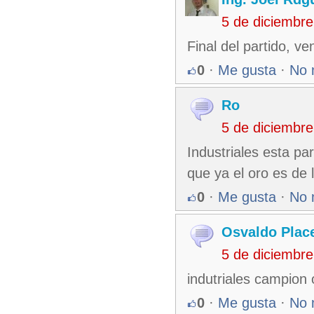
5 de diciembr
Final del partido, ve
0
·
Me gusta
·
No 
Ro
5 de diciembr
Industriales esta p
que ya el oro es de l
0
·
Me gusta
·
No 
Osvaldo Plac
5 de diciembr
indutriales campion 
0
·
Me gusta
·
No 