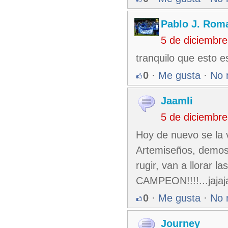
Pablo J. Rom
5 de diciembr
tranquilo que esto e
0
·
Me gusta
·
No 
Jaamli
5 de diciembr
Hoy de nuevo se la va
Artemiseños, demostr
rugir, van a llorar l
CAMPEON!!!!...jajaj
0
·
Me gusta
·
No 
Journey