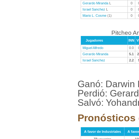
Gerardo Miranda
L
0
Israel Sanchez
L
0
Mario L. Cosme
(1)
0
Pitcheo A
Jugadores
INN
V
Miguel Alfredo
0.0
Gerardo Miranda
5.1
2
Israel Sanchez
2.2
Ganó: Darwin 
Perdió: Gerar
Salvó: Yohandr
Pronósticos 
A favor de Industriales
A favo