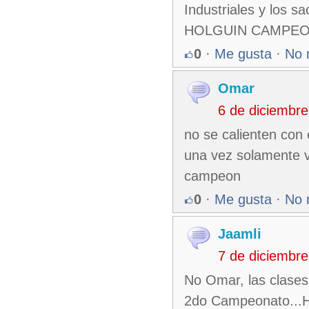
Industriales y los sa
HOLGUIN CAMPEON 
0
·
Me gusta
·
No 
Omar
6 de diciembr
no se calienten con 
una vez solamente vi
campeon
0
·
Me gusta
·
No 
Jaamli
7 de diciembr
No Omar, las clases
2do Campeonato...H