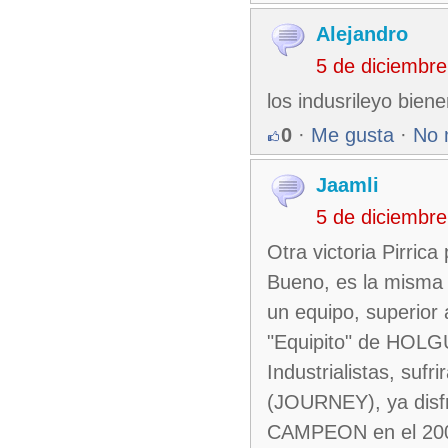
Alejandro
5 de diciembr
los indusrileyo bien
0
·
Me gusta
·
No 
Jaamli
5 de diciembr
Otra victoria Pirrica
Bueno, es la misma c
un equipo, superior 
"Equipito" de HOLGU
Industrialistas, suf
(JOURNEY), ya disfr
CAMPEON en el 2002,