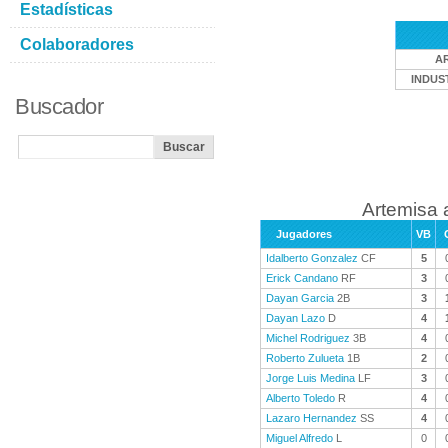
Estadísticas
Colaboradores
A
INDUS
Buscador
Artemisa 
Jugadores
VB
Idalberto Gonzalez
CF
5
Erick Candano
RF
3
Dayan Garcia
2B
3
Dayan Lazo
D
4
Michel Rodriguez
3B
4
Roberto Zulueta
1B
2
Jorge Luis Medina
LF
3
Alberto Toledo
R
4
Lazaro Hernandez
SS
4
Miguel Alfredo
L
0