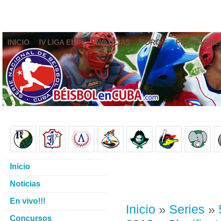
INICIO
IV LIGA ELITE
NOTICIAS
FOROS
PRONÓSTIC
Inicio
Noticias
En vivo!!!
Inicio
»
Series
»
Concursos