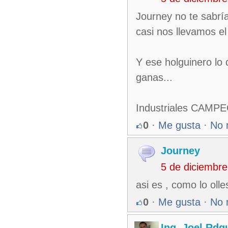
Journey no te sabría
casi nos llevamos el 
Y ese holguinero lo 
ganas...
Industriales CAMPEÓ
0
·
Me gusta
·
No 
Journey
5 de diciembr
asi es , como lo oll
0
·
Me gusta
·
No 
Ing. Joel Rdg