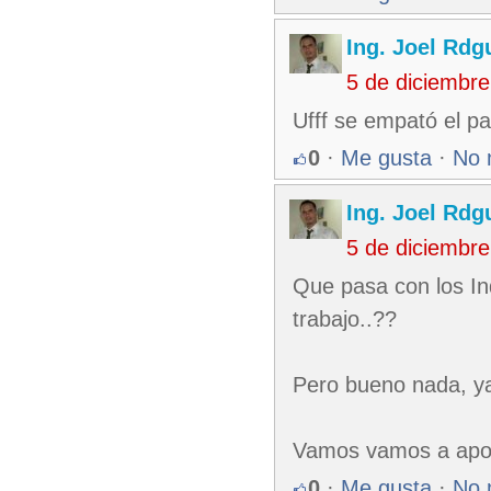
Ing. Joel Rdg
5 de diciembr
Ufff se empató el par
0
·
Me gusta
·
No 
Ing. Joel Rdg
5 de diciembr
Que pasa con los In
trabajo..??
Pero bueno nada, y
Vamos vamos a apoya
0
·
Me gusta
·
No 