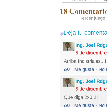
73
usuarios
13
18 Comentarios
Tercer juego 
Deja tu comenta
Ing. Joel Rdg
5 de diciembr
Arriba Indistriales..!
0
·
Me gusta
·
No 
Ing. Joel Rdg
5 de diciembr
Que diga 2x0..!!
0
·
Me gusta
·
No 