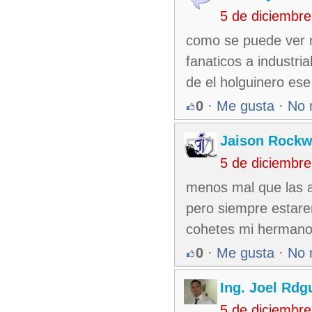
5 de diciembr
como se puede ver m
fanaticos a industri
de el holguinero es
0
·
Me gusta
·
No 
Jaison Rock
5 de diciembr
menos mal que las a
pero siempre estar
cohetes mi hermano
0
·
Me gusta
·
No 
Ing. Joel Rdg
5 de diciembr