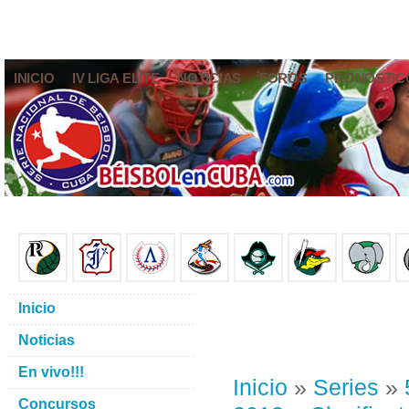
INICIO
IV LIGA ELITE
NOTICIAS
FOROS
PRONÓSTIC
Inicio
Noticias
En vivo!!!
Inicio
»
Series
»
Concursos