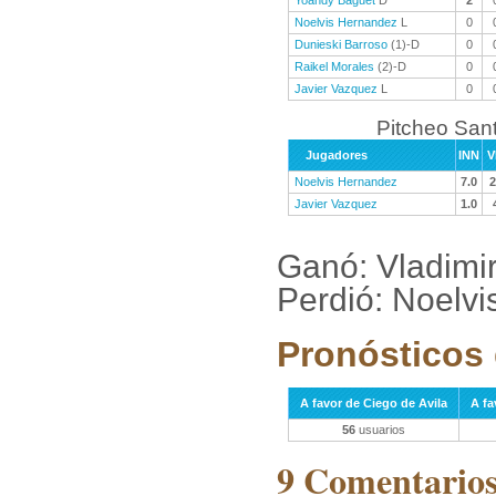
Yoandy Baguet
D
2
Noelvis Hernandez
L
0
Dunieski Barroso
(1)-D
0
Raikel Morales
(2)-D
0
Javier Vazquez
L
0
Pitcheo Sant
Jugadores
INN
V
Noelvis Hernandez
7.0
2
Javier Vazquez
1.0
Ganó: Vladimir
Perdió: Noelvi
Pronósticos 
A favor de Ciego de Avila
A fa
56
usuarios
9 Comentarios 