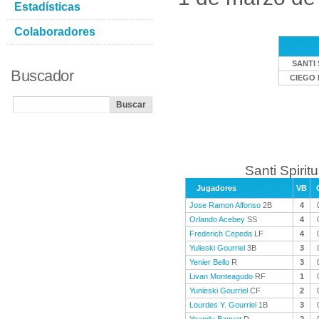
Estadísticas
Colaboradores
SANTI 
Buscador
CIEGO 
Santi Spiritu
Jugadores
VB
Jose Ramon Alfonso
2B
4
Orlando Acebey
SS
4
Frederich Cepeda
LF
4
Yulieski Gourriel
3B
3
Yenier Bello
R
3
Livan Monteagudo
RF
1
Yunieski Gourriel
CF
2
Lourdes Y. Gourriel
1B
3