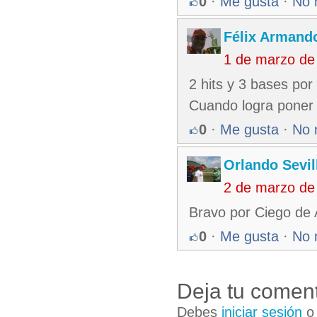
0
·
Me gusta
·
No 
Félix Armando
1 de marzo de
2 hits y 3 bases por
Cuando logra poner l
0
·
Me gusta
·
No 
Orlando Sevil
2 de marzo de
Bravo por Ciego de 
0
·
Me gusta
·
No 
Deja tu coment
Debes
iniciar sesión