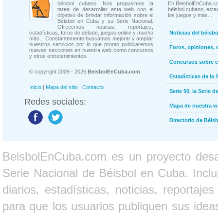
béisbol cubano. Nos propusimos la
En BeisbolEnCuba.co
tarea de desarrollar esta web con el
béisbol cubano, estad
objetivo de brindar información sobre el
los juegos y más...
Béisbol en Cuba y su Serie Nacional.
Ofrecemos noticias, reportajes,
estadísticas, foros de debate, juegos online y mucho
Noticias del béisb
más... Constantemente buscamos mejorar y ampliar
nuestros servicios por lo que pronto publicaremos
Foros, opiniones, 
nuevas secciones en nuestra web como concursos
y otros entretenimientos.
Concursos sobre e
© copyright 2009 - 2026
BeisbolEnCuba.com
Estadísticas de la 
Inicio
|
Mapa del sitio
|
Contacto
Serie 50, la Serie d
Redes sociales:
Mapa de nuestra 
Directorio de Béi
BeisbolEnCuba.com es un proyecto desarr
Serie Nacional de Béisbol en Cuba. Inclui
diarios, estadísticas, noticias, report
para que los usuarios publiquen sus ideas