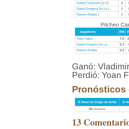
Daniel Carbonell
(1)-LF
2
Dariel Gongora De La
L
0
Ramon Robles
L
0
Pitcheo C
Jugadores
INN
V
Yoan Fabre
7.0
2
Dariel Gongora De La
0.1
Ramon Robles
0.2
Ganó: Vladimir
Perdió: Yoan F
Pronósticos 
A favor de Ciego de Avila
A f
60
usuarios
13 Comentarios