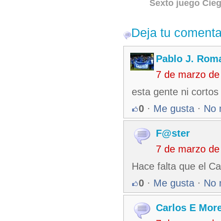
Sexto juego Cie
Deja tu comenta
Pablo J. Rom
7 de marzo de
esta gente ni corto
0
·
Me gusta
·
No 
F@ster
7 de marzo de
Hace falta que el C
0
·
Me gusta
·
No 
Carlos E Mor