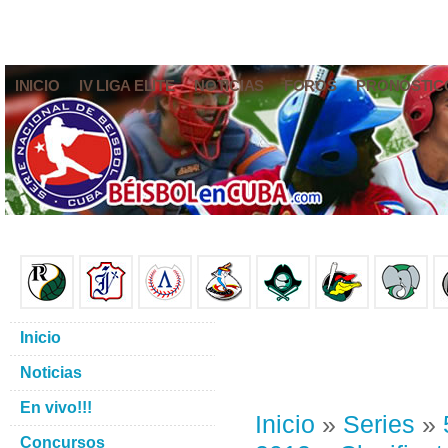
INICIO
IV LIGA ELITE
NOTICIAS
FOROS
PRONÓSTIC
Inicio
Noticias
En vivo!!!
Inicio
»
Series
»
Concursos