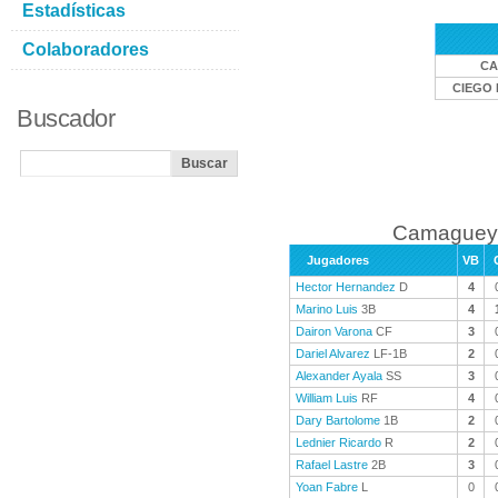
Estadísticas
Colaboradores
CA
CIEGO 
Buscador
Camaguey 
Jugadores
VB
Hector Hernandez
D
4
Marino Luis
3B
4
Dairon Varona
CF
3
Dariel Alvarez
LF-1B
2
Alexander Ayala
SS
3
William Luis
RF
4
Dary Bartolome
1B
2
Lednier Ricardo
R
2
Rafael Lastre
2B
3
Yoan Fabre
L
0