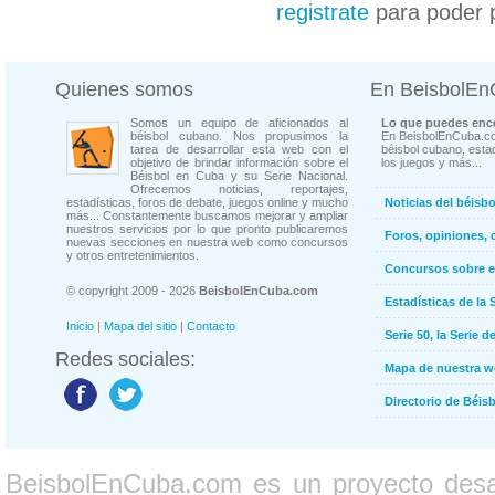
registrate
para poder 
Quienes somos
En BeisbolE
Somos un equipo de aficionados al
Lo que puedes enco
béisbol cubano. Nos propusimos la
En BeisbolEnCuba.co
tarea de desarrollar esta web con el
béisbol cubano, estad
objetivo de brindar información sobre el
los juegos y más...
Béisbol en Cuba y su Serie Nacional.
Ofrecemos noticias, reportajes,
estadísticas, foros de debate, juegos online y mucho
Noticias del béisb
más... Constantemente buscamos mejorar y ampliar
nuestros servicios por lo que pronto publicaremos
Foros, opiniones, 
nuevas secciones en nuestra web como concursos
y otros entretenimientos.
Concursos sobre e
© copyright 2009 - 2026
BeisbolEnCuba.com
Estadísticas de la 
Inicio
|
Mapa del sitio
|
Contacto
Serie 50, la Serie d
Redes sociales:
Mapa de nuestra 
Directorio de Béi
BeisbolEnCuba.com es un proyecto desarr