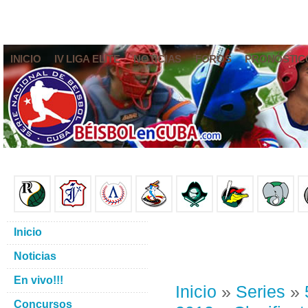
INICIO
IV LIGA ELITE
NOTICIAS
FOROS
PRONÓSTIC
Inicio
Noticias
En vivo!!!
Inicio
»
Series
»
Concursos