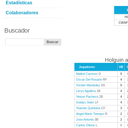
Estadísticas
Colaboradores
H
CIEN
Buscador
Holguin a
Jugadores
VB
Maikel Caceres
D
5
Oscar Del Rosario
RF
4
Yordan Manduley
SS
5
Lerys Aguilera
1B
4
Yeison Pacheco
2B
4
Geidys Soler
LF
4
Yoannis Quintana
CF
3
Angel Mario Tamayo
R
2
Jose Antonio
3B
2
Carlos Olexis
L
0