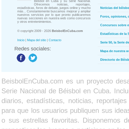
Béisbol en Cuba y su Serie Nacional.
Ofrecemos noticias, reportajes,
estadísticas, foros de debate, juegos online y mucho
Noticias del béisb
más... Constantemente buscamos mejorar y ampliar
nuestros servicios por lo que pronto publicaremos
Foros, opiniones, 
nuevas secciones en nuestra web como concursos
y otros entretenimientos.
Concursos sobre e
© copyright 2009 - 2026
BeisbolEnCuba.com
Estadísticas de la 
Inicio
|
Mapa del sitio
|
Contacto
Serie 50, la Serie d
Redes sociales:
Mapa de nuestra 
Directorio de Béi
BeisbolEnCuba.com es un proyecto desarr
Serie Nacional de Béisbol en Cuba. Inclui
diarios, estadísticas, noticias, report
para que los usuarios publiquen sus ideas
o sus estrellas favoritas. Disponemos d