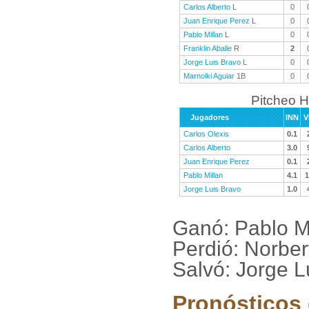
Carlos Alberto
L
0
Juan Enrique Perez
L
0
Pablo Millan
L
0
Franklin Aballe
R
2
Jorge Luis Bravo
L
0
Marnolki Aguiar
1B
0
Pitcheo H
Jugadores
INN
V
Carlos Olexis
0.1
Carlos Alberto
3.0
Juan Enrique Perez
0.1
Pablo Millan
4.1
1
Jorge Luis Bravo
1.0
Ganó: Pablo M
Perdió: Norbe
Salvó: Jorge 
Pronósticos 