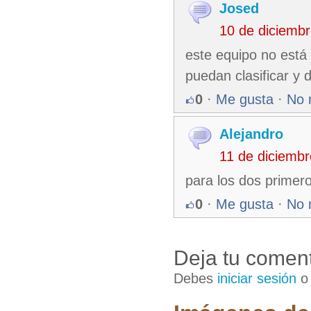
Josed
10 de diciemb
este equipo no está 
puedan clasificar y d
0
·
Me gusta
·
No 
Alejandro
11 de diciemb
para los dos primer
0
·
Me gusta
·
No 
Deja tu coment
Debes
iniciar sesión