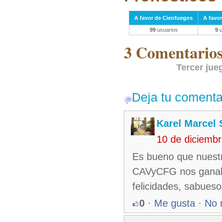
A favor de Cienfuegos
A favo
99
usuarios
9
u
3 Comentarios 
Tercer jue
Deja tu comenta
Karel Marcel
10 de diciemb
Es bueno que nuestr
CAVyCFG nos ganaba
felicidades, sabueso
0
·
Me gusta
·
No 