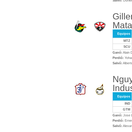
Salvó:
Duniel
Gill
Mata
Equipos
MTZ
SCU
Ganó:
Alain 
Perdió:
Yoha
Salvó:
Albert
Nguy
Indus
Equipos
IND
GTM
Ganó:
Jose L
Perdió:
Ernes
Salvó:
Alexan