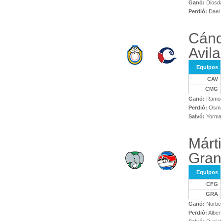
Ganó:
Diosda
Perdió:
Dael 
Cánd
Avila
Equipos
CAV
CMG
Ganó:
Ramon
Perdió:
Osma
Salvó:
Yorman
Márt
Gra
Equipos
CFG
GRA
Ganó:
Norbe
Perdió:
Alber