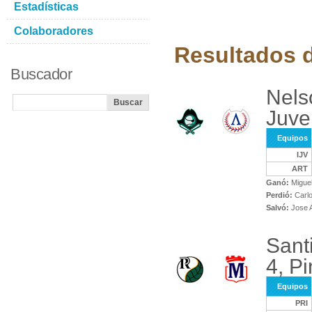
Estadísticas
Colaboradores
Resultados d
Buscador
Nels
Juve
Equipos
IJV
ART
Ganó:
Miguel
Perdió:
Carlo
Salvó:
Jose 
Sant
4, Pi
Equipos
PRI