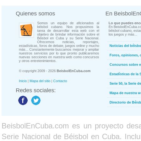
Quienes somos
En BeisbolE
Somos un equipo de aficionados al
Lo que puedes enco
béisbol cubano. Nos propusimos la
En BeisbolEnCuba.co
tarea de desarrollar esta web con el
béisbol cubano, estad
objetivo de brindar información sobre el
los juegos y más...
Béisbol en Cuba y su Serie Nacional.
Ofrecemos noticias, reportajes,
estadísticas, foros de debate, juegos online y mucho
Noticias del béisb
más... Constantemente buscamos mejorar y ampliar
nuestros servicios por lo que pronto publicaremos
Foros, opiniones, 
nuevas secciones en nuestra web como concursos
y otros entretenimientos.
Concursos sobre e
© copyright 2009 - 2026
BeisbolEnCuba.com
Estadísticas de la 
Inicio
|
Mapa del sitio
|
Contacto
Serie 50, la Serie d
Redes sociales:
Mapa de nuestra 
Directorio de Béi
BeisbolEnCuba.com es un proyecto desarr
Serie Nacional de Béisbol en Cuba. Inclui