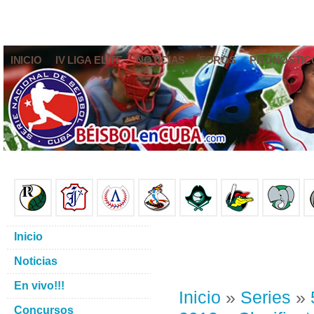
INICIO
IV LIGA ELITE
NOTICIAS
FOROS
PRONÓSTIC
Inicio
Noticias
En vivo!!!
Inicio
»
Series
»
Concursos