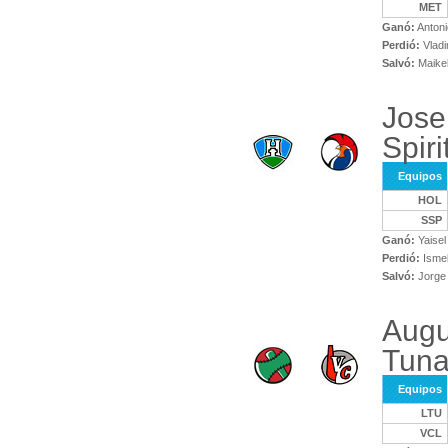
MET
Ganó:
Antoni
Perdió:
Vladi
Salvó:
Maikel
Jose
Spiri
Equipos
HOL
SSP
Ganó:
Yaisel
Perdió:
Ismel
Salvó:
Jorge 
Augu
Tuna
Equipos
LTU
VCL