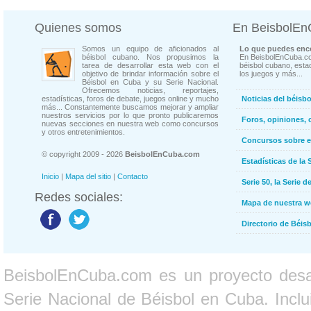
Quienes somos
En BeisbolE
Somos un equipo de aficionados al
Lo que puedes enco
béisbol cubano. Nos propusimos la
En BeisbolEnCuba.co
tarea de desarrollar esta web con el
béisbol cubano, estad
objetivo de brindar información sobre el
los juegos y más...
Béisbol en Cuba y su Serie Nacional.
Ofrecemos noticias, reportajes,
estadísticas, foros de debate, juegos online y mucho
Noticias del béisb
más... Constantemente buscamos mejorar y ampliar
nuestros servicios por lo que pronto publicaremos
Foros, opiniones, 
nuevas secciones en nuestra web como concursos
y otros entretenimientos.
Concursos sobre e
© copyright 2009 - 2026
BeisbolEnCuba.com
Estadísticas de la 
Inicio
|
Mapa del sitio
|
Contacto
Serie 50, la Serie d
Redes sociales:
Mapa de nuestra 
Directorio de Béi
BeisbolEnCuba.com es un proyecto desarr
Serie Nacional de Béisbol en Cuba. Inclui