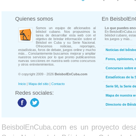
Quienes somos
En BeisbolE
Somos un equipo de aficionados al
Lo que puedes enco
béisbol cubano. Nos propusimos la
En BeisbolEnCuba.co
tarea de desarrollar esta web con el
béisbol cubano, estad
objetivo de brindar información sobre el
los juegos y más...
Béisbol en Cuba y su Serie Nacional.
Ofrecemos noticias, reportajes,
estadísticas, foros de debate, juegos online y mucho
Noticias del béisb
más... Constantemente buscamos mejorar y ampliar
nuestros servicios por lo que pronto publicaremos
Foros, opiniones, 
nuevas secciones en nuestra web como concursos
y otros entretenimientos.
Concursos sobre e
© copyright 2009 - 2026
BeisbolEnCuba.com
Estadísticas de la 
Inicio
|
Mapa del sitio
|
Contacto
Serie 50, la Serie d
Redes sociales:
Mapa de nuestra 
Directorio de Béi
BeisbolEnCuba.com es un proyecto desarr