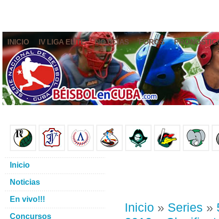
INICIO
IV LIGA ELITE
NOTICIAS
FOROS
PRONÓSTIC
Inicio
Noticias
En vivo!!!
Inicio
»
Series
»
Concursos