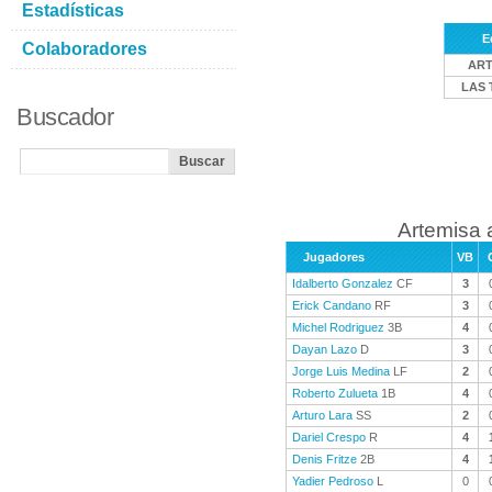
Estadísticas
E
Colaboradores
ART
LAS 
Buscador
Artemisa 
Jugadores
VB
Idalberto Gonzalez
CF
3
Erick Candano
RF
3
Michel Rodriguez
3B
4
Dayan Lazo
D
3
Jorge Luis Medina
LF
2
Roberto Zulueta
1B
4
Arturo Lara
SS
2
Dariel Crespo
R
4
Denis Fritze
2B
4
Yadier Pedroso
L
0