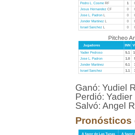
Pedro L. Cosme
RF
1
Jesus Hernandez
CF
0
Jose L. Padron
L
0
Jonder Martinez
L
0
Israel Sanchez
L
0
Pitcheo A
Jugadores
INN
V
Yadier Pedroso
5.1
1
Jose L. Padron
1.0
Jonder Martinez
0.1
Israel Sanchez
1.1
Ganó: Yudiel 
Perdió: Yadier
Salvó: Angel R
Pronósticos 
A favor de Las Tunas
A favor 