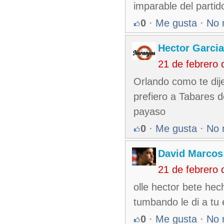
imparable del partid
0
·
Me gusta
·
No 
Hector Garcia
21 de febrero
Orlando como te dije
prefiero a Tabares 
payaso
0
·
Me gusta
·
No 
David Marcos
21 de febrero
olle hector bete he
tumbando le di a tu
0
·
Me gusta
·
No 