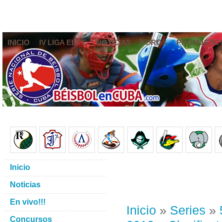
INICIO
IV LIGA ELITE
NOTICIAS
FOROS
PRONÓSTIC
Inicio
Noticias
En vivo!!!
Inicio
»
Series
»
Concursos