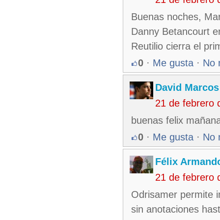
Buenas noches, Marc
Danny Betancourt e
Reutilio cierra el p
0
·
Me gusta
·
No 
David Marcos
21 de febrero
buenas felix mañana 
0
·
Me gusta
·
No 
Félix Armando
21 de febrero
Odrisamer permite i
sin anotaciones has