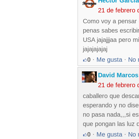
Hector Garcia
21 de febrero
Como voy a pensar q
penas sabes escribi
USA jajajjjaa pero m
jajajajajaj
0
·
Me gusta
·
No 
David Marcos
21 de febrero
caballero que descar
esperando y no disen
no pasa nada,,,si es
que pongan las luz 
0
·
Me gusta
·
No 