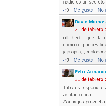
nadie es un secreto 
0
·
Me gusta
·
No 
David Marcos
21 de febrero
olle hector que clace
como no puedes tira
jajajajaja,,,,malo
0
·
Me gusta
·
No 
Félix Armando
21 de febrero
Tabares respondió co
anotaron una.
Santiago aprovecha 