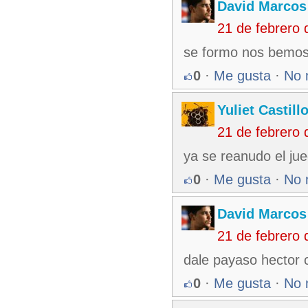
David Marcos
21 de febrero
se formo nos bemos 
0
·
Me gusta
·
No 
Yuliet Castill
21 de febrero
ya se reanudo el ju
0
·
Me gusta
·
No 
David Marcos
21 de febrero
dale payaso hector c
0
·
Me gusta
·
No 