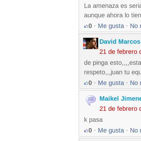
La amenaza es seria
aunque ahora lo tie
0
·
Me gusta
·
No 
David Marcos
21 de febrero
de pinga esto,,,,est
respeto,,,juan tu e
0
·
Me gusta
·
No 
Maikel Jimen
21 de febrero
k pasa
0
·
Me gusta
·
No 