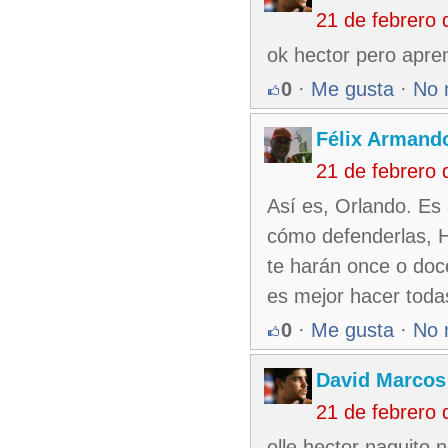
21 de febrero
ok hector pero aprend
0
·
Me gusta
·
No 
Félix Armando
21 de febrero
Así es, Orlando. Es 
cómo defenderlas, H
te harán once o doce
es mejor hacer toda
0
·
Me gusta
·
No 
David Marcos
21 de febrero
olle hector naguito n