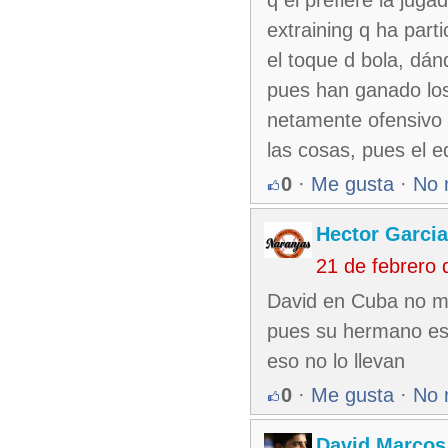
q el prefiere la juga
extraining q ha part
el toque d bola, dá
pues han ganado los
netamente ofensivo 
las cosas, pues el e
0
·
Me gusta
·
No 
Hector Garcia
21 de febrero
David en Cuba no mu
pues su hermano es 
eso no lo llevan
0
·
Me gusta
·
No 
David Marcos