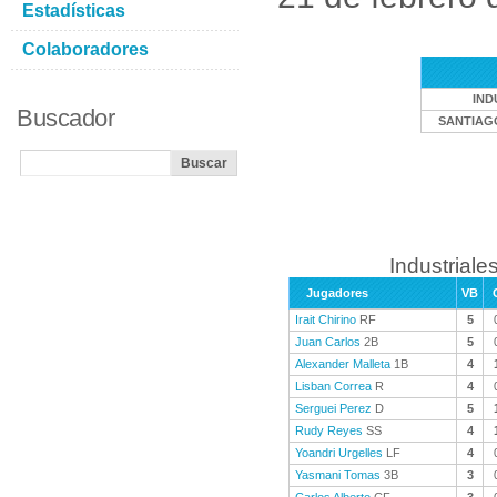
Estadísticas
Colaboradores
IND
Buscador
SANTIAG
Industriales
Jugadores
VB
Irait Chirino
RF
5
Juan Carlos
2B
5
Alexander Malleta
1B
4
Lisban Correa
R
4
Serguei Perez
D
5
Rudy Reyes
SS
4
Yoandri Urgelles
LF
4
Yasmani Tomas
3B
3