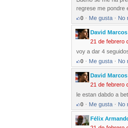
regrese me pondre 
0
·
Me gusta
·
No 
David Marcos
21 de febrero
voy a dar 4 seguido
0
·
Me gusta
·
No 
David Marcos
21 de febrero
le estan dabdo a be
0
·
Me gusta
·
No 
Félix Armando
21 de febrero