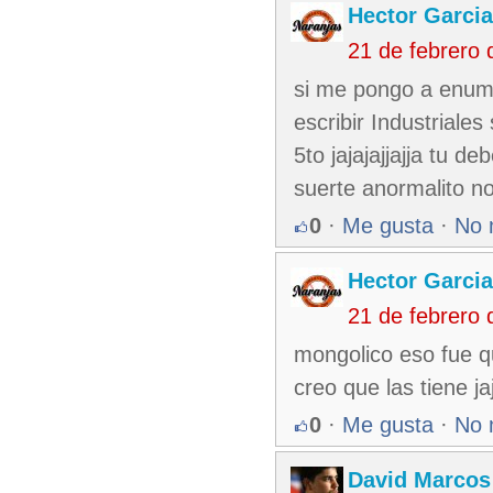
Hector Garcia
21 de febrero
si me pongo a enumer
escribir Industriale
5to jajajajjajja tu d
suerte anormalito n
0
·
Me gusta
·
No 
Hector Garcia
21 de febrero
mongolico eso fue q
creo que las tiene jaj
0
·
Me gusta
·
No 
David Marcos