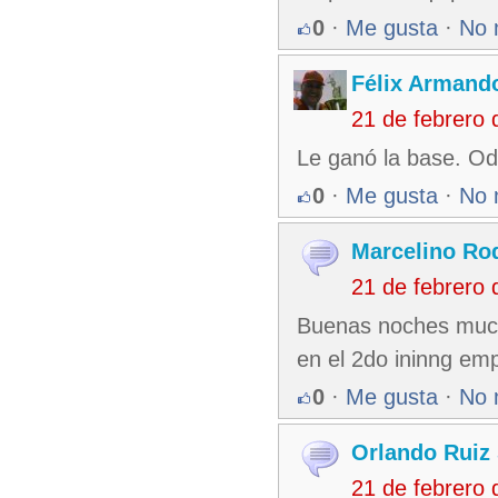
0
·
Me gusta
·
No 
Félix Armando
21 de febrero
Le ganó la base. Od
0
·
Me gusta
·
No 
Marcelino Ro
21 de febrero
Buenas noches mucha
en el 2do ininng em
0
·
Me gusta
·
No 
Orlando Ruiz 
21 de febrero