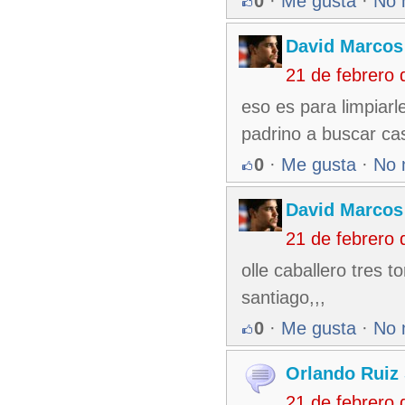
0
·
Me gusta
·
No 
David Marcos
21 de febrero
eso es para limpiarle
padrino a buscar casc
0
·
Me gusta
·
No 
David Marcos
21 de febrero
olle caballero tres 
santiago,,,
0
·
Me gusta
·
No 
Orlando Ruiz 
21 de febrero