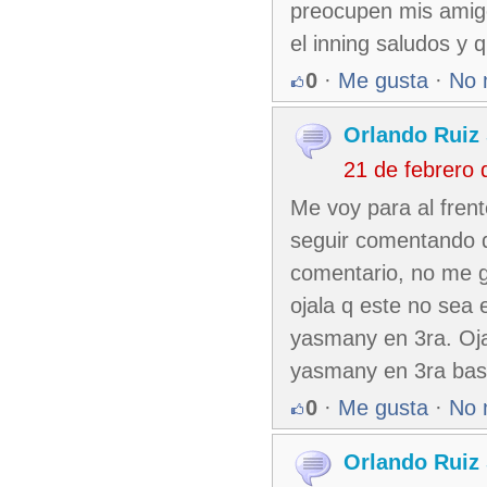
preocupen mis amigo
el inning saludos y
0
·
Me gusta
·
No 
Orlando Ruiz 
21 de febrero
Me voy para al frent
seguir comentando d
comentario, no me gu
ojala q este no sea 
yasmany en 3ra. Oj
yasmany en 3ra base 
0
·
Me gusta
·
No 
Orlando Ruiz 