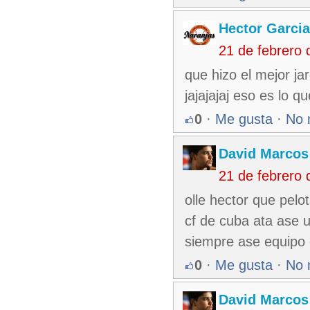
Hector Garcia
21 de febrero
que hizo el mejor j
jajajajaj eso es lo q
0
·
Me gusta
·
No 
David Marcos
21 de febrero
olle hector que pelo
cf de cuba ata ase u
siempre ase equipo c
0
·
Me gusta
·
No 
David Marcos