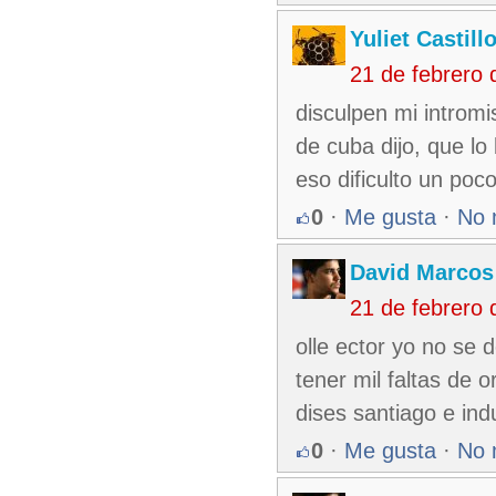
Yuliet Castill
21 de febrero
disculpen mi intromi
de cuba dijo, que lo
eso dificulto un poc
0
·
Me gusta
·
No 
David Marcos
21 de febrero
olle ector yo no se 
tener mil faltas de o
dises santiago e indut
0
·
Me gusta
·
No 