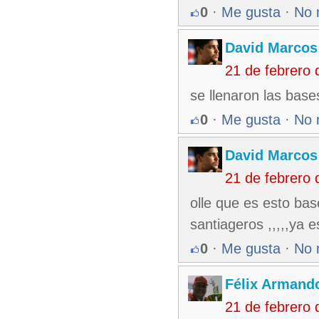
0
·
Me gusta
·
No 
David Marcos
21 de febrero
se llenaron las bas
0
·
Me gusta
·
No 
David Marcos
21 de febrero
olle que es esto bas
santiageros ,,,,,ya 
0
·
Me gusta
·
No 
Félix Armando
21 de febrero