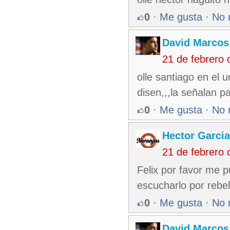
0
·
Me gusta
·
No 
David Marcos
21 de febrero
olle santiago en el 
disen,,,la señalan p
0
·
Me gusta
·
No 
Hector Garcia
21 de febrero
Felix por favor me 
escucharlo por rebel
0
·
Me gusta
·
No 
David Marcos