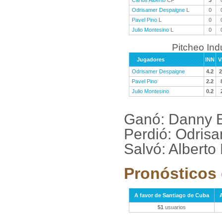
Carlos Alberto
CF
3
Odrisamer Despaigne
L
0
Pavel Pino
L
0
Julio Montesino
L
0
Pitcheo Ind
Jugadores
INN
V
Odrisamer Despaigne
4.2
2
Pavel Pino
2.2
Julio Montesino
0.2
Ganó: Danny B
Perdió: Odris
Salvó: Alberto
Pronósticos 
A favor de Santiago de Cuba
51
usuarios