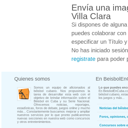
Envía una ima
Villa Clara
Si dispones de algun
puedes colaborar con 
especificar un Título 
No has iniciado sesió
registrate
para poder 
Quienes somos
En BeisbolE
Somos un equipo de aficionados al
Lo que puedes enco
béisbol cubano. Nos propusimos la
En BeisbolEnCuba.co
tarea de desarrollar esta web con el
béisbol cubano, estad
objetivo de brindar información sobre el
los juegos y más...
Béisbol en Cuba y su Serie Nacional.
Ofrecemos noticias, reportajes,
estadísticas, foros de debate, juegos online y mucho
Noticias del béisb
más... Constantemente buscamos mejorar y ampliar
nuestros servicios por lo que pronto publicaremos
Foros, opiniones, 
nuevas secciones en nuestra web como concursos
y otros entretenimientos.
Concursos sobre e