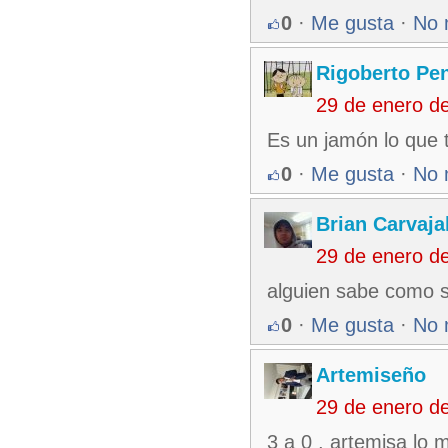
0
·
Me gusta
·
No 
Rigoberto Pe
29 de enero d
Es un jamón lo que t
0
·
Me gusta
·
No 
Brian Carvaja
29 de enero d
alguien sabe como se
0
·
Me gusta
·
No 
Artemiseño
29 de enero d
3 a 0 , artemisa lo 