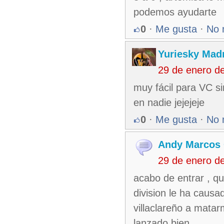
podemos ayudarte
0
·
Me gusta
·
No 
Yuriesky Madr
29 de enero d
muy fácil para VC s
en nadie jejejeje
0
·
Me gusta
·
No 
Andy Marcos 
29 de enero d
acabo de entrar , qu
division le ha causa
villaclareño a mata
lanzado bien