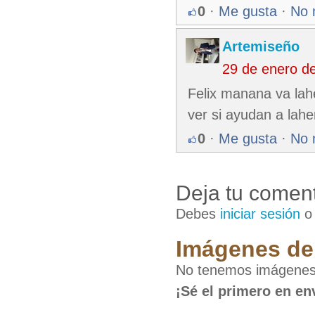
0
·
Me gusta
·
No 
Artemiseño
29 de enero d
Felix manana va la
ver si ayudan a lahe
0
·
Me gusta
·
No 
Deja tu coment
Debes
iniciar sesión
Imágenes de 
No tenemos imágenes 
¡Sé el primero en en