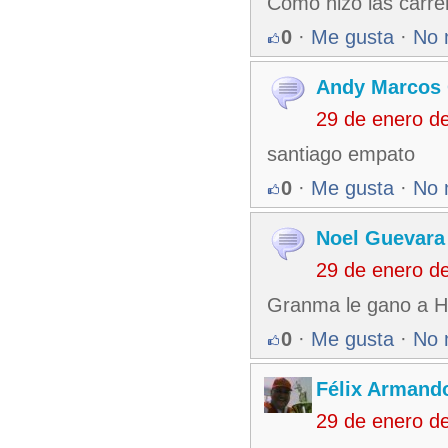
Como hizo las carrer
0
·
Me gusta
·
No 
Andy Marcos 
29 de enero d
santiago empato
0
·
Me gusta
·
No 
Noel Guevara
29 de enero d
Granma le gano a Ho
0
·
Me gusta
·
No 
Félix Armando
29 de enero d