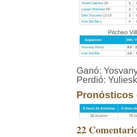
Yuniel Cabrera
1B
1
Lazaro Ramirez
RF
1
Dian Toscano
(1)-LF
1
Irvin Del Rio
L
0
Pitcheo Vil
Jugadores
INN
V
Yosvany Perez
8.0
2
Irvin Del Rio
1.0
Ganó: Yosvany
Perdió: Yulies
Pronósticos 
A favor de Artemisa
A favor de
12
usuarios
73
us
22 Comentarios