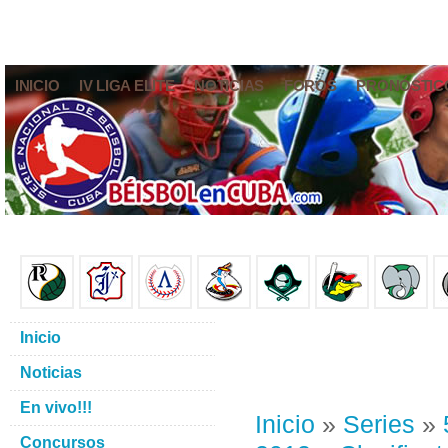
INICIO
IV LIGA ELITE
NOTICIAS
FOROS
PRONÓSTIC
Inicio
Noticias
En vivo!!!
Inicio
»
Series
»
Concursos