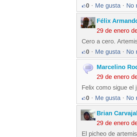
0
·
Me gusta
·
No 
Félix Armando
29 de enero d
Cero a cero. Artemis
0
·
Me gusta
·
No 
Marcelino Ro
29 de enero d
Felix como sigue el 
0
·
Me gusta
·
No 
Brian Carvaja
29 de enero d
El picheo de artemi