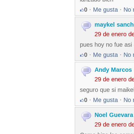
0
·
Me gusta
·
No 
maykel sanch
29 de enero d
pues hoy no fue asi
0
·
Me gusta
·
No 
Andy Marcos 
29 de enero d
seguro que si maikel
0
·
Me gusta
·
No 
Noel Guevara
29 de enero d