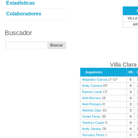
Estadísticas
Colaboradores
VILLA
AR
Buscador
Villa Clara
Jugadores
VB
Alejandro Garcia
LF-CF
5
Andy Zamora
RF
4
Ramon Lunar
CF
3
Ariel Borrero
1B
4
Ariel Pestano
R
3
Aledmis Diaz
SS
3
Yeniet Perez
3B
4
Yandrys Canto
D
4
Andy Sarduy
2B
4
Yosvany Perez
L
0