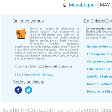
Mayabeque
( MAY 
Quienes somos
En BeisbolE
Somos un equipo de aficionados al
Lo que puedes enco
béisbol cubano. Nos propusimos la
En BeisbolEnCuba.co
tarea de desarrollar esta web con el
béisbol cubano, estad
objetivo de brindar información sobre el
los juegos y más...
Béisbol en Cuba y su Serie Nacional.
Ofrecemos noticias, reportajes,
estadísticas, foros de debate, juegos online y mucho
Noticias del béisb
más... Constantemente buscamos mejorar y ampliar
nuestros servicios por lo que pronto publicaremos
Foros, opiniones, 
nuevas secciones en nuestra web como concursos
y otros entretenimientos.
Concursos sobre e
© copyright 2009 - 2026
BeisbolEnCuba.com
Estadísticas de la 
Inicio
|
Mapa del sitio
|
Contacto
Serie 50, la Serie d
Redes sociales:
Mapa de nuestra 
Directorio de Béi
BeisbolEnCuba.com es un proyecto desarr