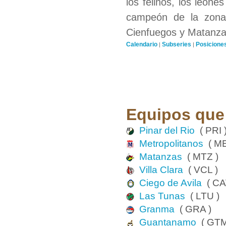
los felinos, los leones
campeón de la zona 
Cienfuegos y Matanzas
Calendario
Subseries
Posicione
|
|
Equipos que 
Pinar del Rio
( PRI 
Metropolitanos
( ME
Matanzas
( MTZ )
Villa Clara
( VCL )
Ciego de Avila
( CA
Las Tunas
( LTU )
Granma
( GRA )
Guantanamo
( GTM