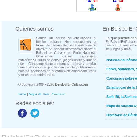
34
-
43
14
-
64
GTM
IJV
Quienes somos
En BeisbolE
Somos un equipo de aficionados al
Lo que puedes enco
béisbol cubano. Nos propusimos la
En BeisbolEnCuba.co
tarea de desarrollar esta web con el
béisbol cubano, estad
objetivo de brindar información sobre el
los juegos y más...
Béisbol en Cuba y su Serie Nacional.
Ofrecemos noticias, reportajes,
estadísticas, foros de debate, juegos online y mucho
Noticias del béisb
más... Constantemente buscamos mejorar y ampliar
nuestros servicios por lo que pronto publicaremos
Foros, opiniones, 
nuevas secciones en nuestra web como concursos
y otros entretenimientos.
Concursos sobre e
© copyright 2009 - 2026
BeisbolEnCuba.com
Estadísticas de la 
Inicio
|
Mapa del sitio
|
Contacto
Serie 50, la Serie d
Redes sociales:
Mapa de nuestra 
Directorio de Béi