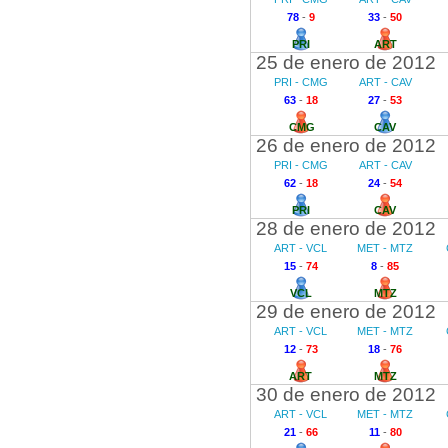
78
-
9
33
-
50
PRI
ART
25 de enero de 2012
PRI - CMG
ART - CAV
63
-
18
27
-
53
CMG
CAV
26 de enero de 2012
PRI - CMG
ART - CAV
62
-
18
24
-
54
PRI
CAV
28 de enero de 2012
ART - VCL
MET - MTZ
15
-
74
8
-
85
VCL
MTZ
29 de enero de 2012
ART - VCL
MET - MTZ
12
-
73
18
-
76
ART
MTZ
30 de enero de 2012
ART - VCL
MET - MTZ
21
-
66
11
-
80