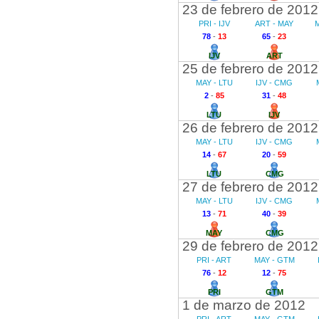
23 de febrero de 2012
PRI - IJV
ART - MAY
M
78
-
13
65
-
23
IJV
ART
25 de febrero de 2012
MAY - LTU
IJV - CMG
2
-
85
31
-
48
LTU
IJV
26 de febrero de 2012
MAY - LTU
IJV - CMG
14
-
67
20
-
59
LTU
CMG
27 de febrero de 2012
MAY - LTU
IJV - CMG
13
-
71
40
-
39
MAY
CMG
29 de febrero de 2012
PRI - ART
MAY - GTM
76
-
12
12
-
75
PRI
GTM
1 de marzo de 2012