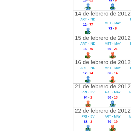
18
-
62
79
-
8
CFG
IND
14 de febrero de 2012
ART - IND
MET - MAY
12
-
77
73
-
8
IND
15 de febrero de 2012
ART - IND
MET - MAY
15
-
76
60
-
21
IND
MAY
16 de febrero de 2012
ART - IND
MET - MAY
12
-
74
66
-
14
IND
MET
21 de febrero de 2012
PRI - IJV
ART - MAY
M
94
-
2
80
-
13
PRI
ART
22 de febrero de 2012
PRI - IJV
ART - MAY
M
88
-
3
70
-
19
PRI
MAY