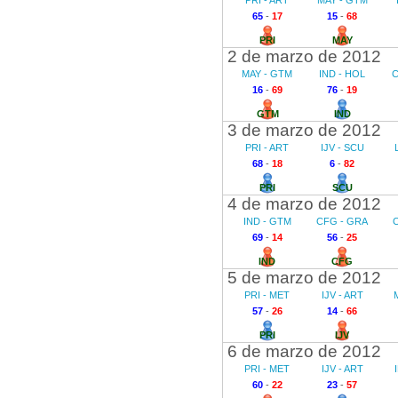
PRI - ART
MAY - GTM
65
-
17
15
-
68
PRI
MAY
2 de marzo de 2012
MAY - GTM
IND - HOL
C
16
-
69
76
-
19
GTM
IND
3 de marzo de 2012
PRI - ART
IJV - SCU
68
-
18
6
-
82
PRI
SCU
4 de marzo de 2012
IND - GTM
CFG - GRA
69
-
14
56
-
25
IND
CFG
5 de marzo de 2012
PRI - MET
IJV - ART
57
-
26
14
-
66
PRI
IJV
6 de marzo de 2012
PRI - MET
IJV - ART
60
-
22
23
-
57