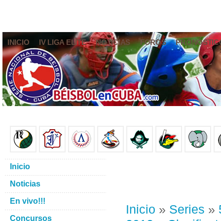
INICIO
IV LIGA ELITE
NOTICIAS
FOROS
PRONÓSTIC
Inicio
Noticias
En vivo!!!
Inicio
»
Series
»
Concursos