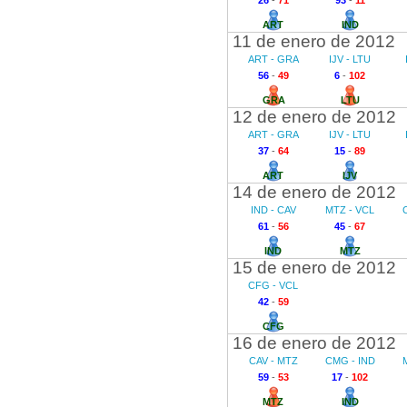
26
-
71
93
-
11
ART
IND
11 de enero de 2012
ART - GRA
IJV - LTU
56
-
49
6
-
102
GRA
LTU
12 de enero de 2012
ART - GRA
IJV - LTU
37
-
64
15
-
89
ART
IJV
14 de enero de 2012
IND - CAV
MTZ - VCL
61
-
56
45
-
67
IND
MTZ
15 de enero de 2012
CFG - VCL
42
-
59
CFG
16 de enero de 2012
CAV - MTZ
CMG - IND
59
-
53
17
-
102
MTZ
IND