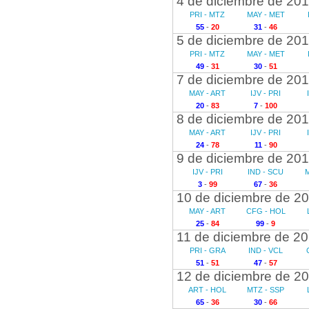
4 de diciembre de 20
PRI - MTZ
MAY - MET
55
-
20
31
-
46
5 de diciembre de 20
PRI - MTZ
MAY - MET
49
-
31
30
-
51
7 de diciembre de 20
MAY - ART
IJV - PRI
20
-
83
7
-
100
8 de diciembre de 20
MAY - ART
IJV - PRI
24
-
78
11
-
90
9 de diciembre de 20
IJV - PRI
IND - SCU
3
-
99
67
-
36
10 de diciembre de 2
MAY - ART
CFG - HOL
25
-
84
99
-
9
11 de diciembre de 2
PRI - GRA
IND - VCL
51
-
51
47
-
57
12 de diciembre de 2
ART - HOL
MTZ - SSP
65
-
36
30
-
66