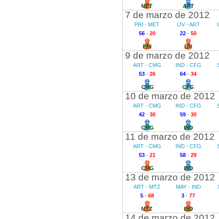
MET
ART
7 de marzo de 2012
PRI - MET
IJV - ART
56
-
20
22
-
50
PRI
IJV
9 de marzo de 2012
ART - CMG
IND - CFG
53
-
26
64
-
34
CMG
CFG
10 de marzo de 2012
ART - CMG
IND - CFG
42
-
30
59
-
30
CMG
IND
11 de marzo de 2012
ART - CMG
IND - CFG
53
-
21
58
-
29
CMG
IND
13 de marzo de 2012
ART - MTZ
MAY - IND
5
-
68
3
-
77
MTZ
IND
14 de marzo de 2012