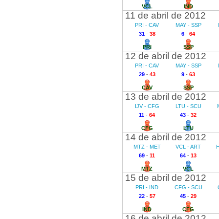
VCL
IND
11 de abril de 2012
PRI - CAV
MAY - SSP
31
-
38
6
-
64
PRI
SSP
12 de abril de 2012
PRI - CAV
MAY - SSP
29
-
43
9
-
63
CAV
SSP
13 de abril de 2012
IJV - CFG
LTU - SCU
11
-
64
43
-
32
CFG
LTU
14 de abril de 2012
MTZ - MET
VCL - ART
69
-
11
64
-
13
MTZ
VCL
15 de abril de 2012
PRI - IND
CFG - SCU
22
-
57
45
-
29
IND
CFG
16 de abril de 2012