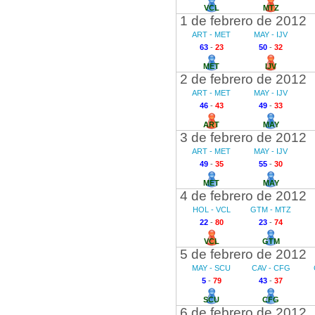
VCL
MTZ
1 de febrero de 2012
ART - MET
MAY - IJV
63
-
23
50
-
32
MET
IJV
2 de febrero de 2012
ART - MET
MAY - IJV
46
-
43
49
-
33
ART
MAY
3 de febrero de 2012
ART - MET
MAY - IJV
49
-
35
55
-
30
MET
MAY
4 de febrero de 2012
HOL - VCL
GTM - MTZ
22
-
80
23
-
74
VCL
GTM
5 de febrero de 2012
MAY - SCU
CAV - CFG
5
-
79
43
-
37
SCU
CFG
6 de febrero de 2012