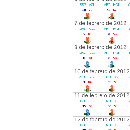
SSP - VCL
MET - HOL
C
28
-
70
40
-
57
SSP
HOL
7 de febrero de 2012
MAY - SCU
MET - HOL
5
-
85
37
-
56
SCU
MET
8 de febrero de 2012
MAY - SCU
MET - HOL
11
-
78
33
-
58
MAY
HOL
10 de febrero de 2012
ART - CFG
IND - IJV
9
-
84
95
-
5
CFG
IND
11 de febrero de 2012
ART - CFG
IND - IJV
15
-
66
86
-
5
ART
IND
12 de febrero de 2012
ART - CFG
IND - IJV