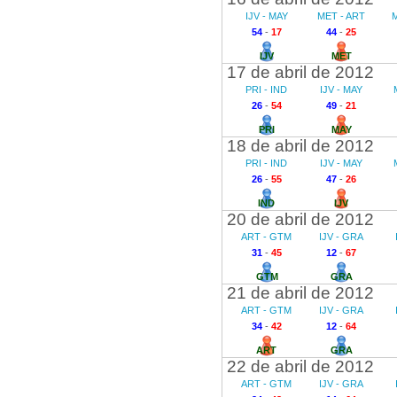
IJV - MAY
MET - ART
M
54
-
17
44
-
25
IJV
MET
17 de abril de 2012
PRI - IND
IJV - MAY
26
-
54
49
-
21
PRI
MAY
18 de abril de 2012
PRI - IND
IJV - MAY
26
-
55
47
-
26
IND
IJV
20 de abril de 2012
ART - GTM
IJV - GRA
31
-
45
12
-
67
GTM
GRA
21 de abril de 2012
ART - GTM
IJV - GRA
34
-
42
12
-
64
ART
GRA
22 de abril de 2012
ART - GTM
IJV - GRA