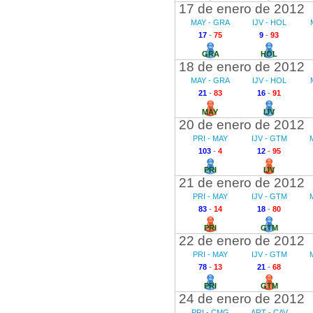
17 de enero de 2012
MAY - GRA
IJV - HOL
17
-
75
9
-
93
GRA
HOL
18 de enero de 2012
MAY - GRA
IJV - HOL
21
-
83
16
-
91
MAY
IJV
20 de enero de 2012
PRI - MAY
IJV - GTM
103
-
4
12
-
95
PRI
IJV
21 de enero de 2012
PRI - MAY
IJV - GTM
83
-
14
18
-
80
PRI
GTM
22 de enero de 2012
PRI - MAY
IJV - GTM
78
-
13
21
-
68
PRI
GTM
24 de enero de 2012
PRI - CMG
ART - CAV