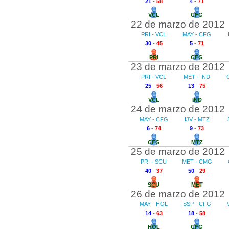
21
-
58
4
-
71
VCL
CFG
22 de marzo de 2012
PRI - VCL
MAY - CFG
30
-
45
5
-
71
PRI
CFG
23 de marzo de 2012
PRI - VCL
MET - IND
25
-
56
13
-
75
VCL
IND
24 de marzo de 2012
MAY - CFG
IJV - MTZ
6
-
74
9
-
73
CFG
MTZ
25 de marzo de 2012
PRI - SCU
MET - CMG
40
-
37
50
-
29
SCU
MET
26 de marzo de 2012
MAY - HOL
SSP - CFG
14
-
63
18
-
58
HOL
CFG