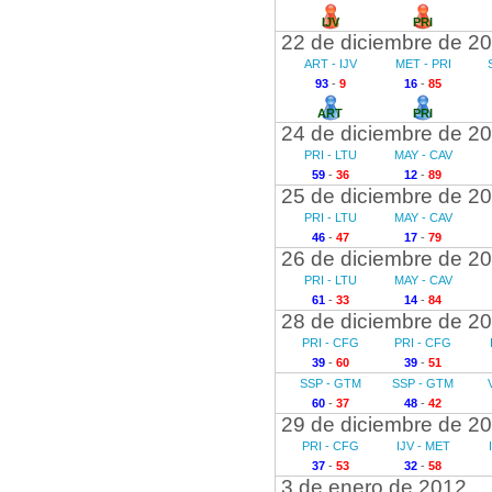
IJV
PRI
22 de diciembre de 2
ART - IJV
MET - PRI
93
-
9
16
-
85
ART
PRI
24 de diciembre de 2
PRI - LTU
MAY - CAV
59
-
36
12
-
89
25 de diciembre de 2
PRI - LTU
MAY - CAV
46
-
47
17
-
79
26 de diciembre de 2
PRI - LTU
MAY - CAV
61
-
33
14
-
84
28 de diciembre de 2
PRI - CFG
PRI - CFG
39
-
60
39
-
51
SSP - GTM
SSP - GTM
60
-
37
48
-
42
29 de diciembre de 2
PRI - CFG
IJV - MET
37
-
53
32
-
58
3 de enero de 2012