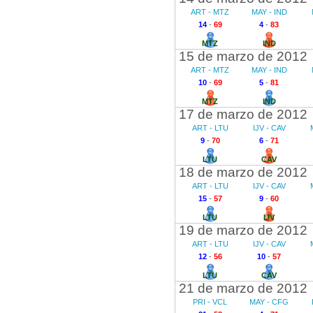
ART - MTZ
MAY - IND
14
-
69
4
-
83
MTZ
IND
15 de marzo de 2012
ART - MTZ
MAY - IND
10
-
69
5
-
81
MTZ
IND
17 de marzo de 2012
ART - LTU
IJV - CAV
9
-
70
6
-
71
LTU
CAV
18 de marzo de 2012
ART - LTU
IJV - CAV
15
-
57
9
-
60
LTU
IJV
19 de marzo de 2012
ART - LTU
IJV - CAV
12
-
56
10
-
57
LTU
CAV
21 de marzo de 2012
PRI - VCL
MAY - CFG