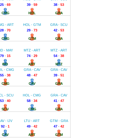
25
-
69
39
-
59
38
-
53
CMG
HOL
GRA
MG - ART
HOL - GTM
GRA - SCU
28
-
70
29
-
73
42
-
53
CMG
GTM
GRA
ND - MAY
MTZ - ART
MTZ - ART
79
-
15
74
-
29
54
-
38
IND
ART
MTZ
OL - CMG
GRA - CAV
GRA - CAV
55
-
38
48
-
47
39
-
51
CMG
CAV
GRA
CL - SCU
HOL - CMG
GRA - CAV
53
-
40
58
-
34
41
-
47
SCU
CMG
GRA
AV - IJV
LTU - ART
GTM - GRA
92
-
1
49
-
42
47
-
42
CAV
ART
GTM