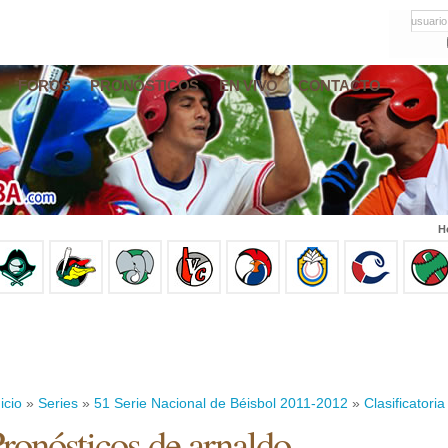
usuario
FOROS
PRONÓSTICOS
EN VIVO
CONTACTO
H
icio
»
Series
»
51 Serie Nacional de Béisbol 2011-2012
»
Clasificatoria
ronósticos de arnaldo