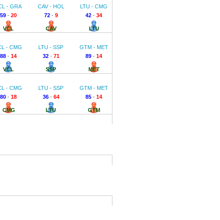
CL - GRA
CAV - HOL
LTU - CMG
59
-
20
72
-
9
42
-
34
VCL
CAV
LTU
CL - CMG
LTU - SSP
GTM - MET
88
-
14
32
-
71
89
-
14
VCL
SSP
MET
CL - CMG
LTU - SSP
GTM - MET
80
-
18
36
-
64
85
-
14
CMG
LTU
GTM