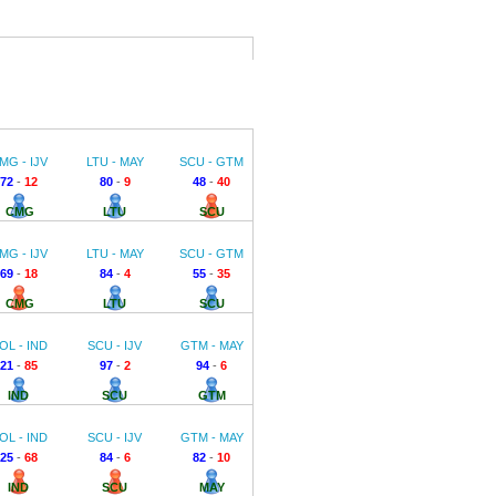
MG - IJV
LTU - MAY
SCU - GTM
72
-
12
80
-
9
48
-
40
CMG
LTU
SCU
MG - IJV
LTU - MAY
SCU - GTM
69
-
18
84
-
4
55
-
35
CMG
LTU
SCU
OL - IND
SCU - IJV
GTM - MAY
21
-
85
97
-
2
94
-
6
IND
SCU
GTM
OL - IND
SCU - IJV
GTM - MAY
25
-
68
84
-
6
82
-
10
IND
SCU
MAY