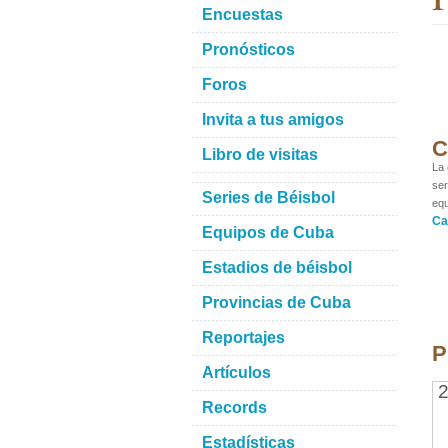
Encuestas
Pronósticos
Foros
Invita a tus amigos
C
Libro de visitas
La 
ser
Series de Béisbol
equ
Ca
Equipos de Cuba
Estadios de béisbol
Provincias de Cuba
Reportajes
P
Artículos
2
Records
Estadísticas