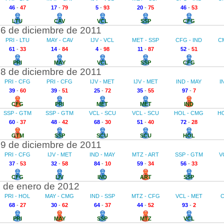
46
-
47
17
-
79
5
-
93
20
-
75
46
-
53
LTU
CAV
VCL
SSP
CFG
6 de diciembre de 2011
PRI - LTU
MAY - CAV
IJV - VCL
MET - SSP
CFG - IND
C
61
-
33
14
-
84
4
-
98
11
-
87
52
-
51
PRI
MAY
VCL
SSP
CFG
8 de diciembre de 2011
PRI - CFG
PRI - CFG
IJV - MET
IJV - MET
IND - MAY
I
39
-
60
39
-
51
25
-
72
35
-
55
97
-
7
CFG
PRI
MET
MET
IND
SSP - GTM
SSP - GTM
VCL - SCU
VCL - SCU
HOL - CMG
H
60
-
37
48
-
42
68
-
30
51
-
40
72
-
28
GTM
SSP
SCU
SCU
HOL
9 de diciembre de 2011
PRI - CFG
IJV - MET
IND - MAY
MTZ - ART
SSP - GTM
V
37
-
53
32
-
58
84
-
10
59
-
34
56
-
33
CFG
IJV
IND
ART
SSP
 de enero de 2012
PRI - HOL
MAY - CMG
IND - SSP
MTZ - CFG
VCL - MET
C
68
-
27
30
-
62
64
-
37
44
-
52
93
-
2
PRI
MAY
SSP
MTZ
VCL