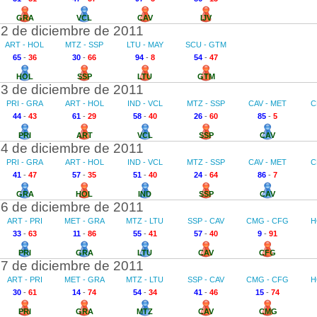
GRA
VCL
CAV
IJV
2 de diciembre de 2011
ART - HOL
MTZ - SSP
LTU - MAY
SCU - GTM
65
-
36
30
-
66
94
-
8
54
-
47
HOL
SSP
LTU
GTM
3 de diciembre de 2011
PRI - GRA
ART - HOL
IND - VCL
MTZ - SSP
CAV - MET
C
44
-
43
61
-
29
58
-
40
26
-
60
85
-
5
PRI
ART
VCL
SSP
CAV
4 de diciembre de 2011
PRI - GRA
ART - HOL
IND - VCL
MTZ - SSP
CAV - MET
C
41
-
47
57
-
35
51
-
40
24
-
64
86
-
7
GRA
HOL
IND
SSP
CAV
6 de diciembre de 2011
ART - PRI
MET - GRA
MTZ - LTU
SSP - CAV
CMG - CFG
H
33
-
63
11
-
86
55
-
41
57
-
40
9
-
91
PRI
GRA
LTU
CAV
CFG
7 de diciembre de 2011
ART - PRI
MET - GRA
MTZ - LTU
SSP - CAV
CMG - CFG
H
30
-
61
14
-
74
54
-
34
41
-
46
15
-
74
PRI
GRA
MTZ
CAV
CMG