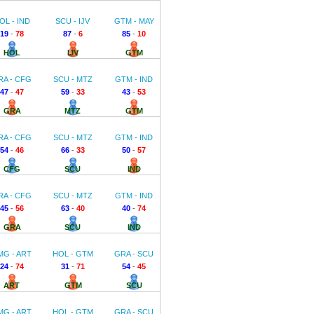
OL - IND
SCU - IJV
GTM - MAY
19
-
78
87
-
6
85
-
10
HOL
IJV
GTM
RA - CFG
SCU - MTZ
GTM - IND
47
-
47
59
-
33
43
-
53
GRA
MTZ
GTM
RA - CFG
SCU - MTZ
GTM - IND
54
-
46
66
-
33
50
-
57
CFG
SCU
IND
RA - CFG
SCU - MTZ
GTM - IND
45
-
56
63
-
40
40
-
74
GRA
SCU
IND
MG - ART
HOL - GTM
GRA - SCU
24
-
74
31
-
71
54
-
45
ART
GTM
SCU
MG - ART
HOL - GTM
GRA - SCU