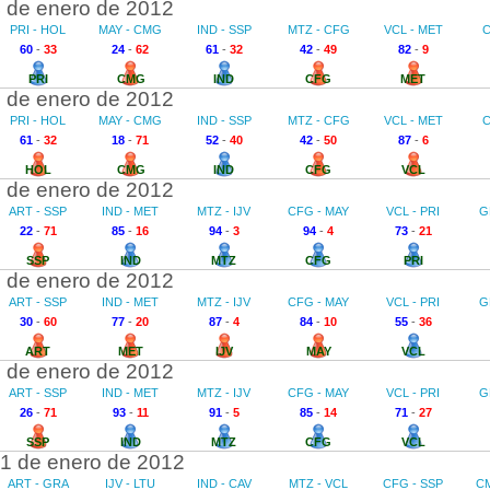
 de enero de 2012
PRI - HOL
MAY - CMG
IND - SSP
MTZ - CFG
VCL - MET
C
60
-
33
24
-
62
61
-
32
42
-
49
82
-
9
PRI
CMG
IND
CFG
MET
 de enero de 2012
PRI - HOL
MAY - CMG
IND - SSP
MTZ - CFG
VCL - MET
C
61
-
32
18
-
71
52
-
40
42
-
50
87
-
6
HOL
CMG
IND
CFG
VCL
 de enero de 2012
ART - SSP
IND - MET
MTZ - IJV
CFG - MAY
VCL - PRI
G
22
-
71
85
-
16
94
-
3
94
-
4
73
-
21
SSP
IND
MTZ
CFG
PRI
 de enero de 2012
ART - SSP
IND - MET
MTZ - IJV
CFG - MAY
VCL - PRI
G
30
-
60
77
-
20
87
-
4
84
-
10
55
-
36
ART
MET
IJV
MAY
VCL
 de enero de 2012
ART - SSP
IND - MET
MTZ - IJV
CFG - MAY
VCL - PRI
G
26
-
71
93
-
11
91
-
5
85
-
14
71
-
27
SSP
IND
MTZ
CFG
VCL
1 de enero de 2012
ART - GRA
IJV - LTU
IND - CAV
MTZ - VCL
CFG - SSP
C