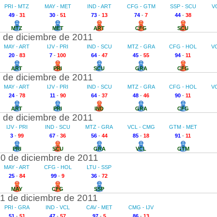
PRI - MTZ
MAY - MET
IND - ART
CFG - GTM
SSP - SCU
V
49
-
31
30
-
51
73
-
13
74
-
7
44
-
38
MTZ
MET
ART
CFG
SCU
 de diciembre de 2011
MAY - ART
IJV - PRI
IND - SCU
MTZ - GRA
CFG - HOL
V
20
-
83
7
-
100
64
-
47
45
-
55
94
-
11
ART
PRI
SCU
GRA
CFG
 de diciembre de 2011
MAY - ART
IJV - PRI
IND - SCU
MTZ - GRA
CFG - HOL
V
24
-
78
11
-
90
64
-
37
48
-
46
90
-
11
ART
PRI
IND
GRA
CFG
 de diciembre de 2011
IJV - PRI
IND - SCU
MTZ - GRA
VCL - CMG
GTM - MET
3
-
99
67
-
36
56
-
44
85
-
18
91
-
11
PRI
SCU
GRA
VCL
GTM
0 de diciembre de 2011
MAY - ART
CFG - HOL
LTU - SSP
25
-
84
99
-
9
36
-
72
MAY
CFG
SSP
1 de diciembre de 2011
PRI - GRA
IND - VCL
CAV - MET
CMG - IJV
51
-
51
47
-
57
97
-
5
86
-
13