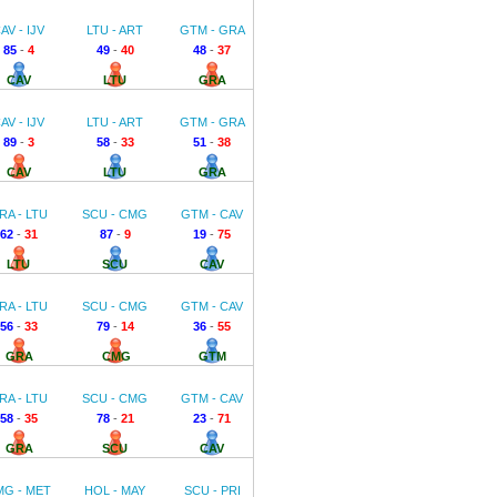
AV - IJV
LTU - ART
GTM - GRA
85
-
4
49
-
40
48
-
37
CAV
LTU
GRA
AV - IJV
LTU - ART
GTM - GRA
89
-
3
58
-
33
51
-
38
CAV
LTU
GRA
RA - LTU
SCU - CMG
GTM - CAV
62
-
31
87
-
9
19
-
75
LTU
SCU
CAV
RA - LTU
SCU - CMG
GTM - CAV
56
-
33
79
-
14
36
-
55
GRA
CMG
GTM
RA - LTU
SCU - CMG
GTM - CAV
58
-
35
78
-
21
23
-
71
GRA
SCU
CAV
MG - MET
HOL - MAY
SCU - PRI