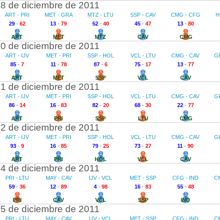
8 de diciembre de 2011
ART - PRI
MET - GRA
MTZ - LTU
SSP - CAV
CMG - CFG
H
29
-
62
13
-
79
52
-
40
45
-
47
13
-
80
ART
MET
MTZ
CAV
CMG
0 de diciembre de 2011
ART - IJV
MET - PRI
SSP - HOL
VCL - LTU
CMG - CAV
G
85
-
7
11
-
78
87
-
6
75
-
17
13
-
77
ART
MET
SSP
VCL
CAV
1 de diciembre de 2011
ART - IJV
MET - PRI
SSP - HOL
VCL - LTU
CMG - CAV
G
86
-
14
16
-
83
82
-
20
68
-
30
22
-
77
ART
PRI
SSP
LTU
CMG
2 de diciembre de 2011
ART - IJV
MET - PRI
SSP - HOL
VCL - LTU
CMG - CAV
G
93
-
9
16
-
85
79
-
25
73
-
27
11
-
90
ART
PRI
HOL
VCL
CAV
4 de diciembre de 2011
PRI - LTU
MAY - CAV
IJV - VCL
MET - SSP
CFG - IND
C
59
-
36
12
-
89
4
-
98
16
-
83
55
-
48
PRI
CAV
VCL
SSP
IND
5 de diciembre de 2011
PRI - LTU
MAY - CAV
IJV - VCL
MET - SSP
CFG - IND
C