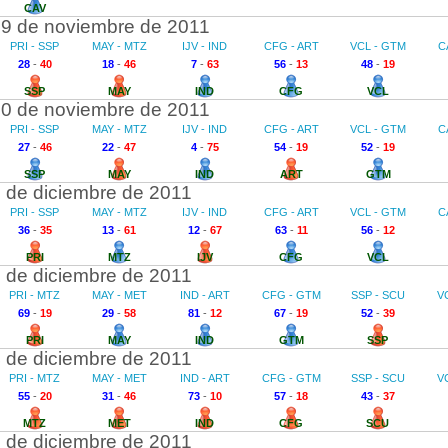
CAV
9 de noviembre de 2011
PRI - SSP
MAY - MTZ
IJV - IND
CFG - ART
VCL - GTM
C
28
-
40
18
-
46
7
-
63
56
-
13
48
-
19
SSP
MAY
IND
CFG
VCL
0 de noviembre de 2011
PRI - SSP
MAY - MTZ
IJV - IND
CFG - ART
VCL - GTM
C
27
-
46
22
-
47
4
-
75
54
-
19
52
-
19
SSP
MAY
IND
ART
GTM
 de diciembre de 2011
PRI - SSP
MAY - MTZ
IJV - IND
CFG - ART
VCL - GTM
C
36
-
35
13
-
61
12
-
67
63
-
11
56
-
12
PRI
MTZ
IJV
CFG
VCL
 de diciembre de 2011
PRI - MTZ
MAY - MET
IND - ART
CFG - GTM
SSP - SCU
V
69
-
19
29
-
58
81
-
12
67
-
19
52
-
39
PRI
MAY
IND
GTM
SSP
 de diciembre de 2011
PRI - MTZ
MAY - MET
IND - ART
CFG - GTM
SSP - SCU
V
55
-
20
31
-
46
73
-
10
57
-
18
43
-
37
MTZ
MET
IND
CFG
SCU
 de diciembre de 2011