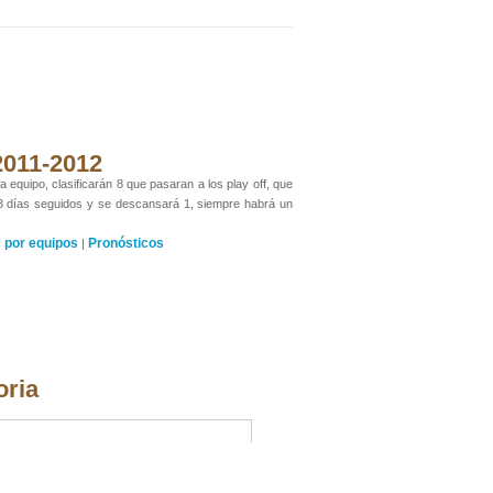
 2011-2012
 equipo, clasificarán 8 que pasaran a los play off, que
 3 días seguidos y se descansará 1, siempre habrá un
por equipos
Pronósticos
y
|
oria