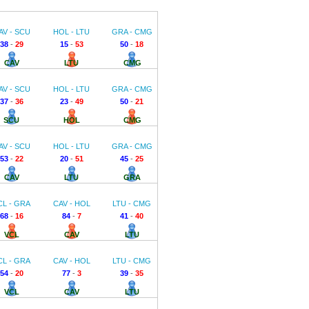
AV - SCU
HOL - LTU
GRA - CMG
38
-
29
15
-
53
50
-
18
CAV
LTU
CMG
AV - SCU
HOL - LTU
GRA - CMG
37
-
36
23
-
49
50
-
21
SCU
HOL
CMG
AV - SCU
HOL - LTU
GRA - CMG
53
-
22
20
-
51
45
-
25
CAV
LTU
GRA
CL - GRA
CAV - HOL
LTU - CMG
68
-
16
84
-
7
41
-
40
VCL
CAV
LTU
CL - GRA
CAV - HOL
LTU - CMG
54
-
20
77
-
3
39
-
35
VCL
CAV
LTU