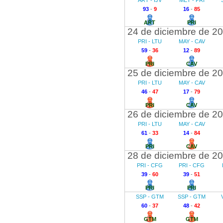
ART - IJV
MET - PRI
93
-
9
16
-
85
ART
PRI
24 de diciembre de 2
PRI - LTU
MAY - CAV
59
-
36
12
-
89
PRI
CAV
25 de diciembre de 2
PRI - LTU
MAY - CAV
46
-
47
17
-
79
PRI
CAV
26 de diciembre de 2
PRI - LTU
MAY - CAV
61
-
33
14
-
84
PRI
CAV
28 de diciembre de 2
PRI - CFG
PRI - CFG
39
-
60
39
-
51
PRI
PRI
SSP - GTM
SSP - GTM
60
-
37
48
-
42
GTM
GTM