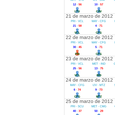
12
-
56
10
-
57
LTU
CAV
21 de marzo de 2012
PRI - VCL
MAY - CFG
21
-
58
4
-
71
VCL
CFG
22 de marzo de 2012
PRI - VCL
MAY - CFG
30
-
45
5
-
71
PRI
CFG
23 de marzo de 2012
PRI - VCL
MET - IND
25
-
56
13
-
75
VCL
IND
24 de marzo de 2012
MAY - CFG
IJV - MTZ
6
-
74
9
-
73
CFG
MTZ
25 de marzo de 2012
PRI - SCU
MET - CMG
40
-
37
50
-
29