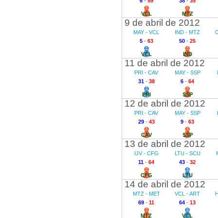
6
-
59
38
-
35
VCL
MTZ
9 de abril de 2012
MAY - VCL
IND - MTZ
5
-
63
50
-
25
VCL
IND
11 de abril de 2012
PRI - CAV
MAY - SSP
31
-
38
6
-
64
PRI
SSP
12 de abril de 2012
PRI - CAV
MAY - SSP
29
-
43
9
-
63
CAV
SSP
13 de abril de 2012
IJV - CFG
LTU - SCU
11
-
64
43
-
32
CFG
LTU
14 de abril de 2012
MTZ - MET
VCL - ART
69
-
11
64
-
13
MTZ
VCL