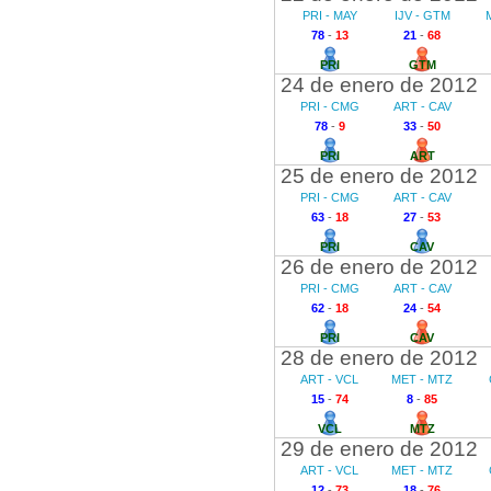
PRI - MAY
IJV - GTM
78
-
13
21
-
68
PRI
GTM
24 de enero de 2012
PRI - CMG
ART - CAV
78
-
9
33
-
50
PRI
ART
25 de enero de 2012
PRI - CMG
ART - CAV
63
-
18
27
-
53
PRI
CAV
26 de enero de 2012
PRI - CMG
ART - CAV
62
-
18
24
-
54
PRI
CAV
28 de enero de 2012
ART - VCL
MET - MTZ
15
-
74
8
-
85
VCL
MTZ
29 de enero de 2012
ART - VCL
MET - MTZ
12
-
73
18
-
76