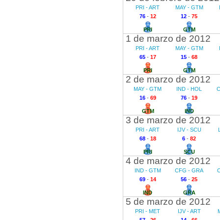
PRI - ART
MAY - GTM
76
-
12
12
-
75
PRI
GTM
1 de marzo de 2012
PRI - ART
MAY - GTM
65
-
17
15
-
68
PRI
GTM
2 de marzo de 2012
MAY - GTM
IND - HOL
C
16
-
69
76
-
19
GTM
IND
3 de marzo de 2012
PRI - ART
IJV - SCU
68
-
18
6
-
82
PRI
SCU
4 de marzo de 2012
IND - GTM
CFG - GRA
69
-
14
56
-
25
IND
GRA
5 de marzo de 2012
PRI - MET
IJV - ART