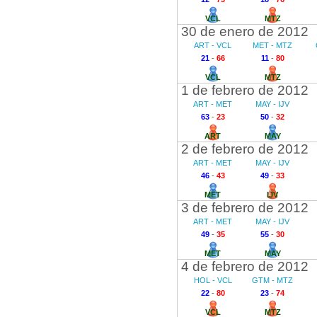
VCL
MTZ
30 de enero de 2012
ART - VCL
MET - MTZ
21
-
66
11
-
80
VCL
MTZ
1 de febrero de 2012
ART - MET
MAY - IJV
63
-
23
50
-
32
ART
MAY
2 de febrero de 2012
ART - MET
MAY - IJV
46
-
43
49
-
33
MET
IJV
3 de febrero de 2012
ART - MET
MAY - IJV
49
-
35
55
-
30
MET
MAY
4 de febrero de 2012
HOL - VCL
GTM - MTZ
22
-
80
23
-
74
VCL
MTZ