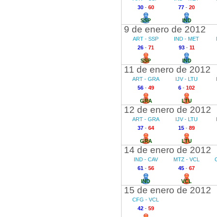
30
-
60
77
-
20
SSP
IND
9 de enero de 2012
ART - SSP
IND - MET
26
-
71
93
-
11
SSP
IND
11 de enero de 2012
ART - GRA
IJV - LTU
56
-
49
6
-
102
GRA
LTU
12 de enero de 2012
ART - GRA
IJV - LTU
37
-
64
15
-
89
GRA
LTU
14 de enero de 2012
IND - CAV
MTZ - VCL
61
-
56
45
-
67
IND
VCL
15 de enero de 2012
CFG - VCL
42
-
59