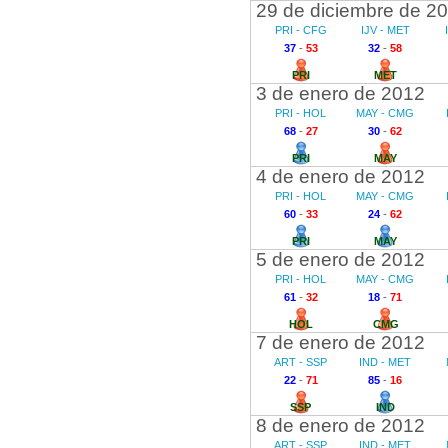
29 de diciembre de 2
PRI - CFG
IJV - MET
37
-
53
32
-
58
PRI
MET
3 de enero de 2012
PRI - HOL
MAY - CMG
68
-
27
30
-
62
PRI
MAY
4 de enero de 2012
PRI - HOL
MAY - CMG
60
-
33
24
-
62
PRI
MAY
5 de enero de 2012
PRI - HOL
MAY - CMG
61
-
32
18
-
71
HOL
CMG
7 de enero de 2012
ART - SSP
IND - MET
22
-
71
85
-
16
SSP
IND
8 de enero de 2012
ART - SSP
IND - MET