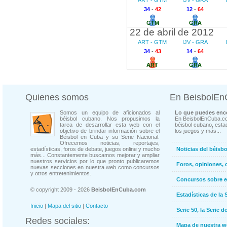
ART - GTM
IJV - GRA
34
-
42
12
-
64
GTM
GRA
22 de abril de 2012
ART - GTM
IJV - GRA
34
-
43
14
-
64
ART
GRA
Quienes somos
En BeisbolE
Somos un equipo de aficionados al
Lo que puedes enco
béisbol cubano. Nos propusimos la
En BeisbolEnCuba.co
tarea de desarrollar esta web con el
béisbol cubano, estad
objetivo de brindar información sobre el
los juegos y más...
Béisbol en Cuba y su Serie Nacional.
Ofrecemos noticias, reportajes,
estadísticas, foros de debate, juegos online y mucho
Noticias del béisb
más... Constantemente buscamos mejorar y ampliar
nuestros servicios por lo que pronto publicaremos
Foros, opiniones, 
nuevas secciones en nuestra web como concursos
y otros entretenimientos.
Concursos sobre e
© copyright 2009 - 2026
BeisbolEnCuba.com
Estadísticas de la 
Inicio
|
Mapa del sitio
|
Contacto
Serie 50, la Serie d
Redes sociales:
Mapa de nuestra 