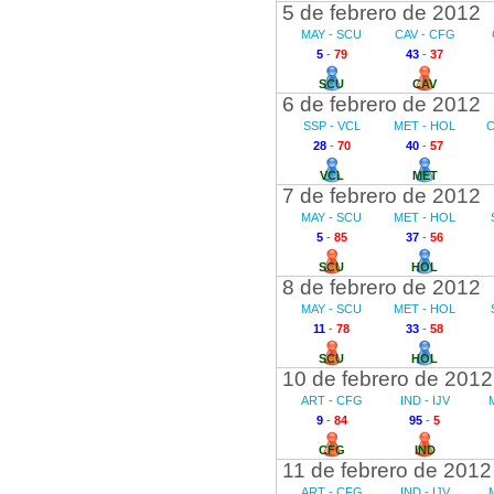
5 de febrero de 2012
MAY - SCU
CAV - CFG
5
-
79
43
-
37
SCU
CAV
6 de febrero de 2012
SSP - VCL
MET - HOL
C
28
-
70
40
-
57
VCL
MET
7 de febrero de 2012
MAY - SCU
MET - HOL
5
-
85
37
-
56
SCU
HOL
8 de febrero de 2012
MAY - SCU
MET - HOL
11
-
78
33
-
58
SCU
HOL
10 de febrero de 2012
ART - CFG
IND - IJV
9
-
84
95
-
5
CFG
IND
11 de febrero de 2012
ART - CFG
IND - IJV