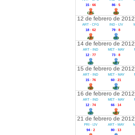
15
-
66
86
-
5
CFG
IND
12 de febrero de 2012
ART - CFG
IND - IJV
18
-
62
79
-
8
ART
IND
14 de febrero de 2012
ART - IND
MET - MAY
12
-
77
73
-
8
IND
MET
15 de febrero de 2012
ART - IND
MET - MAY
15
-
76
60
-
21
IND
MET
16 de febrero de 2012
ART - IND
MET - MAY
12
-
74
66
-
14
IND
MET
21 de febrero de 2012
PRI - IJV
ART - MAY
M
94
-
2
80
-
13