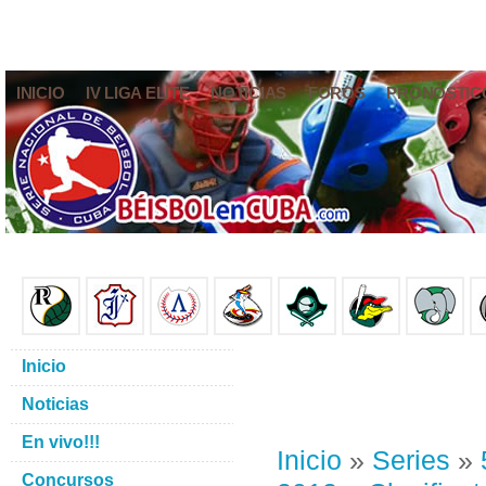
INICIO
IV LIGA ELITE
NOTICIAS
FOROS
PRONÓSTIC
Inicio
Noticias
En vivo!!!
Inicio
»
Series
»
Concursos