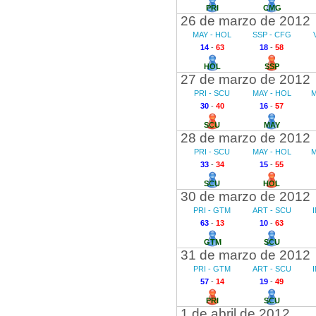
PRI
CMG
26 de marzo de 2012
MAY - HOL
SSP - CFG
14
-
63
18
-
58
HOL
SSP
27 de marzo de 2012
PRI - SCU
MAY - HOL
M
30
-
40
16
-
57
SCU
MAY
28 de marzo de 2012
PRI - SCU
MAY - HOL
M
33
-
34
15
-
55
SCU
HOL
30 de marzo de 2012
PRI - GTM
ART - SCU
63
-
13
10
-
63
GTM
SCU
31 de marzo de 2012
PRI - GTM
ART - SCU
57
-
14
19
-
49
PRI
SCU
1 de abril de 2012