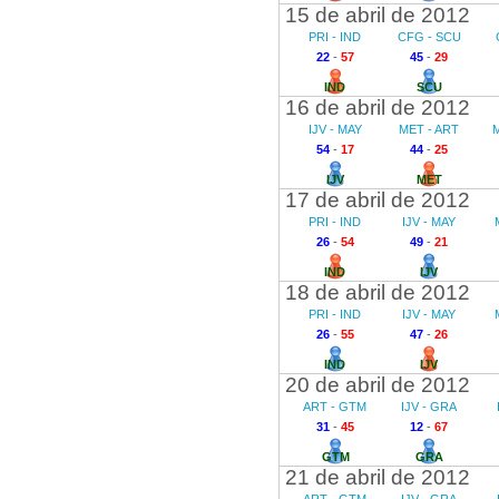
15 de abril de 2012
PRI - IND
CFG - SCU
22
-
57
45
-
29
IND
SCU
16 de abril de 2012
IJV - MAY
MET - ART
M
54
-
17
44
-
25
IJV
MET
17 de abril de 2012
PRI - IND
IJV - MAY
26
-
54
49
-
21
IND
IJV
18 de abril de 2012
PRI - IND
IJV - MAY
26
-
55
47
-
26
IND
IJV
20 de abril de 2012
ART - GTM
IJV - GRA
31
-
45
12
-
67
GTM
GRA
21 de abril de 2012