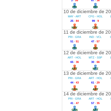
3
-
99
67
-
36
PRI
IND
10 de diciembre de 2
MAY - ART
CFG - HOL
25
-
84
99
-
9
MAY
CFG
11 de diciembre de 2
PRI - GRA
IND - VCL
51
-
51
47
-
57
PRI
IND
12 de diciembre de 2
ART - HOL
MTZ - SSP
65
-
36
30
-
66
ART
MTZ
13 de diciembre de 2
PRI - GRA
ART - HOL
44
-
43
61
-
29
GRA
ART
14 de diciembre de 2
PRI - GRA
ART - HOL
41
-
47
57
-
35
GRA
ART