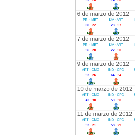
57
-
26
14
-
66
MET
ART
6 de marzo de 2012
PRI - MET
IJV - ART
60
-
22
23
-
57
MET
ART
7 de marzo de 2012
PRI - MET
IJV - ART
56
-
20
22
-
50
MET
IJV
9 de marzo de 2012
ART - CMG
IND - CFG
53
-
26
64
-
34
CMG
IND
10 de marzo de 2012
ART - CMG
IND - CFG
42
-
30
59
-
30
ART
IND
11 de marzo de 2012
ART - CMG
IND - CFG
53
-
21
58
-
29
CMG
IND