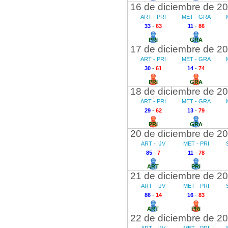
16 de diciembre de 2
ART - PRI
MET - GRA
33
-
63
11
-
86
PRI
GRA
17 de diciembre de 2
ART - PRI
MET - GRA
30
-
61
14
-
74
PRI
GRA
18 de diciembre de 2
ART - PRI
MET - GRA
29
-
62
13
-
79
PRI
GRA
20 de diciembre de 2
ART - IJV
MET - PRI
85
-
7
11
-
78
ART
PRI
21 de diciembre de 2
ART - IJV
MET - PRI
86
-
14
16
-
83
ART
PRI
22 de diciembre de 2