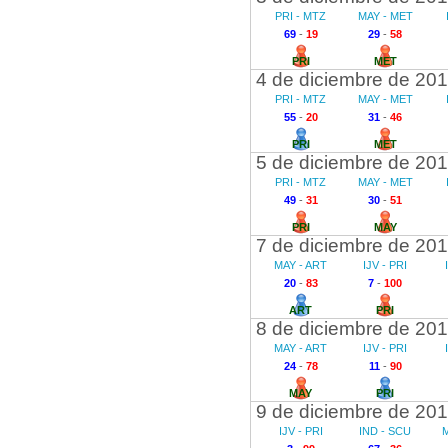
PRI - MTZ
MAY - MET
69
-
19
29
-
58
PRI
MET
4 de diciembre de 20
PRI - MTZ
MAY - MET
55
-
20
31
-
46
PRI
MET
5 de diciembre de 20
PRI - MTZ
MAY - MET
49
-
31
30
-
51
PRI
MAY
7 de diciembre de 20
MAY - ART
IJV - PRI
20
-
83
7
-
100
ART
PRI
8 de diciembre de 20
MAY - ART
IJV - PRI
24
-
78
11
-
90
MAY
PRI
9 de diciembre de 20
IJV - PRI
IND - SCU