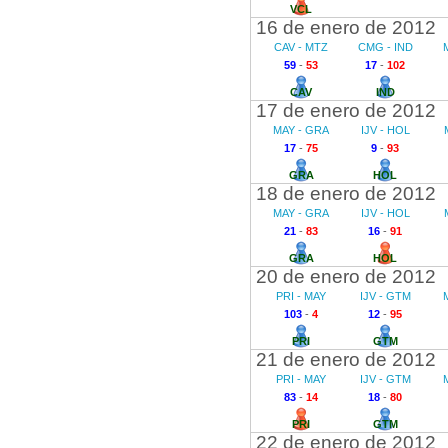
VCL
16 de enero de 2012
CAV - MTZ
CMG - IND
59
-
53
17
-
102
CAV
IND
17 de enero de 2012
MAY - GRA
IJV - HOL
17
-
75
9
-
93
GRA
HOL
18 de enero de 2012
MAY - GRA
IJV - HOL
21
-
83
16
-
91
GRA
HOL
20 de enero de 2012
PRI - MAY
IJV - GTM
103
-
4
12
-
95
PRI
GTM
21 de enero de 2012
PRI - MAY
IJV - GTM
83
-
14
18
-
80
PRI
GTM
22 de enero de 2012