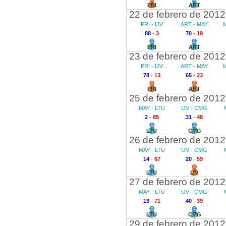
PRI
ART
22 de febrero de 2012
PRI - IJV
ART - MAY
M
88
-
3
70
-
19
PRI
ART
23 de febrero de 2012
PRI - IJV
ART - MAY
M
78
-
13
65
-
23
PRI
ART
25 de febrero de 2012
MAY - LTU
IJV - CMG
2
-
85
31
-
48
LTU
CMG
26 de febrero de 2012
MAY - LTU
IJV - CMG
14
-
67
20
-
59
LTU
IJV
27 de febrero de 2012
MAY - LTU
IJV - CMG
13
-
71
40
-
39
LTU
CMG
29 de febrero de 2012