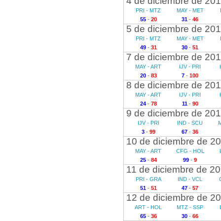
4 de diciembre de 20
PRI - MTZ
MAY - MET
55
-
20
31
-
46
5 de diciembre de 20
PRI - MTZ
MAY - MET
49
-
31
30
-
51
7 de diciembre de 20
MAY - ART
IJV - PRI
20
-
83
7
-
100
8 de diciembre de 20
MAY - ART
IJV - PRI
24
-
78
11
-
90
9 de diciembre de 20
IJV - PRI
IND - SCU
3
-
99
67
-
36
10 de diciembre de 2
MAY - ART
CFG - HOL
25
-
84
99
-
9
11 de diciembre de 2
PRI - GRA
IND - VCL
51
-
51
47
-
57
12 de diciembre de 2
ART - HOL
MTZ - SSP
65
-
36
30
-
66