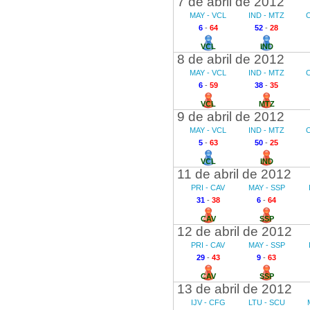
7 de abril de 2012
MAY - VCL
IND - MTZ
6
-
64
52
-
28
VCL
IND
8 de abril de 2012
MAY - VCL
IND - MTZ
6
-
59
38
-
35
VCL
MTZ
9 de abril de 2012
MAY - VCL
IND - MTZ
5
-
63
50
-
25
VCL
IND
11 de abril de 2012
PRI - CAV
MAY - SSP
31
-
38
6
-
64
CAV
SSP
12 de abril de 2012
PRI - CAV
MAY - SSP
29
-
43
9
-
63
CAV
SSP
13 de abril de 2012
IJV - CFG
LTU - SCU