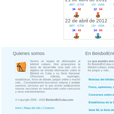
ART - GTM
IJV - GRA
34
-
42
12
-
64
ART
IJV
22 de abril de 2012
ART - GTM
IJV - GRA
34
-
43
14
-
64
ART
GRA
Quienes somos
En BeisbolE
Somos un equipo de aficionados al
Lo que puedes enco
béisbol cubano. Nos propusimos la
En BeisbolEnCuba.co
tarea de desarrollar esta web con el
béisbol cubano, estad
objetivo de brindar información sobre el
los juegos y más...
Béisbol en Cuba y su Serie Nacional.
Ofrecemos noticias, reportajes,
estadísticas, foros de debate, juegos online y mucho
Noticias del béisb
más... Constantemente buscamos mejorar y ampliar
nuestros servicios por lo que pronto publicaremos
Foros, opiniones, 
nuevas secciones en nuestra web como concursos
y otros entretenimientos.
Concursos sobre e
© copyright 2009 - 2026
BeisbolEnCuba.com
Estadísticas de la 
Inicio
|
Mapa del sitio
|
Contacto
Serie 50, la Serie d