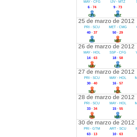
MAY - CFG
IJV - MTZ
6
-
74
9
-
73
CFG
MTZ
25 de marzo de 2012
PRI - SCU
MET - CMG
40
-
37
50
-
29
PRI
MET
26 de marzo de 2012
MAY - HOL
SSP - CFG
14
-
63
18
-
58
MAY
CFG
27 de marzo de 2012
PRI - SCU
MAY - HOL
M
30
-
40
16
-
57
SCU
HOL
28 de marzo de 2012
PRI - SCU
MAY - HOL
M
33
-
34
15
-
55
PRI
MAY
30 de marzo de 2012
PRI - GTM
ART - SCU
63
-
13
10
-
63