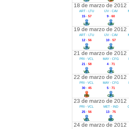
LTU
CAV
18 de marzo de 2012
ART - LTU
IJV - CAV
15
-
57
9
-
60
LTU
CAV
19 de marzo de 2012
ART - LTU
IJV - CAV
12
-
56
10
-
57
LTU
CAV
21 de marzo de 2012
PRI - VCL
MAY - CFG
21
-
58
4
-
71
VCL
CFG
22 de marzo de 2012
PRI - VCL
MAY - CFG
30
-
45
5
-
71
PRI
CFG
23 de marzo de 2012
PRI - VCL
MET - IND
25
-
56
13
-
75
VCL
IND
24 de marzo de 2012