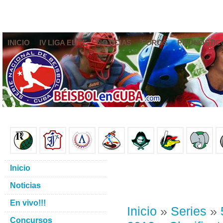
INICIO
IV LIGA ELITE
NOTICIAS
FOROS
PRONÓSTIC
Inicio
Noticias
En vivo!!!
Inicio
»
Series
»
Concursos