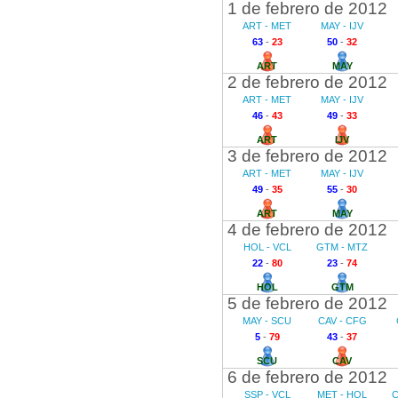
1 de febrero de 2012
ART - MET
MAY - IJV
63
-
23
50
-
32
ART
MAY
2 de febrero de 2012
ART - MET
MAY - IJV
46
-
43
49
-
33
ART
IJV
3 de febrero de 2012
ART - MET
MAY - IJV
49
-
35
55
-
30
ART
MAY
4 de febrero de 2012
HOL - VCL
GTM - MTZ
22
-
80
23
-
74
HOL
GTM
5 de febrero de 2012
MAY - SCU
CAV - CFG
5
-
79
43
-
37
SCU
CAV
6 de febrero de 2012
SSP - VCL
MET - HOL
C