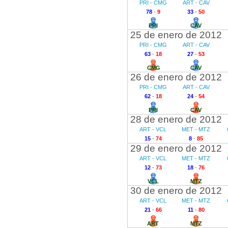
PRI - CMG
ART - CAV
78
-
9
33
-
50
PRI
CAV
25 de enero de 2012
PRI - CMG
ART - CAV
63
-
18
27
-
53
CMG
CAV
26 de enero de 2012
PRI - CMG
ART - CAV
62
-
18
24
-
54
PRI
CAV
28 de enero de 2012
ART - VCL
MET - MTZ
15
-
74
8
-
85
29 de enero de 2012
ART - VCL
MET - MTZ
12
-
73
18
-
76
VCL
MTZ
30 de enero de 2012
ART - VCL
MET - MTZ
21
-
66
11
-
80
ART
MTZ