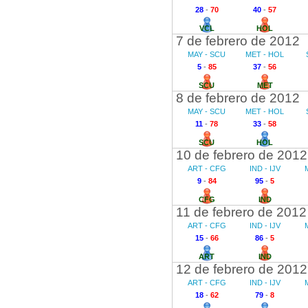
28
-
70
40
-
57
VCL
HOL
7 de febrero de 2012
MAY - SCU
MET - HOL
5
-
85
37
-
56
SCU
MET
8 de febrero de 2012
MAY - SCU
MET - HOL
11
-
78
33
-
58
SCU
HOL
10 de febrero de 2012
ART - CFG
IND - IJV
9
-
84
95
-
5
CFG
IND
11 de febrero de 2012
ART - CFG
IND - IJV
15
-
66
86
-
5
ART
IND
12 de febrero de 2012
ART - CFG
IND - IJV
18
-
62
79
-
8