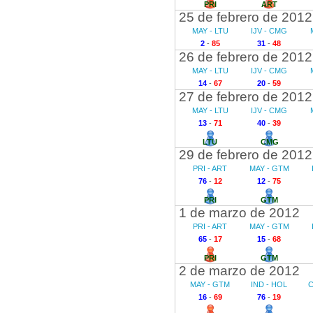
PRI
ART
25 de febrero de 2012
MAY - LTU
IJV - CMG
2
-
85
31
-
48
26 de febrero de 2012
MAY - LTU
IJV - CMG
14
-
67
20
-
59
27 de febrero de 2012
MAY - LTU
IJV - CMG
13
-
71
40
-
39
LTU
CMG
29 de febrero de 2012
PRI - ART
MAY - GTM
76
-
12
12
-
75
PRI
GTM
1 de marzo de 2012
PRI - ART
MAY - GTM
65
-
17
15
-
68
PRI
GTM
2 de marzo de 2012
MAY - GTM
IND - HOL
C
16
-
69
76
-
19