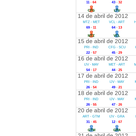
11
-
64
43
-
32
CFG
LTU
14 de abril de 2012
MTZ - MET
VCL - ART
69
-
11
64
-
13
MTZ
VCL
15 de abril de 2012
PRI - IND
CFG - SCU
22
-
57
45
-
29
16 de abril de 2012
IJV - MAY
MET - ART
M
54
-
17
44
-
25
17 de abril de 2012
PRI - IND
IJV - MAY
26
-
54
49
-
21
18 de abril de 2012
PRI - IND
IJV - MAY
26
-
55
47
-
26
20 de abril de 2012
ART - GTM
IJV - GRA
31
-
45
12
-
67
GTM
GRA
21 de abril de 2012