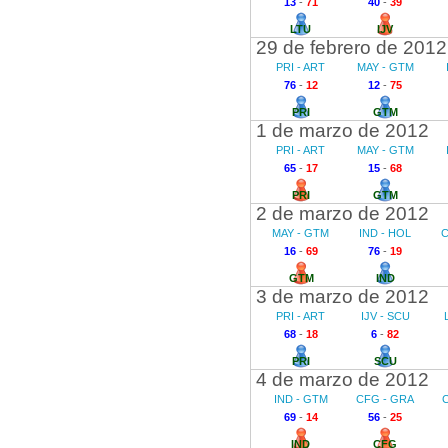
13
-
71
40
-
39
LTU
IJV
29 de febrero de 2012
PRI - ART
MAY - GTM
76
-
12
12
-
75
PRI
GTM
1 de marzo de 2012
PRI - ART
MAY - GTM
65
-
17
15
-
68
PRI
GTM
2 de marzo de 2012
MAY - GTM
IND - HOL
C
16
-
69
76
-
19
GTM
IND
3 de marzo de 2012
PRI - ART
IJV - SCU
68
-
18
6
-
82
PRI
SCU
4 de marzo de 2012
IND - GTM
CFG - GRA
69
-
14
56
-
25
IND
CFG