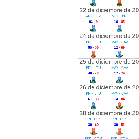
ART
PRI
22 de diciembre de 2
ART - IJV
MET - PRI
93
-
9
16
-
85
ART
PRI
24 de diciembre de 2
PRI - LTU
MAY - CAV
59
-
36
12
-
89
PRI
CAV
25 de diciembre de 2
PRI - LTU
MAY - CAV
46
-
47
17
-
79
LTU
CAV
26 de diciembre de 2
PRI - LTU
MAY - CAV
61
-
33
14
-
84
PRI
CAV
28 de diciembre de 2
PRI - CFG
PRI - CFG
39
-
60
39
-
51
CFG
CFG
SSP - GTM
SSP - GTM