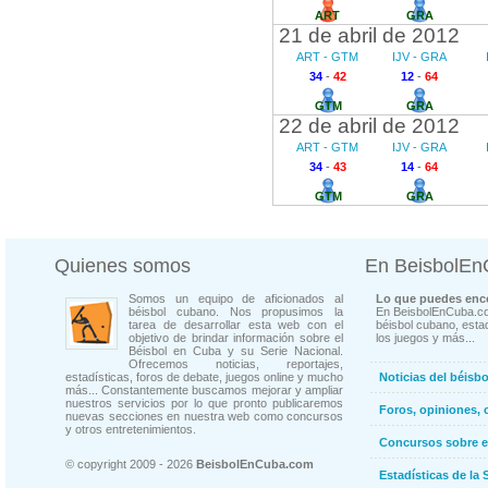
ART
GRA
21 de abril de 2012
ART - GTM
IJV - GRA
34
-
42
12
-
64
GTM
GRA
22 de abril de 2012
ART - GTM
IJV - GRA
34
-
43
14
-
64
GTM
GRA
Quienes somos
En BeisbolE
Somos un equipo de aficionados al
Lo que puedes enco
béisbol cubano. Nos propusimos la
En BeisbolEnCuba.co
tarea de desarrollar esta web con el
béisbol cubano, estad
objetivo de brindar información sobre el
los juegos y más...
Béisbol en Cuba y su Serie Nacional.
Ofrecemos noticias, reportajes,
estadísticas, foros de debate, juegos online y mucho
Noticias del béisb
más... Constantemente buscamos mejorar y ampliar
nuestros servicios por lo que pronto publicaremos
Foros, opiniones, 
nuevas secciones en nuestra web como concursos
y otros entretenimientos.
Concursos sobre e
© copyright 2009 - 2026
BeisbolEnCuba.com
Estadísticas de la 