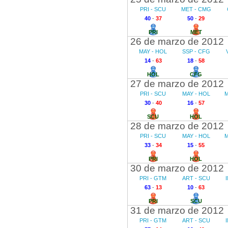
PRI - SCU
MET - CMG
40
-
37
50
-
29
PRI
MET
26 de marzo de 2012
MAY - HOL
SSP - CFG
14
-
63
18
-
58
HOL
CFG
27 de marzo de 2012
PRI - SCU
MAY - HOL
M
30
-
40
16
-
57
SCU
HOL
28 de marzo de 2012
PRI - SCU
MAY - HOL
M
33
-
34
15
-
55
PRI
HOL
30 de marzo de 2012
PRI - GTM
ART - SCU
63
-
13
10
-
63
PRI
SCU
31 de marzo de 2012
PRI - GTM
ART - SCU