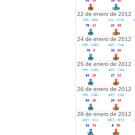
83
-
14
18
-
80
PRI
GTM
22 de enero de 2012
PRI - MAY
IJV - GTM
78
-
13
21
-
68
PRI
GTM
24 de enero de 2012
PRI - CMG
ART - CAV
78
-
9
33
-
50
PRI
ART
25 de enero de 2012
PRI - CMG
ART - CAV
63
-
18
27
-
53
PRI
ART
26 de enero de 2012
PRI - CMG
ART - CAV
62
-
18
24
-
54
PRI
CAV
28 de enero de 2012
ART - VCL
MET - MTZ
15
-
74
8
-
85
VCL
MTZ