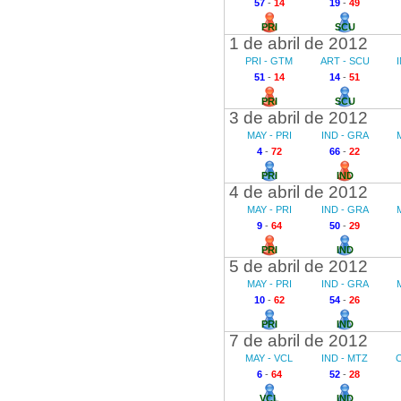
57
-
14
19
-
49
PRI
SCU
1 de abril de 2012
PRI - GTM
ART - SCU
51
-
14
14
-
51
PRI
SCU
3 de abril de 2012
MAY - PRI
IND - GRA
4
-
72
66
-
22
PRI
IND
4 de abril de 2012
MAY - PRI
IND - GRA
9
-
64
50
-
29
PRI
IND
5 de abril de 2012
MAY - PRI
IND - GRA
10
-
62
54
-
26
PRI
IND
7 de abril de 2012
MAY - VCL
IND - MTZ
6
-
64
52
-
28
VCL
IND