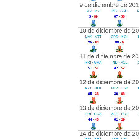
9 de diciembre de 20
IJV - PRI
IND - SCU
3
-
99
67
-
36
PRI
IND
10 de diciembre de 2
MAY - ART
CFG - HOL
25
-
84
99
-
9
ART
CFG
11 de diciembre de 2
PRI - GRA
IND - VCL
51
-
51
47
-
57
GRA
IND
12 de diciembre de 2
ART - HOL
MTZ - SSP
65
-
36
30
-
66
ART
SSP
13 de diciembre de 2
PRI - GRA
ART - HOL
44
-
43
61
-
29
PRI
ART
14 de diciembre de 2