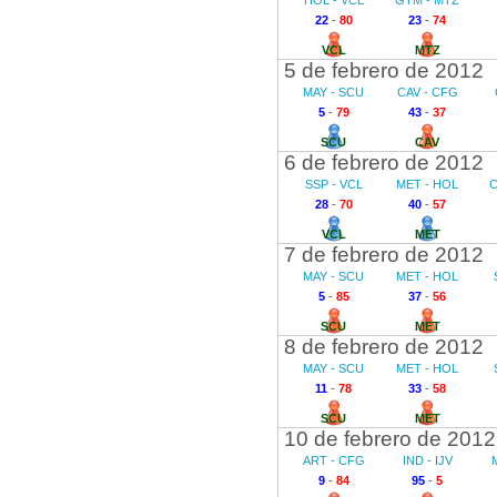
HOL - VCL
GTM - MTZ
22
-
80
23
-
74
VCL
MTZ
5 de febrero de 2012
MAY - SCU
CAV - CFG
5
-
79
43
-
37
SCU
CAV
6 de febrero de 2012
SSP - VCL
MET - HOL
C
28
-
70
40
-
57
VCL
MET
7 de febrero de 2012
MAY - SCU
MET - HOL
5
-
85
37
-
56
SCU
MET
8 de febrero de 2012
MAY - SCU
MET - HOL
11
-
78
33
-
58
SCU
MET
10 de febrero de 2012
ART - CFG
IND - IJV
9
-
84
95
-
5