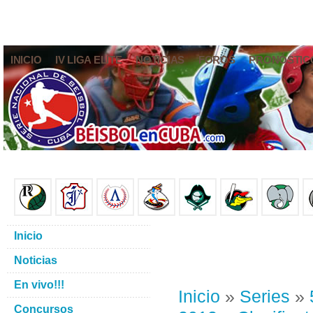
INICIO
IV LIGA ELITE
NOTICIAS
FOROS
PRONÓSTIC
Inicio
Noticias
En vivo!!!
Inicio
»
Series
»
Concursos