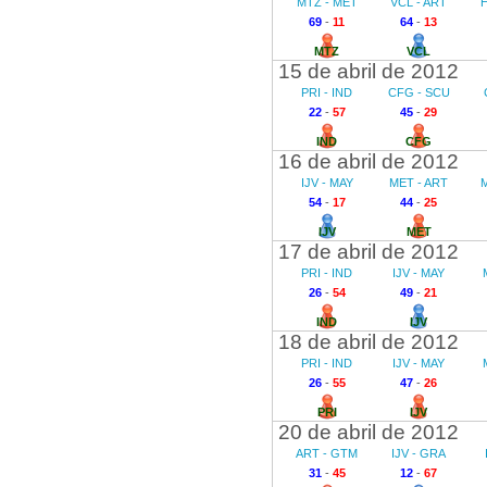
MTZ - MET
VCL - ART
69
-
11
64
-
13
MTZ
VCL
15 de abril de 2012
PRI - IND
CFG - SCU
22
-
57
45
-
29
IND
CFG
16 de abril de 2012
IJV - MAY
MET - ART
M
54
-
17
44
-
25
IJV
MET
17 de abril de 2012
PRI - IND
IJV - MAY
26
-
54
49
-
21
IND
IJV
18 de abril de 2012
PRI - IND
IJV - MAY
26
-
55
47
-
26
PRI
IJV
20 de abril de 2012
ART - GTM
IJV - GRA
31
-
45
12
-
67