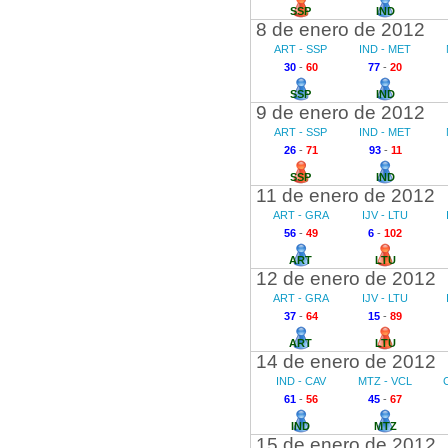
SSP
IND
8 de enero de 2012
ART - SSP
IND - MET
30
-
60
77
-
20
SSP
IND
9 de enero de 2012
ART - SSP
IND - MET
26
-
71
93
-
11
SSP
IND
11 de enero de 2012
ART - GRA
IJV - LTU
56
-
49
6
-
102
ART
LTU
12 de enero de 2012
ART - GRA
IJV - LTU
37
-
64
15
-
89
ART
LTU
14 de enero de 2012
IND - CAV
MTZ - VCL
61
-
56
45
-
67
IND
MTZ
15 de enero de 2012