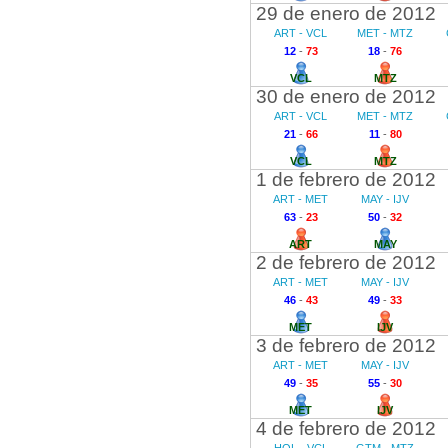
29 de enero de 2012
ART - VCL
MET - MTZ
12
-
73
18
-
76
VCL
MTZ
30 de enero de 2012
ART - VCL
MET - MTZ
21
-
66
11
-
80
VCL
MTZ
1 de febrero de 2012
ART - MET
MAY - IJV
63
-
23
50
-
32
ART
MAY
2 de febrero de 2012
ART - MET
MAY - IJV
46
-
43
49
-
33
MET
IJV
3 de febrero de 2012
ART - MET
MAY - IJV
49
-
35
55
-
30
MET
IJV
4 de febrero de 2012