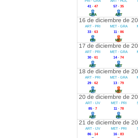
PRI - GRA
ART - HOL
41
-
47
57
-
35
GRA
ART
16 de diciembre de 2
ART - PRI
MET - GRA
33
-
63
11
-
86
PRI
MET
17 de diciembre de 2
ART - PRI
MET - GRA
30
-
61
14
-
74
ART
MET
18 de diciembre de 2
ART - PRI
MET - GRA
29
-
62
13
-
79
ART
MET
20 de diciembre de 2
ART - IJV
MET - PRI
85
-
7
11
-
78
ART
PRI
21 de diciembre de 2
ART - IJV
MET - PRI
86
-
14
16
-
83