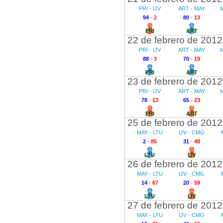
PRI - IJV
ART - MAY
M
94
-
2
80
-
13
PRI
ART
22 de febrero de 2012
PRI - IJV
ART - MAY
M
88
-
3
70
-
19
PRI
ART
23 de febrero de 2012
PRI - IJV
ART - MAY
M
78
-
13
65
-
23
PRI
ART
25 de febrero de 2012
MAY - LTU
IJV - CMG
2
-
85
31
-
48
LTU
IJV
26 de febrero de 2012
MAY - LTU
IJV - CMG
14
-
67
20
-
59
LTU
IJV
27 de febrero de 2012
MAY - LTU
IJV - CMG