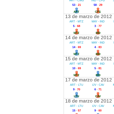
ART - CMG
IND - CFG
53
-
21
58
-
29
ART
CFG
13 de marzo de 2012
ART - MTZ
MAY - IND
5
-
68
3
-
77
MTZ
IND
14 de marzo de 2012
ART - MTZ
MAY - IND
14
-
69
4
-
83
MTZ
IND
15 de marzo de 2012
ART - MTZ
MAY - IND
10
-
69
5
-
81
MTZ
IND
17 de marzo de 2012
ART - LTU
IJV - CAV
9
-
70
6
-
71
LTU
CAV
18 de marzo de 2012
ART - LTU
IJV - CAV
15
-
57
9
-
60