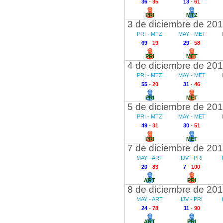
36
-
35
13
-
61
PRI
MTZ
3 de diciembre de 20
PRI - MTZ
MAY - MET
69
-
19
29
-
58
PRI
MET
4 de diciembre de 20
PRI - MTZ
MAY - MET
55
-
20
31
-
46
PRI
MET
5 de diciembre de 20
PRI - MTZ
MAY - MET
49
-
31
30
-
51
PRI
MET
7 de diciembre de 20
MAY - ART
IJV - PRI
20
-
83
7
-
100
ART
PRI
8 de diciembre de 20
MAY - ART
IJV - PRI
24
-
78
11
-
90
ART
PRI