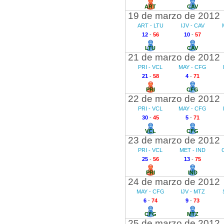
ART
CAV
19 de marzo de 2012
ART - LTU
IJV - CAV
12
-
56
10
-
57
LTU
CAV
21 de marzo de 2012
PRI - VCL
MAY - CFG
21
-
58
4
-
71
PRI
CFG
22 de marzo de 2012
PRI - VCL
MAY - CFG
30
-
45
5
-
71
VCL
CFG
23 de marzo de 2012
PRI - VCL
MET - IND
25
-
56
13
-
75
PRI
IND
24 de marzo de 2012
MAY - CFG
IJV - MTZ
6
-
74
9
-
73
CFG
MTZ
25 de marzo de 2012