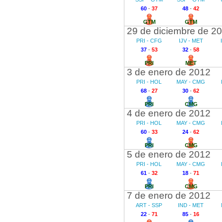
60
-
37
48
-
42
GTM
GTM
29 de diciembre de 2
PRI - CFG
IJV - MET
37
-
53
32
-
58
PRI
MET
3 de enero de 2012
PRI - HOL
MAY - CMG
68
-
27
30
-
62
PRI
CMG
4 de enero de 2012
PRI - HOL
MAY - CMG
60
-
33
24
-
62
PRI
CMG
5 de enero de 2012
PRI - HOL
MAY - CMG
61
-
32
18
-
71
PRI
CMG
7 de enero de 2012
ART - SSP
IND - MET
22
-
71
85
-
16