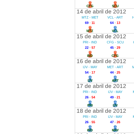
CFG
SCU
14 de abril de 2012
MTZ - MET
VCL - ART
69
-
11
64
-
13
MTZ
VCL
15 de abril de 2012
PRI - IND
CFG - SCU
22
-
57
45
-
29
IND
CFG
16 de abril de 2012
IJV - MAY
MET - ART
M
54
-
17
44
-
25
IJV
ART
17 de abril de 2012
PRI - IND
IJV - MAY
26
-
54
49
-
21
PRI
IJV
18 de abril de 2012
PRI - IND
IJV - MAY
26
-
55
47
-
26
IND
MAY