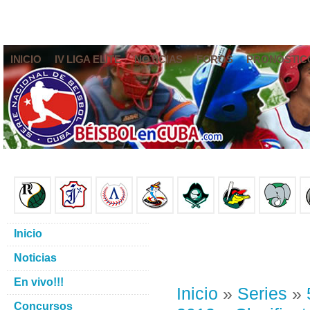
INICIO
IV LIGA ELITE
NOTICIAS
FOROS
PRONÓSTIC
Inicio
Noticias
En vivo!!!
Inicio
»
Series
»
Concursos