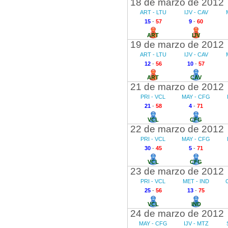
18 de marzo de 2012
ART - LTU
IJV - CAV
15
-
57
9
-
60
ART
IJV
19 de marzo de 2012
ART - LTU
IJV - CAV
12
-
56
10
-
57
ART
CAV
21 de marzo de 2012
PRI - VCL
MAY - CFG
21
-
58
4
-
71
VCL
CFG
22 de marzo de 2012
PRI - VCL
MAY - CFG
30
-
45
5
-
71
VCL
CFG
23 de marzo de 2012
PRI - VCL
MET - IND
25
-
56
13
-
75
VCL
IND
24 de marzo de 2012
MAY - CFG
IJV - MTZ