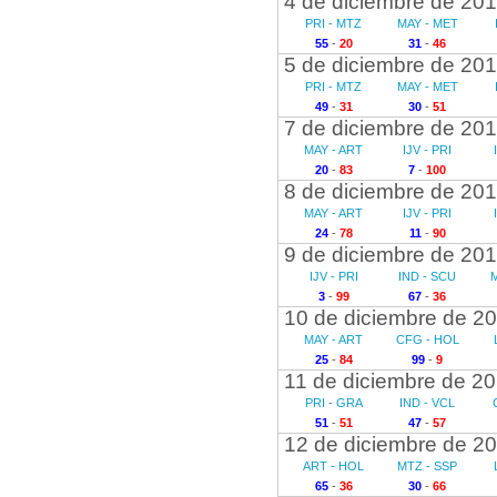
4 de diciembre de 20
PRI - MTZ
MAY - MET
55
-
20
31
-
46
5 de diciembre de 20
PRI - MTZ
MAY - MET
49
-
31
30
-
51
7 de diciembre de 20
MAY - ART
IJV - PRI
20
-
83
7
-
100
8 de diciembre de 20
MAY - ART
IJV - PRI
24
-
78
11
-
90
9 de diciembre de 20
IJV - PRI
IND - SCU
3
-
99
67
-
36
10 de diciembre de 2
MAY - ART
CFG - HOL
25
-
84
99
-
9
11 de diciembre de 2
PRI - GRA
IND - VCL
51
-
51
47
-
57
12 de diciembre de 2
ART - HOL
MTZ - SSP
65
-
36
30
-
66