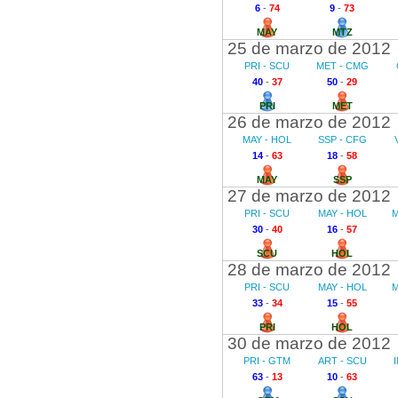
6
-
74
9
-
73
MAY
MTZ
25 de marzo de 2012
PRI - SCU
MET - CMG
40
-
37
50
-
29
PRI
MET
26 de marzo de 2012
MAY - HOL
SSP - CFG
14
-
63
18
-
58
MAY
SSP
27 de marzo de 2012
PRI - SCU
MAY - HOL
M
30
-
40
16
-
57
SCU
HOL
28 de marzo de 2012
PRI - SCU
MAY - HOL
M
33
-
34
15
-
55
PRI
HOL
30 de marzo de 2012
PRI - GTM
ART - SCU
63
-
13
10
-
63