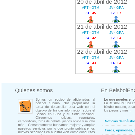
20 de abril de 2012
ART - GTM
IJV - GRA
31
-
45
12
-
67
ART
GRA
21 de abril de 2012
ART - GTM
IJV - GRA
34
-
42
12
-
64
ART
GRA
22 de abril de 2012
ART - GTM
IJV - GRA
34
-
43
14
-
64
ART
GRA
Quienes somos
En BeisbolE
Somos un equipo de aficionados al
Lo que puedes enco
béisbol cubano. Nos propusimos la
En BeisbolEnCuba.co
tarea de desarrollar esta web con el
béisbol cubano, estad
objetivo de brindar información sobre el
los juegos y más...
Béisbol en Cuba y su Serie Nacional.
Ofrecemos noticias, reportajes,
estadísticas, foros de debate, juegos online y mucho
Noticias del béisb
más... Constantemente buscamos mejorar y ampliar
nuestros servicios por lo que pronto publicaremos
Foros, opiniones, 
nuevas secciones en nuestra web como concursos