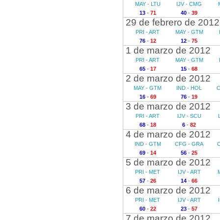
MAY - LTU
IJV - CMG
13
-
71
40
-
39
29 de febrero de 2012
PRI - ART
MAY - GTM
76
-
12
12
-
75
1 de marzo de 2012
PRI - ART
MAY - GTM
65
-
17
15
-
68
2 de marzo de 2012
MAY - GTM
IND - HOL
C
16
-
69
76
-
19
3 de marzo de 2012
PRI - ART
IJV - SCU
68
-
18
6
-
82
4 de marzo de 2012
IND - GTM
CFG - GRA
69
-
14
56
-
25
5 de marzo de 2012
PRI - MET
IJV - ART
57
-
26
14
-
66
6 de marzo de 2012
PRI - MET
IJV - ART
60
-
22
23
-
57
7 de marzo de 2012