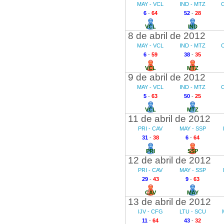
MAY - VCL
IND - MTZ
6
-
64
52
-
28
VCL
IND
8 de abril de 2012
MAY - VCL
IND - MTZ
6
-
59
38
-
35
VCL
MTZ
9 de abril de 2012
MAY - VCL
IND - MTZ
5
-
63
50
-
25
VCL
MTZ
11 de abril de 2012
PRI - CAV
MAY - SSP
31
-
38
6
-
64
PRI
SSP
12 de abril de 2012
PRI - CAV
MAY - SSP
29
-
43
9
-
63
CAV
MAY
13 de abril de 2012
IJV - CFG
LTU - SCU
11
-
64
43
-
32