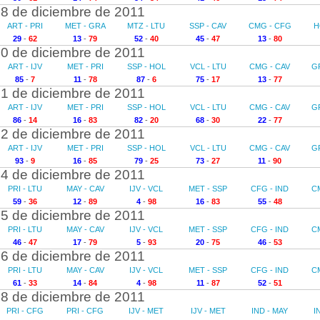
8 de diciembre de 2011
ART - PRI
MET - GRA
MTZ - LTU
SSP - CAV
CMG - CFG
H
29
-
62
13
-
79
52
-
40
45
-
47
13
-
80
0 de diciembre de 2011
ART - IJV
MET - PRI
SSP - HOL
VCL - LTU
CMG - CAV
G
85
-
7
11
-
78
87
-
6
75
-
17
13
-
77
1 de diciembre de 2011
ART - IJV
MET - PRI
SSP - HOL
VCL - LTU
CMG - CAV
G
86
-
14
16
-
83
82
-
20
68
-
30
22
-
77
2 de diciembre de 2011
ART - IJV
MET - PRI
SSP - HOL
VCL - LTU
CMG - CAV
G
93
-
9
16
-
85
79
-
25
73
-
27
11
-
90
4 de diciembre de 2011
PRI - LTU
MAY - CAV
IJV - VCL
MET - SSP
CFG - IND
C
59
-
36
12
-
89
4
-
98
16
-
83
55
-
48
5 de diciembre de 2011
PRI - LTU
MAY - CAV
IJV - VCL
MET - SSP
CFG - IND
C
46
-
47
17
-
79
5
-
93
20
-
75
46
-
53
6 de diciembre de 2011
PRI - LTU
MAY - CAV
IJV - VCL
MET - SSP
CFG - IND
C
61
-
33
14
-
84
4
-
98
11
-
87
52
-
51
8 de diciembre de 2011
PRI - CFG
PRI - CFG
IJV - MET
IJV - MET
IND - MAY
I