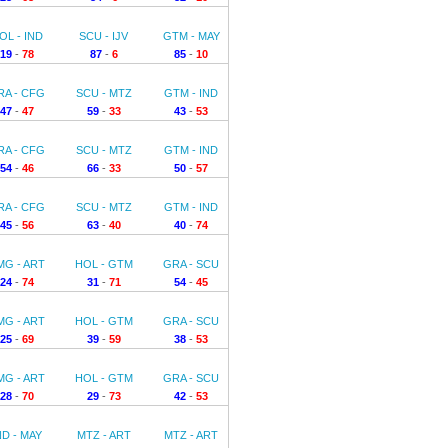
OL - IND
SCU - IJV
GTM - MAY
19
-
78
87
-
6
85
-
10
RA - CFG
SCU - MTZ
GTM - IND
47
-
47
59
-
33
43
-
53
RA - CFG
SCU - MTZ
GTM - IND
54
-
46
66
-
33
50
-
57
RA - CFG
SCU - MTZ
GTM - IND
45
-
56
63
-
40
40
-
74
MG - ART
HOL - GTM
GRA - SCU
24
-
74
31
-
71
54
-
45
MG - ART
HOL - GTM
GRA - SCU
25
-
69
39
-
59
38
-
53
MG - ART
HOL - GTM
GRA - SCU
28
-
70
29
-
73
42
-
53
ND - MAY
MTZ - ART
MTZ - ART