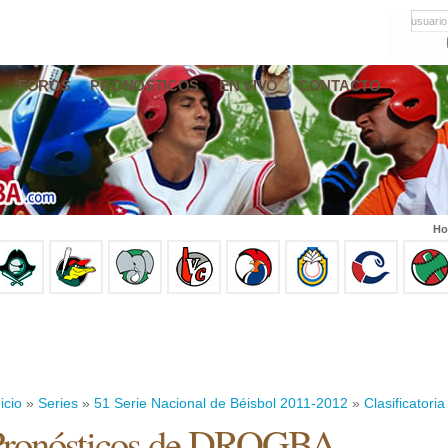
usuario
FOROS
PRONÓSTICOS
EN VIVO
CONTACTO
Ho
icio
»
Series
»
51 Serie Nacional de Béisbol 2011-2012
»
Clasificatoria
Pronósticos de DROGBA