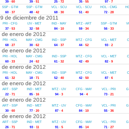
39
-
60
39
-
51
25
-
72
35
-
55
97
-
7
SSP - GTM
SSP - GTM
VCL - SCU
VCL - SCU
HOL - CMG
H
60
-
37
48
-
42
68
-
30
51
-
40
72
-
28
9 de diciembre de 2011
PRI - CFG
IJV - MET
IND - MAY
MTZ - ART
SSP - GTM
V
37
-
53
32
-
58
84
-
10
59
-
34
56
-
33
 de enero de 2012
PRI - HOL
MAY - CMG
IND - SSP
MTZ - CFG
VCL - MET
C
68
-
27
30
-
62
64
-
37
44
-
52
93
-
2
 de enero de 2012
PRI - HOL
MAY - CMG
IND - SSP
MTZ - CFG
VCL - MET
C
60
-
33
24
-
62
61
-
32
42
-
49
82
-
9
 de enero de 2012
PRI - HOL
MAY - CMG
IND - SSP
MTZ - CFG
VCL - MET
C
61
-
32
18
-
71
52
-
40
42
-
50
87
-
6
 de enero de 2012
ART - SSP
IND - MET
MTZ - IJV
CFG - MAY
VCL - PRI
G
22
-
71
85
-
16
94
-
3
94
-
4
73
-
21
 de enero de 2012
ART - SSP
IND - MET
MTZ - IJV
CFG - MAY
VCL - PRI
G
30
-
60
77
-
20
87
-
4
84
-
10
55
-
36
 de enero de 2012
ART - SSP
IND - MET
MTZ - IJV
CFG - MAY
VCL - PRI
G
26
-
71
93
-
11
91
-
5
85
-
14
71
-
27