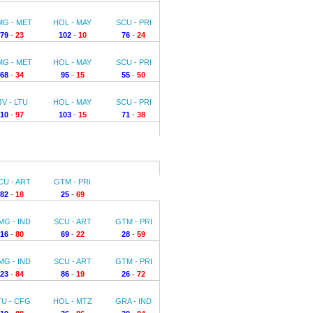
MG - MET
HOL - MAY
SCU - PRI
79
-
23
102
-
10
76
-
24
MG - MET
HOL - MAY
SCU - PRI
68
-
34
95
-
15
55
-
50
JV - LTU
HOL - MAY
SCU - PRI
10
-
97
103
-
15
71
-
38
CU - ART
GTM - PRI
82
-
18
25
-
69
MG - IND
SCU - ART
GTM - PRI
16
-
80
69
-
22
28
-
59
MG - IND
SCU - ART
GTM - PRI
23
-
84
86
-
19
26
-
72
TU - CFG
HOL - MTZ
GRA - IND