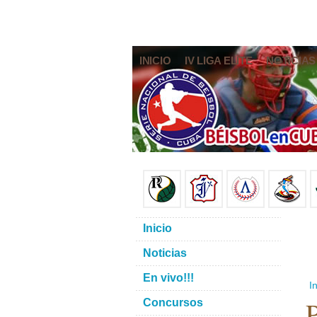
INICIO
IV LIGA ELITE
NOTICIAS
Inicio
Noticias
En vivo!!!
In
Concursos