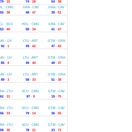
79
-
15
74
-
29
54
-
38
OL - CMG
GRA - CAV
GRA - CAV
55
-
38
48
-
47
39
-
51
CL - SCU
HOL - CMG
GRA - CAV
53
-
40
58
-
34
41
-
47
AV - IJV
LTU - ART
GTM - GRA
92
-
1
49
-
42
47
-
42
AV - IJV
LTU - ART
GTM - GRA
85
-
4
49
-
40
48
-
37
AV - IJV
LTU - ART
GTM - GRA
89
-
3
58
-
33
51
-
38
RA - LTU
SCU - CMG
GTM - CAV
62
-
31
87
-
9
19
-
75
RA - LTU
SCU - CMG
GTM - CAV
56
-
33
79
-
14
36
-
55
RA - LTU
SCU - CMG
GTM - CAV
58
-
35
78
-
21
23
-
71