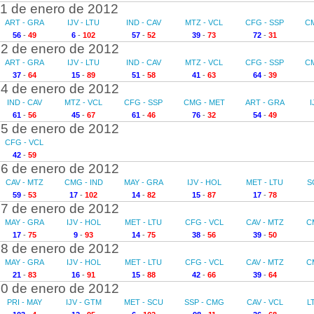
1 de enero de 2012
ART - GRA
IJV - LTU
IND - CAV
MTZ - VCL
CFG - SSP
C
56
-
49
6
-
102
57
-
52
39
-
73
72
-
31
2 de enero de 2012
ART - GRA
IJV - LTU
IND - CAV
MTZ - VCL
CFG - SSP
C
37
-
64
15
-
89
51
-
58
41
-
63
64
-
39
4 de enero de 2012
IND - CAV
MTZ - VCL
CFG - SSP
CMG - MET
ART - GRA
I
61
-
56
45
-
67
61
-
46
76
-
32
54
-
49
5 de enero de 2012
CFG - VCL
42
-
59
6 de enero de 2012
CAV - MTZ
CMG - IND
MAY - GRA
IJV - HOL
MET - LTU
S
59
-
53
17
-
102
14
-
82
15
-
87
17
-
78
7 de enero de 2012
MAY - GRA
IJV - HOL
MET - LTU
CFG - VCL
CAV - MTZ
C
17
-
75
9
-
93
14
-
75
38
-
56
39
-
50
8 de enero de 2012
MAY - GRA
IJV - HOL
MET - LTU
CFG - VCL
CAV - MTZ
C
21
-
83
16
-
91
15
-
88
42
-
66
39
-
64
0 de enero de 2012
PRI - MAY
IJV - GTM
MET - SCU
SSP - CMG
CAV - VCL
L