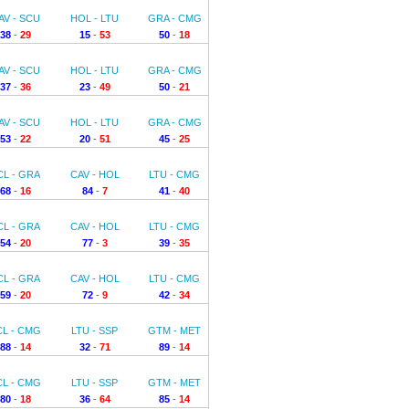
AV - SCU
HOL - LTU
GRA - CMG
38
-
29
15
-
53
50
-
18
AV - SCU
HOL - LTU
GRA - CMG
37
-
36
23
-
49
50
-
21
AV - SCU
HOL - LTU
GRA - CMG
53
-
22
20
-
51
45
-
25
CL - GRA
CAV - HOL
LTU - CMG
68
-
16
84
-
7
41
-
40
CL - GRA
CAV - HOL
LTU - CMG
54
-
20
77
-
3
39
-
35
CL - GRA
CAV - HOL
LTU - CMG
59
-
20
72
-
9
42
-
34
CL - CMG
LTU - SSP
GTM - MET
88
-
14
32
-
71
89
-
14
CL - CMG
LTU - SSP
GTM - MET
80
-
18
36
-
64
85
-
14