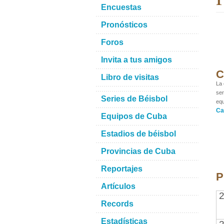
Encuestas
Pronósticos
Foros
Invita a tus amigos
C
Libro de visitas
La 
ser
Series de Béisbol
equ
Ca
Equipos de Cuba
Estadios de béisbol
Provincias de Cuba
Reportajes
P
Artículos
2
Records
Estadísticas