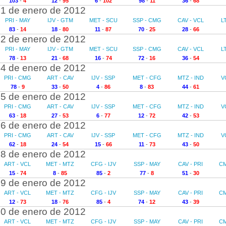
103
-
4
12
-
95
6
-
102
98
-
11
36
-
68
1 de enero de 2012
PRI - MAY
IJV - GTM
MET - SCU
SSP - CMG
CAV - VCL
L
83
-
14
18
-
80
11
-
87
70
-
25
28
-
66
2 de enero de 2012
PRI - MAY
IJV - GTM
MET - SCU
SSP - CMG
CAV - VCL
L
78
-
13
21
-
68
16
-
74
72
-
16
36
-
54
4 de enero de 2012
PRI - CMG
ART - CAV
IJV - SSP
MET - CFG
MTZ - IND
V
78
-
9
33
-
50
4
-
86
8
-
83
44
-
61
5 de enero de 2012
PRI - CMG
ART - CAV
IJV - SSP
MET - CFG
MTZ - IND
V
63
-
18
27
-
53
6
-
77
12
-
72
42
-
53
6 de enero de 2012
PRI - CMG
ART - CAV
IJV - SSP
MET - CFG
MTZ - IND
V
62
-
18
24
-
54
15
-
66
11
-
73
43
-
50
8 de enero de 2012
ART - VCL
MET - MTZ
CFG - IJV
SSP - MAY
CAV - PRI
CM
15
-
74
8
-
85
85
-
2
77
-
8
51
-
30
9 de enero de 2012
ART - VCL
MET - MTZ
CFG - IJV
SSP - MAY
CAV - PRI
CM
12
-
73
18
-
76
85
-
4
74
-
12
43
-
39
0 de enero de 2012
ART - VCL
MET - MTZ
CFG - IJV
SSP - MAY
CAV - PRI
CM