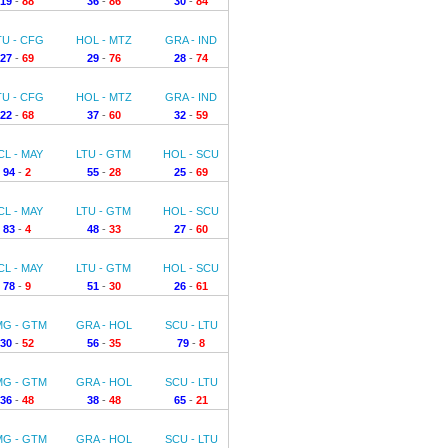
19
-
88
36
-
86
30
-
84
TU - CFG
HOL - MTZ
GRA - IND
27
-
69
29
-
76
28
-
74
TU - CFG
HOL - MTZ
GRA - IND
22
-
68
37
-
60
32
-
59
CL - MAY
LTU - GTM
HOL - SCU
94
-
2
55
-
28
25
-
69
CL - MAY
LTU - GTM
HOL - SCU
83
-
4
48
-
33
27
-
60
CL - MAY
LTU - GTM
HOL - SCU
78
-
9
51
-
30
26
-
61
G - GTM
GRA - HOL
SCU - LTU
30
-
52
56
-
35
79
-
8
G - GTM
GRA - HOL
SCU - LTU
36
-
48
38
-
48
65
-
21
G - GTM
GRA - HOL
SCU - LTU