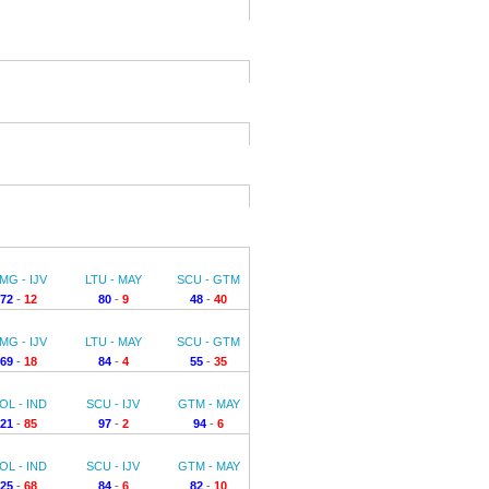
MG - IJV
LTU - MAY
SCU - GTM
72
-
12
80
-
9
48
-
40
MG - IJV
LTU - MAY
SCU - GTM
69
-
18
84
-
4
55
-
35
OL - IND
SCU - IJV
GTM - MAY
21
-
85
97
-
2
94
-
6
OL - IND
SCU - IJV
GTM - MAY
25
-
68
84
-
6
82
-
10