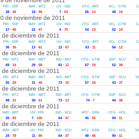
9 de noviembre de 2011
PRI - SSP
MAY - MTZ
IJV - IND
CFG - ART
VCL - GTM
C
28
-
40
18
-
46
7
-
63
56
-
13
48
-
19
0 de noviembre de 2011
PRI - SSP
MAY - MTZ
IJV - IND
CFG - ART
VCL - GTM
C
27
-
46
22
-
47
4
-
75
54
-
19
52
-
19
 de diciembre de 2011
PRI - SSP
MAY - MTZ
IJV - IND
CFG - ART
VCL - GTM
C
36
-
35
13
-
61
12
-
67
63
-
11
56
-
12
 de diciembre de 2011
PRI - MTZ
MAY - MET
IND - ART
CFG - GTM
SSP - SCU
V
69
-
19
29
-
58
81
-
12
67
-
19
52
-
39
 de diciembre de 2011
PRI - MTZ
MAY - MET
IND - ART
CFG - GTM
SSP - SCU
V
55
-
20
31
-
46
73
-
10
57
-
18
43
-
37
 de diciembre de 2011
PRI - MTZ
MAY - MET
IND - ART
CFG - GTM
SSP - SCU
V
49
-
31
30
-
51
73
-
13
74
-
7
44
-
38
 de diciembre de 2011
MAY - ART
IJV - PRI
IND - SCU
MTZ - GRA
CFG - HOL
V
20
-
83
7
-
100
64
-
47
45
-
55
94
-
11
 de diciembre de 2011
MAY - ART
IJV - PRI
IND - SCU
MTZ - GRA
CFG - HOL
V
24
-
78
11
-
90
64
-
37
48
-
46
90
-
11