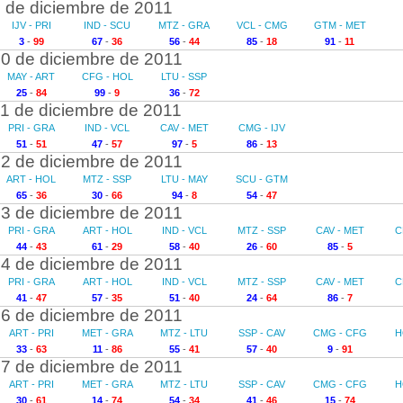
 de diciembre de 2011
IJV - PRI
IND - SCU
MTZ - GRA
VCL - CMG
GTM - MET
3
-
99
67
-
36
56
-
44
85
-
18
91
-
11
0 de diciembre de 2011
MAY - ART
CFG - HOL
LTU - SSP
25
-
84
99
-
9
36
-
72
1 de diciembre de 2011
PRI - GRA
IND - VCL
CAV - MET
CMG - IJV
51
-
51
47
-
57
97
-
5
86
-
13
2 de diciembre de 2011
ART - HOL
MTZ - SSP
LTU - MAY
SCU - GTM
65
-
36
30
-
66
94
-
8
54
-
47
3 de diciembre de 2011
PRI - GRA
ART - HOL
IND - VCL
MTZ - SSP
CAV - MET
C
44
-
43
61
-
29
58
-
40
26
-
60
85
-
5
4 de diciembre de 2011
PRI - GRA
ART - HOL
IND - VCL
MTZ - SSP
CAV - MET
C
41
-
47
57
-
35
51
-
40
24
-
64
86
-
7
6 de diciembre de 2011
ART - PRI
MET - GRA
MTZ - LTU
SSP - CAV
CMG - CFG
H
33
-
63
11
-
86
55
-
41
57
-
40
9
-
91
7 de diciembre de 2011
ART - PRI
MET - GRA
MTZ - LTU
SSP - CAV
CMG - CFG
H
30
-
61
14
-
74
54
-
34
41
-
46
15
-
74