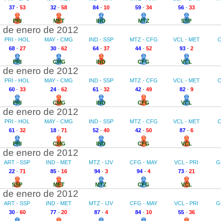
37
-
53
32
-
58
84
-
10
59
-
34
56
-
33
PRI
MET
IND
MTZ
SSP
 de enero de 2012
PRI - HOL
MAY - CMG
IND - SSP
MTZ - CFG
VCL - MET
C
68
-
27
30
-
62
64
-
37
44
-
52
93
-
2
PRI
CMG
IND
CFG
VCL
 de enero de 2012
PRI - HOL
MAY - CMG
IND - SSP
MTZ - CFG
VCL - MET
C
60
-
33
24
-
62
61
-
32
42
-
49
82
-
9
PRI
CMG
IND
CFG
VCL
 de enero de 2012
PRI - HOL
MAY - CMG
IND - SSP
MTZ - CFG
VCL - MET
C
61
-
32
18
-
71
52
-
40
42
-
50
87
-
6
PRI
CMG
IND
CFG
VCL
 de enero de 2012
ART - SSP
IND - MET
MTZ - IJV
CFG - MAY
VCL - PRI
G
22
-
71
85
-
16
94
-
3
94
-
4
73
-
21
SSP
MET
MTZ
CFG
VCL
 de enero de 2012
ART - SSP
IND - MET
MTZ - IJV
CFG - MAY
VCL - PRI
G
30
-
60
77
-
20
87
-
4
84
-
10
55
-
36