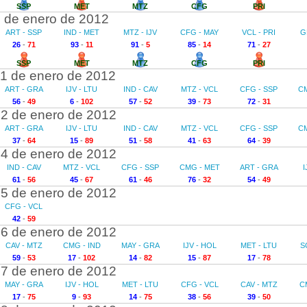
SSP
MET
MTZ
CFG
PRI
 de enero de 2012
ART - SSP
IND - MET
MTZ - IJV
CFG - MAY
VCL - PRI
G
26
-
71
93
-
11
91
-
5
85
-
14
71
-
27
SSP
MET
MTZ
CFG
PRI
1 de enero de 2012
ART - GRA
IJV - LTU
IND - CAV
MTZ - VCL
CFG - SSP
C
56
-
49
6
-
102
57
-
52
39
-
73
72
-
31
2 de enero de 2012
ART - GRA
IJV - LTU
IND - CAV
MTZ - VCL
CFG - SSP
C
37
-
64
15
-
89
51
-
58
41
-
63
64
-
39
4 de enero de 2012
IND - CAV
MTZ - VCL
CFG - SSP
CMG - MET
ART - GRA
I
61
-
56
45
-
67
61
-
46
76
-
32
54
-
49
5 de enero de 2012
CFG - VCL
42
-
59
6 de enero de 2012
CAV - MTZ
CMG - IND
MAY - GRA
IJV - HOL
MET - LTU
S
59
-
53
17
-
102
14
-
82
15
-
87
17
-
78
7 de enero de 2012
MAY - GRA
IJV - HOL
MET - LTU
CFG - VCL
CAV - MTZ
C
17
-
75
9
-
93
14
-
75
38
-
56
39
-
50