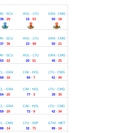
AV - SCU
HOL - LTU
GRA - CMG
38
-
29
15
-
53
50
-
18
CAV
LTU
GRA
AV - SCU
HOL - LTU
GRA - CMG
37
-
36
23
-
49
50
-
21
AV - SCU
HOL - LTU
GRA - CMG
53
-
22
20
-
51
45
-
25
CL - GRA
CAV - HOL
LTU - CMG
68
-
16
84
-
7
41
-
40
CL - GRA
CAV - HOL
LTU - CMG
54
-
20
77
-
3
39
-
35
CL - GRA
CAV - HOL
LTU - CMG
59
-
20
72
-
9
42
-
34
CL - CMG
LTU - SSP
GTM - MET
88
-
14
32
-
71
89
-
14