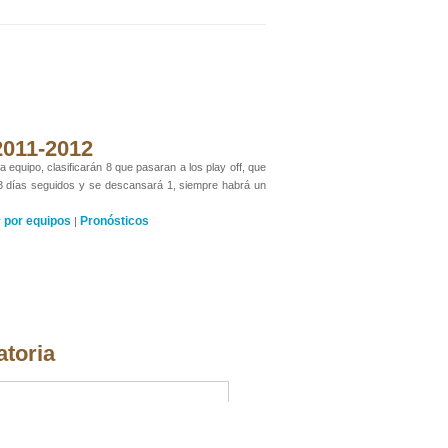
 2011-2012
 equipo, clasificarán 8 que pasaran a los play off, que
 3 días seguidos y se descansará 1, siempre habrá un
por equipos
Pronósticos
y
|
atoria