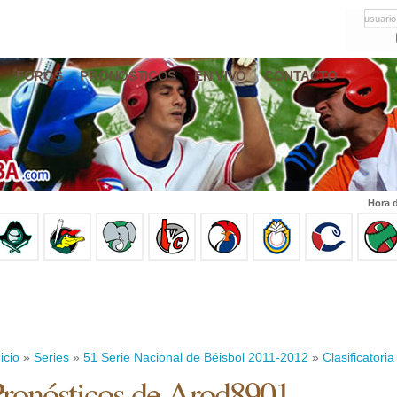
usuario
FOROS
PRONÓSTICOS
EN VIVO
CONTACTO
Hora d
icio
»
Series
»
51 Serie Nacional de Béisbol 2011-2012
»
Clasificatoria
ronósticos de Arod8901