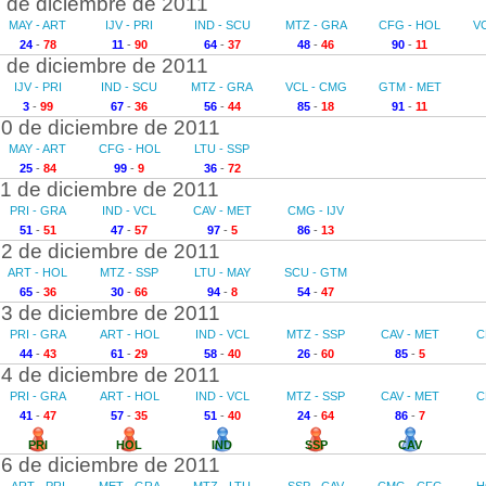
 de diciembre de 2011
MAY - ART
IJV - PRI
IND - SCU
MTZ - GRA
CFG - HOL
V
24
-
78
11
-
90
64
-
37
48
-
46
90
-
11
 de diciembre de 2011
IJV - PRI
IND - SCU
MTZ - GRA
VCL - CMG
GTM - MET
3
-
99
67
-
36
56
-
44
85
-
18
91
-
11
0 de diciembre de 2011
MAY - ART
CFG - HOL
LTU - SSP
25
-
84
99
-
9
36
-
72
1 de diciembre de 2011
PRI - GRA
IND - VCL
CAV - MET
CMG - IJV
51
-
51
47
-
57
97
-
5
86
-
13
2 de diciembre de 2011
ART - HOL
MTZ - SSP
LTU - MAY
SCU - GTM
65
-
36
30
-
66
94
-
8
54
-
47
3 de diciembre de 2011
PRI - GRA
ART - HOL
IND - VCL
MTZ - SSP
CAV - MET
C
44
-
43
61
-
29
58
-
40
26
-
60
85
-
5
4 de diciembre de 2011
PRI - GRA
ART - HOL
IND - VCL
MTZ - SSP
CAV - MET
C
41
-
47
57
-
35
51
-
40
24
-
64
86
-
7
PRI
HOL
IND
SSP
CAV
6 de diciembre de 2011