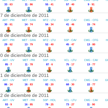
ART - PRI
MET - GRA
MTZ - LTU
SSP - CAV
CMG - CFG
H
33
-
63
11
-
86
55
-
41
57
-
40
9
-
91
PRI
GRA
LTU
CAV
CFG
7 de diciembre de 2011
ART - PRI
MET - GRA
MTZ - LTU
SSP - CAV
CMG - CFG
H
30
-
61
14
-
74
54
-
34
41
-
46
15
-
74
PRI
GRA
LTU
CAV
CFG
8 de diciembre de 2011
ART - PRI
MET - GRA
MTZ - LTU
SSP - CAV
CMG - CFG
H
29
-
62
13
-
79
52
-
40
45
-
47
13
-
80
PRI
GRA
LTU
CAV
CFG
0 de diciembre de 2011
ART - IJV
MET - PRI
SSP - HOL
VCL - LTU
CMG - CAV
G
85
-
7
11
-
78
87
-
6
75
-
17
13
-
77
ART
PRI
SSP
VCL
CAV
1 de diciembre de 2011
ART - IJV
MET - PRI
SSP - HOL
VCL - LTU
CMG - CAV
G
86
-
14
16
-
83
82
-
20
68
-
30
22
-
77
ART
PRI
SSP
VCL
CAV
2 de diciembre de 2011
ART - IJV
MET - PRI
SSP - HOL
VCL - LTU
CMG - CAV
G
93
-
9
16
-
85
79
-
25
73
-
27
11
-
90