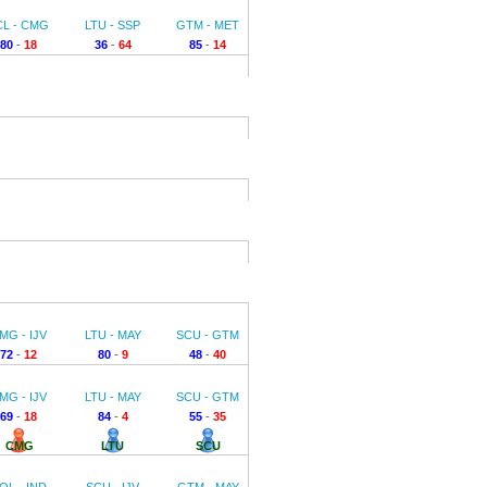
CL - CMG
LTU - SSP
GTM - MET
80
-
18
36
-
64
85
-
14
MG - IJV
LTU - MAY
SCU - GTM
72
-
12
80
-
9
48
-
40
MG - IJV
LTU - MAY
SCU - GTM
69
-
18
84
-
4
55
-
35
CMG
LTU
SCU