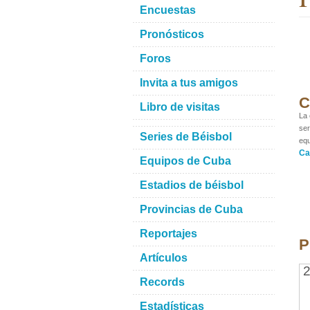
Encuestas
Pronósticos
Foros
Invita a tus amigos
C
Libro de visitas
La 
ser
Series de Béisbol
equ
Ca
Equipos de Cuba
Estadios de béisbol
Provincias de Cuba
Reportajes
P
Artículos
2
Records
Estadísticas