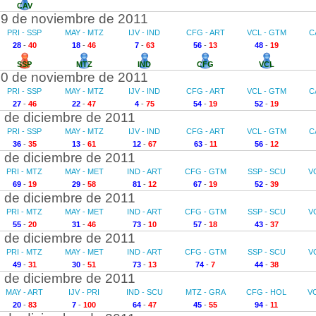
CAV
9 de noviembre de 2011
PRI - SSP
MAY - MTZ
IJV - IND
CFG - ART
VCL - GTM
C
28
-
40
18
-
46
7
-
63
56
-
13
48
-
19
SSP
MTZ
IND
CFG
VCL
0 de noviembre de 2011
PRI - SSP
MAY - MTZ
IJV - IND
CFG - ART
VCL - GTM
C
27
-
46
22
-
47
4
-
75
54
-
19
52
-
19
 de diciembre de 2011
PRI - SSP
MAY - MTZ
IJV - IND
CFG - ART
VCL - GTM
C
36
-
35
13
-
61
12
-
67
63
-
11
56
-
12
 de diciembre de 2011
PRI - MTZ
MAY - MET
IND - ART
CFG - GTM
SSP - SCU
V
69
-
19
29
-
58
81
-
12
67
-
19
52
-
39
 de diciembre de 2011
PRI - MTZ
MAY - MET
IND - ART
CFG - GTM
SSP - SCU
V
55
-
20
31
-
46
73
-
10
57
-
18
43
-
37
 de diciembre de 2011
PRI - MTZ
MAY - MET
IND - ART
CFG - GTM
SSP - SCU
V
49
-
31
30
-
51
73
-
13
74
-
7
44
-
38
 de diciembre de 2011
MAY - ART
IJV - PRI
IND - SCU
MTZ - GRA
CFG - HOL
V
20
-
83
7
-
100
64
-
47
45
-
55
94
-
11