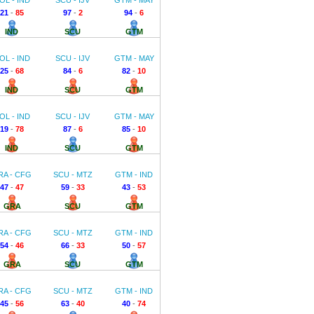
OL - IND
SCU - IJV
GTM - MAY
21
-
85
97
-
2
94
-
6
IND
SCU
GTM
OL - IND
SCU - IJV
GTM - MAY
25
-
68
84
-
6
82
-
10
IND
SCU
GTM
OL - IND
SCU - IJV
GTM - MAY
19
-
78
87
-
6
85
-
10
IND
SCU
GTM
RA - CFG
SCU - MTZ
GTM - IND
47
-
47
59
-
33
43
-
53
GRA
SCU
GTM
RA - CFG
SCU - MTZ
GTM - IND
54
-
46
66
-
33
50
-
57
GRA
SCU
GTM
RA - CFG
SCU - MTZ
GTM - IND
45
-
56
63
-
40
40
-
74