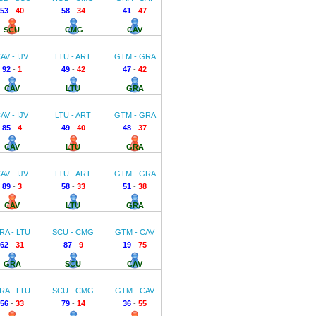
53
-
40
58
-
34
41
-
47
SCU
CMG
CAV
AV - IJV
LTU - ART
GTM - GRA
92
-
1
49
-
42
47
-
42
CAV
LTU
GRA
AV - IJV
LTU - ART
GTM - GRA
85
-
4
49
-
40
48
-
37
CAV
LTU
GRA
AV - IJV
LTU - ART
GTM - GRA
89
-
3
58
-
33
51
-
38
CAV
LTU
GRA
RA - LTU
SCU - CMG
GTM - CAV
62
-
31
87
-
9
19
-
75
GRA
SCU
CAV
RA - LTU
SCU - CMG
GTM - CAV
56
-
33
79
-
14
36
-
55