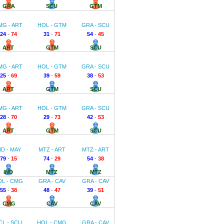
GRA
SCU
GTM
MG - ART
HOL - GTM
GRA - SCU
24
-
74
31
-
71
54
-
45
ART
GTM
SCU
MG - ART
HOL - GTM
GRA - SCU
25
-
69
39
-
59
38
-
53
ART
GTM
SCU
MG - ART
HOL - GTM
GRA - SCU
28
-
70
29
-
73
42
-
53
ART
GTM
SCU
ND - MAY
MTZ - ART
MTZ - ART
79
-
15
74
-
29
54
-
38
IND
MTZ
MTZ
OL - CMG
GRA - CAV
GRA - CAV
55
-
38
48
-
47
39
-
51
CMG
CAV
CAV
CL - SCU
HOL - CMG
GRA - CAV