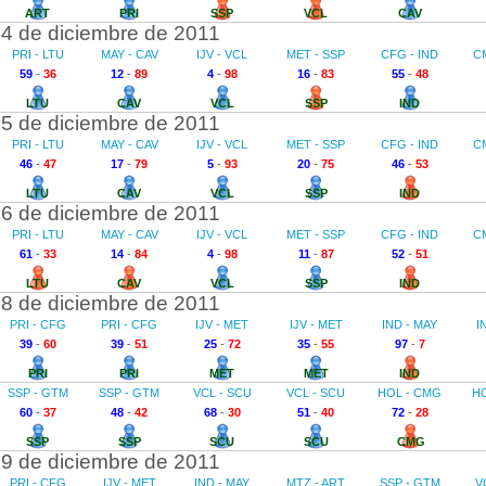
ART
PRI
SSP
VCL
CAV
4 de diciembre de 2011
PRI - LTU
MAY - CAV
IJV - VCL
MET - SSP
CFG - IND
C
59
-
36
12
-
89
4
-
98
16
-
83
55
-
48
LTU
CAV
VCL
SSP
IND
5 de diciembre de 2011
PRI - LTU
MAY - CAV
IJV - VCL
MET - SSP
CFG - IND
C
46
-
47
17
-
79
5
-
93
20
-
75
46
-
53
LTU
CAV
VCL
SSP
IND
6 de diciembre de 2011
PRI - LTU
MAY - CAV
IJV - VCL
MET - SSP
CFG - IND
C
61
-
33
14
-
84
4
-
98
11
-
87
52
-
51
LTU
CAV
VCL
SSP
IND
8 de diciembre de 2011
PRI - CFG
PRI - CFG
IJV - MET
IJV - MET
IND - MAY
I
39
-
60
39
-
51
25
-
72
35
-
55
97
-
7
PRI
PRI
MET
MET
IND
SSP - GTM
SSP - GTM
VCL - SCU
VCL - SCU
HOL - CMG
H
60
-
37
48
-
42
68
-
30
51
-
40
72
-
28
SSP
SSP
SCU
SCU
CMG
9 de diciembre de 2011
PRI - CFG
IJV - MET
IND - MAY
MTZ - ART
SSP - GTM
V