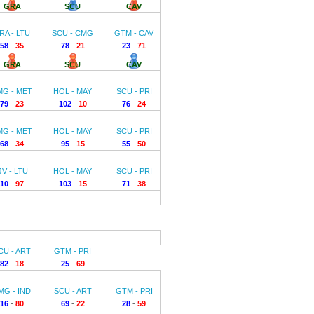
GRA
SCU
CAV
RA - LTU
SCU - CMG
GTM - CAV
58
-
35
78
-
21
23
-
71
GRA
SCU
CAV
MG - MET
HOL - MAY
SCU - PRI
79
-
23
102
-
10
76
-
24
MG - MET
HOL - MAY
SCU - PRI
68
-
34
95
-
15
55
-
50
JV - LTU
HOL - MAY
SCU - PRI
10
-
97
103
-
15
71
-
38
CU - ART
GTM - PRI
82
-
18
25
-
69
MG - IND
SCU - ART
GTM - PRI
16
-
80
69
-
22
28
-
59