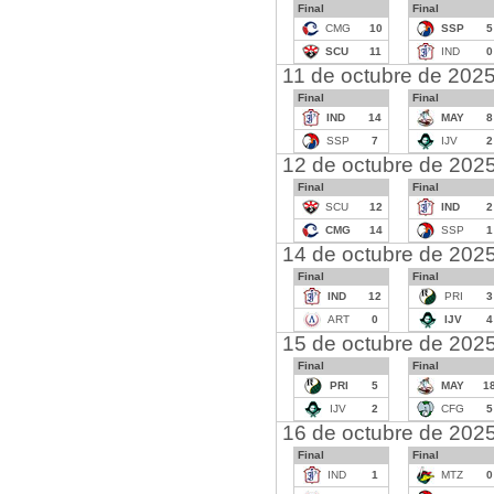
Final
Final
CMG
10
SSP
5
SCU
11
IND
0
11 de octubre de 202
Final
Final
IND
14
MAY
8
SSP
7
IJV
2
12 de octubre de 202
Final
Final
SCU
12
IND
2
CMG
14
SSP
1
14 de octubre de 202
Final
Final
IND
12
PRI
3
ART
0
IJV
4
15 de octubre de 202
Final
Final
PRI
5
MAY
1
IJV
2
CFG
5
16 de octubre de 202
Final
Final
IND
1
MTZ
0