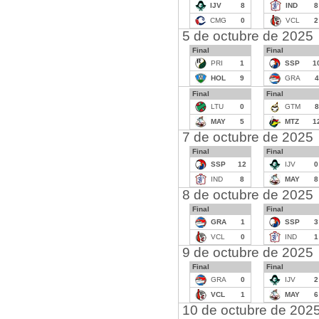
IJV
8
IND
8
CMG
0
VCL
2
5 de octubre de 2025
Final
Final
PRI
1
SSP
1
HOL
9
GRA
4
Final
Final
LTU
0
GTM
8
MAY
5
MTZ
1
7 de octubre de 2025
Final
Final
SSP
12
IJV
0
IND
8
MAY
8
8 de octubre de 2025
Final
Final
GRA
1
SSP
3
VCL
0
IND
1
9 de octubre de 2025
Final
Final
GRA
0
IJV
2
VCL
1
MAY
6
10 de octubre de 202