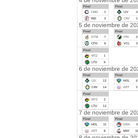
4 de noviembre de 20
Final
Final
CMG
1
IJV
4
IND
3
CAV
1
5 de noviembre de 20
Final
Final
GTM
7
PRI
2
CFG
8
VCL
3
Final
MTZ
1
LTU
6
6 de noviembre de 20
Final
Final
IJV
12
HOL
6
CAV
14
ART
3
Final
MTZ
2
LTU
12
7 de noviembre de 20
Final
Final
HOL
11
GRA
3
ART
8
MAY
1
8 de noviembre de 20