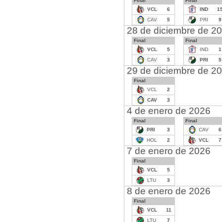
Final
Final
VCL
6
IND
1
CAV
5
PRI
9
28 de diciembre de 2
Final
Final
VCL
5
IND
1
CAV
3
PRI
5
29 de diciembre de 2
Final
VCL
2
CAV
3
4 de enero de 2026
Final
Final
PRI
3
CAV
6
HOL
2
VCL
7
7 de enero de 2026
Final
VCL
5
LTU
3
8 de enero de 2026
Final
VCL
11
LTU
7