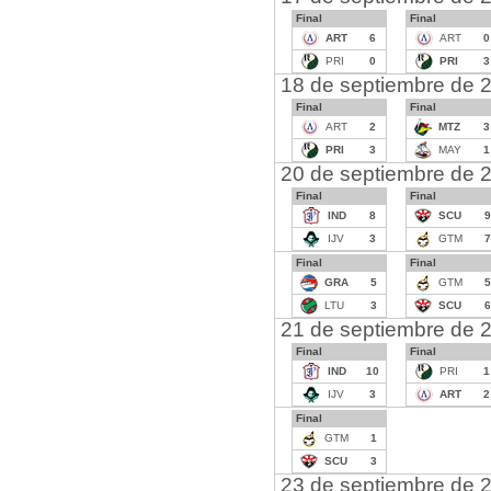
Final
Final
ART
6
ART
0
PRI
0
PRI
3
18 de septiembre de 
Final
Final
ART
2
MTZ
3
PRI
3
MAY
1
20 de septiembre de 
Final
Final
IND
8
SCU
9
IJV
3
GTM
7
Final
Final
GRA
5
GTM
5
LTU
3
SCU
6
21 de septiembre de 
Final
Final
IND
10
PRI
1
IJV
3
ART
2
Final
GTM
1
SCU
3
23 de septiembre de 