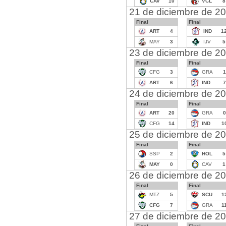
CAV
10
VCL
8
21 de diciembre de 2
Final
Final
ART
4
IND
1
MAY
3
IJV
5
23 de diciembre de 2
Final
Final
CFG
3
GRA
1
ART
6
IND
7
24 de diciembre de 2
Final
Final
ART
20
GRA
0
CFG
14
IND
1
25 de diciembre de 2
Final
Final
SSP
2
HOL
5
MAY
0
CAV
1
26 de diciembre de 2
Final
Final
MTZ
5
SCU
1
CFG
7
GRA
1
27 de diciembre de 2