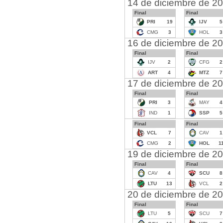
14 de diciembre de 2
Final
Final
PRI
19
IJV
5
CMG
3
HOL
3
16 de diciembre de 2
Final
Final
IJV
2
CFG
2
ART
4
MTZ
7
17 de diciembre de 2
Final
Final
PRI
3
MAY
4
IND
1
SSP
5
Final
Final
VCL
7
CAV
1
CMG
2
HOL
1
19 de diciembre de 2
Final
Final
CAV
4
SCU
8
LTU
13
VCL
2
20 de diciembre de 2
Final
Final
LTU
5
SCU
7