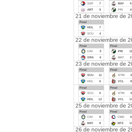
SSP
7
MAY
5
ART
9
PRI
4
21 de noviembre de 
Final
HOL
7
SCU
4
22 de noviembre de 
Final
Final
CAV
5
PRI
1
GRA
6
MAY
2
23 de noviembre de 
Final
Final
SCU
11
GTM
3
HOL
6
VCL
9
Final
Final
SCU
0
GTM
3
HOL
12
VCL
1
25 de noviembre de 
Final
Final
CAV
0
CMG
6
MAY
8
MTZ
1
26 de noviembre de 