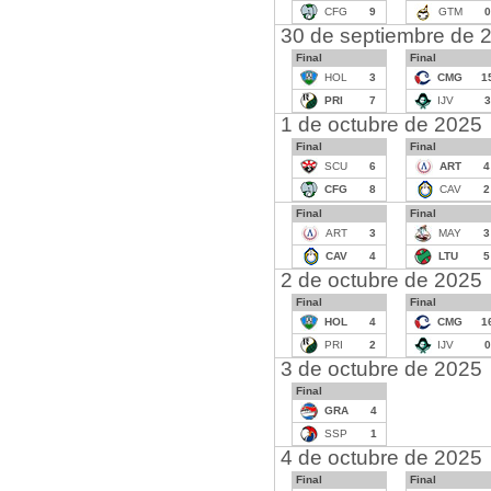
CFG
9
GTM
0
30 de septiembre de 
Final
Final
HOL
3
CMG
1
PRI
7
IJV
3
1 de octubre de 2025
Final
Final
SCU
6
ART
4
CFG
8
CAV
2
Final
Final
ART
3
MAY
3
CAV
4
LTU
5
2 de octubre de 2025
Final
Final
HOL
4
CMG
1
PRI
2
IJV
0
3 de octubre de 2025
Final
GRA
4
SSP
1
4 de octubre de 2025
Final
Final