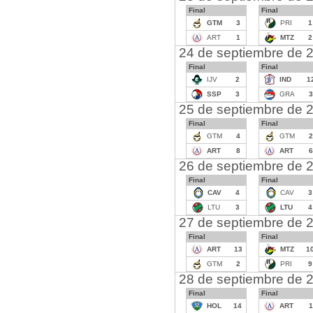
Final
Final
GTM
3
PRI
1
ART
1
MTZ
2
24 de septiembre de 
Final
Final
IJV
2
IND
1
SSP
3
GRA
3
25 de septiembre de 
Final
Final
GTM
4
GTM
2
ART
8
ART
6
26 de septiembre de 
Final
Final
CAV
4
CAV
3
LTU
3
LTU
4
27 de septiembre de 
Final
Final
ART
13
MTZ
1
GTM
2
PRI
9
28 de septiembre de 
Final
Final
HOL
14
ART
1