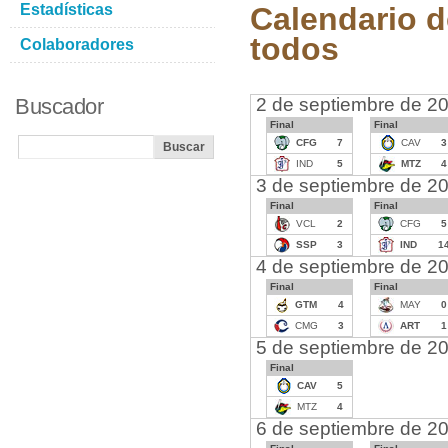
Estadísticas
Calendario d
todos
Colaboradores
Buscador
2 de septiembre de 2
Final
Final
CFG
7
CAV
3
IND
5
MTZ
4
3 de septiembre de 2
Final
Final
VCL
2
CFG
5
SSP
3
IND
1
4 de septiembre de 2
Final
Final
GTM
4
MAY
0
CMG
3
ART
1
5 de septiembre de 2
Final
CAV
5
MTZ
4
6 de septiembre de 2