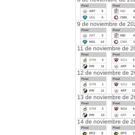
Final
Final
ART
9
IND
4
HOL
4
CMG
5
9 de noviembre de 20
Final
Final
ART
3
IND
6
HOL
10
CMG
1
11 de noviembre de 2
Final
Final
GTM
0
SCU
5
PRI
11
ART
6
12 de noviembre de 
Final
Final
GTM
1
SCU
1
PRI
11
ART
1
13 de noviembre de 
Final
Final
GTM
2
SCU
9
PRI
10
ART
4
14 de noviembre de 
Final
Final
MTZ
8
MTZ
2