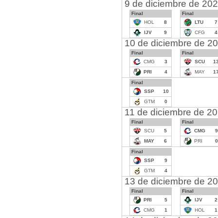
9 de diciembre de 20
Final
Final
HOL
8
LTU
7
IJV
9
CFG
4
10 de diciembre de 2
Final
Final
CMG
3
SCU
1
PRI
4
MAY
1
Final
SSP
10
GTM
0
11 de diciembre de 2
Final
Final
SCU
5
CMG
9
MAY
6
PRI
0
Final
SSP
9
GTM
4
13 de diciembre de 2
Final
Final
PRI
5
IJV
2
CMG
1
HOL
1