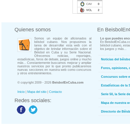
CAV
0
VCL
2
Quienes somos
En BeisbolE
Somos un equipo de aficionados al
Lo que puedes enco
béisbol cubano. Nos propusimos la
En BeisbolEnCuba.co
tarea de desarrollar esta web con el
béisbol cubano, estad
objetivo de brindar información sobre el
los juegos y más...
Béisbol en Cuba y su Serie Nacional.
Ofrecemos noticias, reportajes,
estadísticas, foros de debate, juegos online y mucho
Noticias del béisb
más... Constantemente buscamos mejorar y ampliar
nuestros servicios por lo que pronto publicaremos
Foros, opiniones, 
nuevas secciones en nuestra web como concursos
y otros entretenimientos.
Concursos sobre e
© copyright 2009 - 2026
BeisbolEnCuba.com
Estadísticas de la 
Inicio
|
Mapa del sitio
|
Contacto
Serie 50, la Serie d
Redes sociales:
Mapa de nuestra 
Directorio de Béi