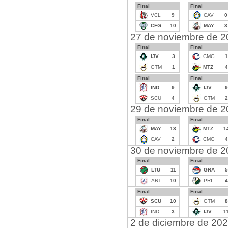
Final
Final
VCL
9
CAV
0
CFG
10
MAY
3
27 de noviembre de 
Final
Final
IJV
3
CMG
1
GTM
1
MTZ
4
Final
Final
IND
9
IJV
9
SCU
4
GTM
2
29 de noviembre de 
Final
Final
MAY
13
MTZ
1
CAV
2
CMG
4
30 de noviembre de 
Final
Final
LTU
11
GRA
5
ART
10
PRI
4
Final
Final
SCU
10
GTM
8
IND
3
IJV
1
2 de diciembre de 20