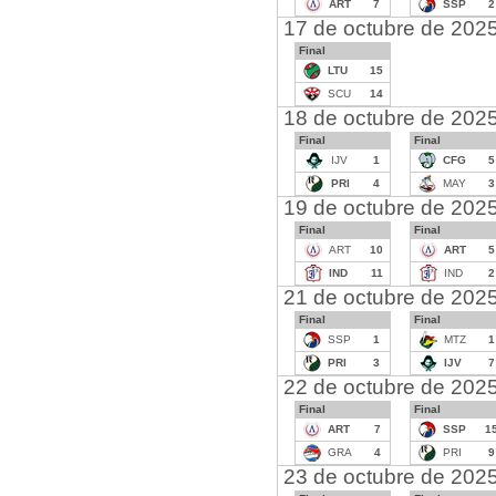
ART
7
SSP
2
17 de octubre de 202
Final
LTU
15
SCU
14
18 de octubre de 202
Final
Final
IJV
1
CFG
5
PRI
4
MAY
3
19 de octubre de 202
Final
Final
ART
10
ART
5
IND
11
IND
2
21 de octubre de 202
Final
Final
SSP
1
MTZ
1
PRI
3
IJV
7
22 de octubre de 202
Final
Final
ART
7
SSP
1
GRA
4
PRI
9
23 de octubre de 202