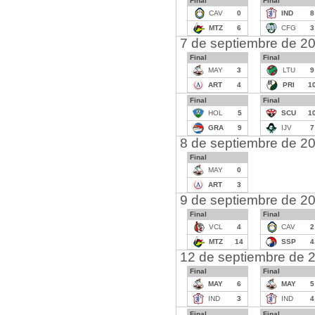
Final
Final
CAV
0
IND
8
MTZ
6
CFG
3
7 de septiembre de 2
Final
Final
MAY
3
LTU
9
ART
4
PRI
1
Final
Final
HOL
5
SCU
1
GRA
9
IJV
7
8 de septiembre de 2
Final
MAY
0
ART
3
9 de septiembre de 2
Final
Final
VCL
4
CAV
2
MTZ
14
SSP
4
12 de septiembre de 
Final
Final
MAY
6
MAY
5
IND
3
IND
4
Final
Final