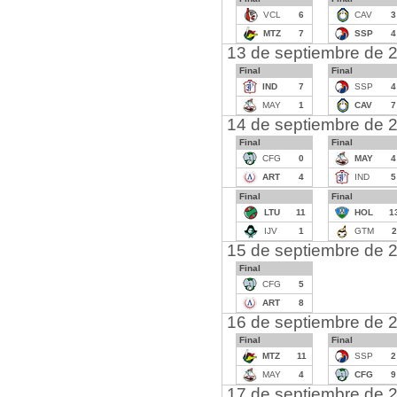
VCL
6
CAV
3
MTZ
7
SSP
4
13 de septiembre de 
Final
Final
IND
7
SSP
4
MAY
1
CAV
7
14 de septiembre de 
Final
Final
CFG
0
MAY
4
ART
4
IND
5
Final
Final
LTU
11
HOL
1
IJV
1
GTM
2
15 de septiembre de 
Final
CFG
5
ART
8
16 de septiembre de 
Final
Final
MTZ
11
SSP
2
MAY
4
CFG
9
17 de septiembre de 