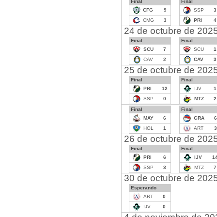
Final
Final
CFG
9
SSP
3
CMG
3
PRI
4
24 de octubre de 202
Final
Final
SCU
7
SCU
1
CAV
2
CAV
3
25 de octubre de 202
Final
Final
PRI
12
IJV
1
SSP
0
MTZ
2
Final
Final
MAY
6
GRA
6
HOL
1
ART
3
26 de octubre de 202
Final
Final
PRI
6
IJV
1
SSP
3
MTZ
7
30 de octubre de 202
Esperando
ART
0
IJV
0