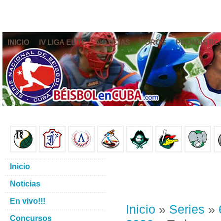
INICIO
IV LIGA ELITE
NOTICIAS
FOROS
PRONÓSTIC
Inicio
Noticias
En vivo!!!
Inicio
»
Series
»
Concursos