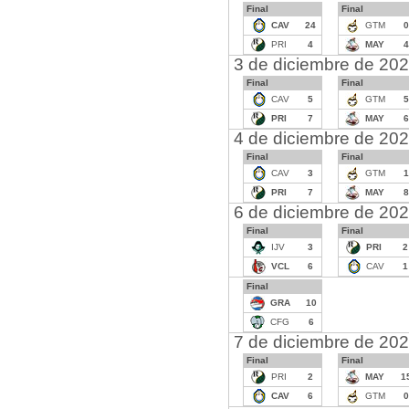
Final
Final
CAV
24
GTM
0
PRI
4
MAY
4
3 de diciembre de 20
Final
Final
CAV
5
GTM
5
PRI
7
MAY
6
4 de diciembre de 20
Final
Final
CAV
3
GTM
1
PRI
7
MAY
8
6 de diciembre de 20
Final
Final
IJV
3
PRI
2
VCL
6
CAV
1
Final
GRA
10
CFG
6
7 de diciembre de 20
Final
Final
PRI
2
MAY
1
CAV
6
GTM
0