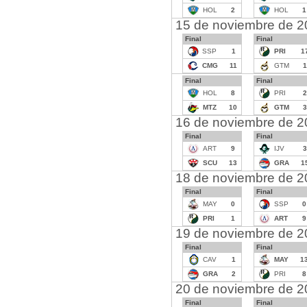
HOL
2
HOL
1
15 de noviembre de 
Final
Final
SSP
1
PRI
1
CMG
11
GTM
1
Final
Final
HOL
8
PRI
2
MTZ
10
GTM
3
16 de noviembre de 
Final
Final
ART
9
IJV
3
SCU
13
GRA
1
18 de noviembre de 
Final
Final
MAY
0
SSP
0
PRI
1
ART
9
19 de noviembre de 
Final
Final
CAV
1
MAY
1
GRA
2
PRI
8
20 de noviembre de 
Final
Final