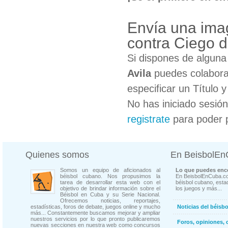
Envía una imag
contra Ciego d
Si dispones de algun
Avila
puedes colaborar
especificar un Título 
No has iniciado sesió
registrate
para poder 
Quienes somos
En BeisbolE
Somos un equipo de aficionados al
Lo que puedes enco
béisbol cubano. Nos propusimos la
En BeisbolEnCuba.co
tarea de desarrollar esta web con el
béisbol cubano, estad
objetivo de brindar información sobre el
los juegos y más...
Béisbol en Cuba y su Serie Nacional.
Ofrecemos noticias, reportajes,
estadísticas, foros de debate, juegos online y mucho
Noticias del béisb
más... Constantemente buscamos mejorar y ampliar
nuestros servicios por lo que pronto publicaremos
Foros, opiniones, 
nuevas secciones en nuestra web como concursos