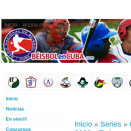
INICIO
IV LIGA ELITE
NOTICIAS
FOROS
PRONÓSTIC
Inicio
Noticias
En vivo!!!
Inicio
»
Series
»
Concursos