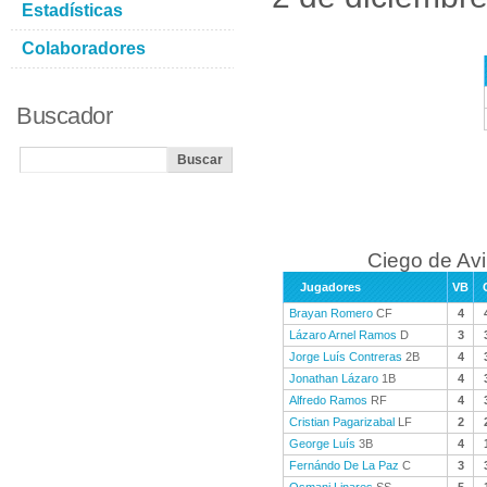
Estadísticas
Colaboradores
Buscador
Ciego de Avi
Jugadores
VB
Brayan Romero
CF
4
Lázaro Arnel Ramos
D
3
Jorge Luís Contreras
2B
4
Jonathan Lázaro
1B
4
Alfredo Ramos
RF
4
Cristian Pagarizabal
LF
2
George Luís
3B
4
Fernándo De La Paz
C
3