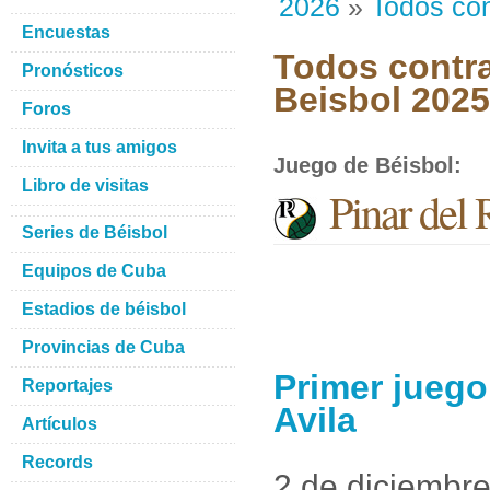
2026
»
Todos con
Encuestas
Todos contra
Pronósticos
Beisbol 202
Foros
Invita a tus amigos
Juego de Béisbol
:
Libro de visitas
Pinar del 
Series de Béisbol
Equipos de Cuba
Estadios de béisbol
Provincias de Cuba
Primer juego
Reportajes
Avila
Artículos
Records
2 de diciembr