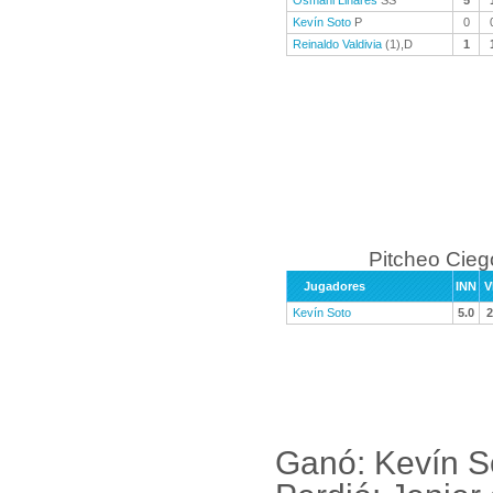
Osmani Linares
SS
5
Kevín Soto
P
0
Reinaldo Valdivia
(1),D
1
Pitcheo Cieg
Jugadores
INN
V
Kevín Soto
5.0
2
Ganó: Kevín S