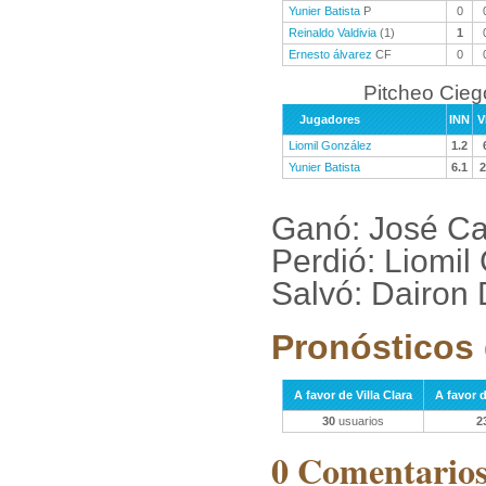
Yunier Batista
P
0
Reinaldo Valdivia
(1)
1
Ernesto álvarez
CF
0
Pitcheo Cieg
Jugadores
INN
V
Liomil González
1.2
Yunier Batista
6.1
2
Ganó: José Ca
Perdió: Liomil
Salvó: Dairon 
Pronósticos 
A favor de Villa Clara
A favor 
30
usuarios
2
0 Comentarios 