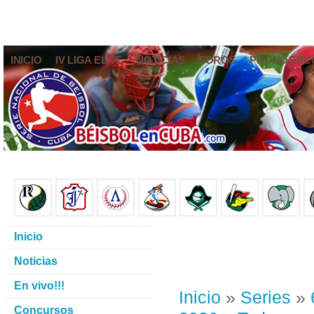
INICIO
IV LIGA ELITE
NOTICIAS
FOROS
PRONÓSTIC
Inicio
Noticias
En vivo!!!
Inicio
»
Series
»
Concursos