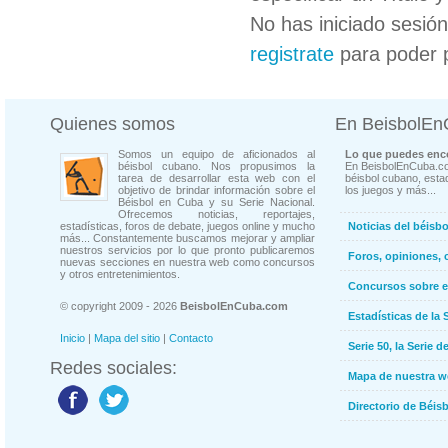
No has iniciado sesió
registrate
para poder 
Quienes somos
En BeisbolE
Somos un equipo de aficionados al
Lo que puedes enco
béisbol cubano. Nos propusimos la
En BeisbolEnCuba.co
tarea de desarrollar esta web con el
béisbol cubano, estad
objetivo de brindar información sobre el
los juegos y más...
Béisbol en Cuba y su Serie Nacional.
Ofrecemos noticias, reportajes,
estadísticas, foros de debate, juegos online y mucho
Noticias del béisb
más... Constantemente buscamos mejorar y ampliar
nuestros servicios por lo que pronto publicaremos
Foros, opiniones, 
nuevas secciones en nuestra web como concursos
y otros entretenimientos.
Concursos sobre e
© copyright 2009 - 2026
BeisbolEnCuba.com
Estadísticas de la 
Inicio
|
Mapa del sitio
|
Contacto
Serie 50, la Serie d
Redes sociales:
Mapa de nuestra 
Directorio de Béi