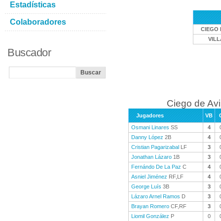
Estadísticas
Colaboradores
CIEGO 
VIL
Buscador
Ciego de Avi
Jugadores
VB
Osmani Linares
SS
4
Danny López
2B
4
Cristian Pagarizabal
LF
3
Jonathan Lázaro
1B
3
Fernándo De La Paz
C
4
Asniel Jiménez
RF,LF
4
George Luís
3B
3
Lázaro Arnel Ramos
D
3
Brayan Romero
CF,RF
3
Liomil González
P
0