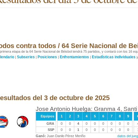
odos contra todos / 64 Serie Nacional de Be
primera etapa de la 64 Serie Nacional de Béisbol tendrá 75 partidos, y contará con los 16 equ
lendario
Subseries
Posiciones
Enfrentamientos
Estadísticas individuales
|
|
|
|
esultados del 3 de octubre de 2025
Jose Antonio Huelga: Granma 4, Santi 
Equipos
1
2
3
4
5
6
7
8
9
GRA
0
0
4
0
0
0
0
0
0
SSP
0
0
1
0
0
0
0
0
0
Ganó:
Juan Danilo Pérez Meriño
datos del ju