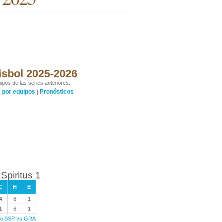
isbol 2025-2026
ipos de las series anteriores.
por equipos
Pronósticos
y
|
Spiritus 1
C
H
E
4
6
1
1
6
1
ego SSP vs GRA