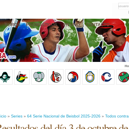
usuario
FOROS
PRONÓSTICOS
EN VIVO
CONTACTO
Ho
icio
»
Series
»
64 Serie Nacional de Beisbol 2025-2026
»
Todos contra
esultados del día 3 de octubre d