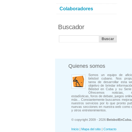
Colaboradores
Buscador
Quienes somos
Somos un equipo de afici
béisbol cubano. Nos prop
tarea de desarrollar esta w
objetivo de brindar informació
Béisbol en Cuba y su Serie 
Ofrecemos noticias, rep
estadísticas, foros de debate, juegos onli
más... Constantemente buscamos mejorar
nuestros servicios por lo que pronto pu
nuevas secciones en nuestra web como 
y otros entretenimientos.
© copyright 2009 - 2026
BeisbolEnCuba
Inicio
|
Mapa del sitio
|
Contacto