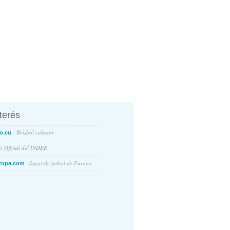
nterés
- Béisbol cubano
o.cu
io Oficial del INDER
- Ligas de futbol de Europa
ropa.com