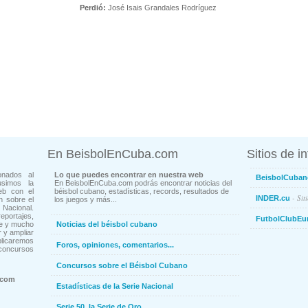
Perdió:
José Isais Grandales Rodríguez
En BeisbolEnCuba.com
Sitios de i
onados al
Lo que puedes encontrar en nuestra web
BeisbolCuban
usimos la
En BeisbolEnCuba.com podrás encontrar noticias del
eb con el
béisbol cubano, estadísticas, records, resultados de
- Sit
INDER.cu
n sobre el
los juegos y más...
Nacional.
ortajes,
FutbolClubEu
ne y mucho
Noticias del béisbol cubano
 y ampliar
blicaremos
Foros, opiniones, comentarios...
concursos
Concursos sobre el Béisbol Cubano
.com
Estadísticas de la Serie Nacional
Serie 50, la Serie de Oro