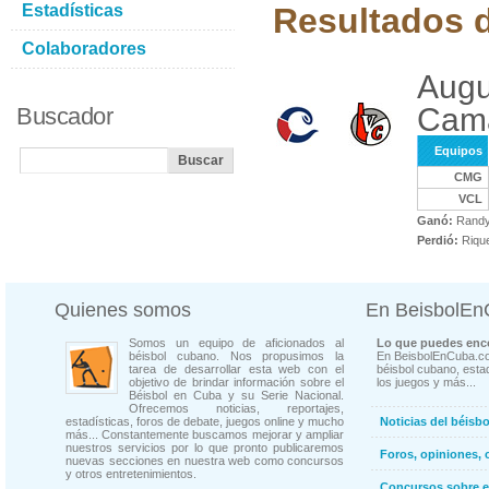
Estadísticas
Resultados d
Colaboradores
Augu
Cama
Buscador
Equipos
CMG
VCL
Ganó:
Randy
Perdió:
Rique
Quienes somos
En BeisbolE
Somos un equipo de aficionados al
Lo que puedes enco
béisbol cubano. Nos propusimos la
En BeisbolEnCuba.co
tarea de desarrollar esta web con el
béisbol cubano, estad
objetivo de brindar información sobre el
los juegos y más...
Béisbol en Cuba y su Serie Nacional.
Ofrecemos noticias, reportajes,
estadísticas, foros de debate, juegos online y mucho
Noticias del béisb
más... Constantemente buscamos mejorar y ampliar
nuestros servicios por lo que pronto publicaremos
Foros, opiniones, 
nuevas secciones en nuestra web como concursos
y otros entretenimientos.
Concursos sobre e