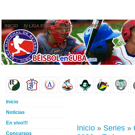
INICIO
IV LIGA ELITE
NOTICIAS
FOROS
PRONÓSTIC
Inicio
Noticias
En vivo!!!
Inicio
»
Series
»
Concursos