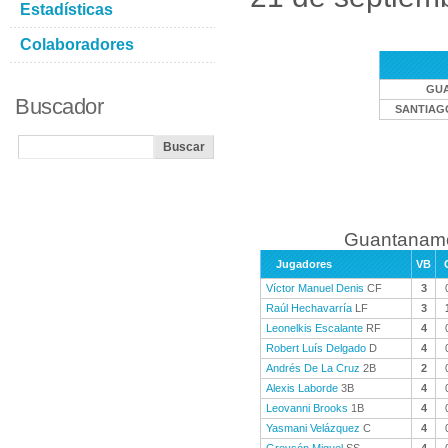
Estadísticas
Colaboradores
GU
Buscador
SANTIAG
Guantanamo
Jugadores
VB
Víctor Manuel Denis
CF
3
Raúl Hechavarría
LF
3
Leonelkis Escalante
RF
4
Robert Luís Delgado
D
4
Andrés De La Cruz
2B
2
Alexis Laborde
3B
4
Leovanni Brooks
1B
4
Yasmani Velázquez
C
4