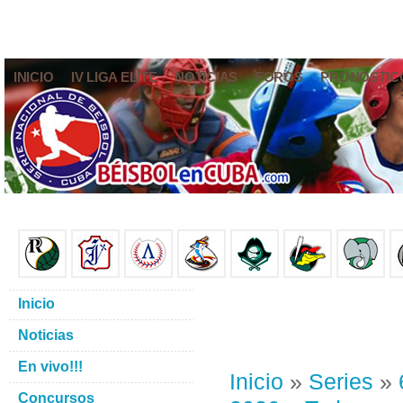
INICIO
IV LIGA ELITE
NOTICIAS
FOROS
PRONÓSTIC
Inicio
Noticias
En vivo!!!
Inicio
»
Series
»
Concursos