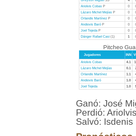
Greysón Miguel
SS
4
Ariolvis Cobas
P
0
Lázaro Michel Mejías
P
0
Orlandis Martínez
P
0
Andiovis Baró
P
0
Joel Tejeda
P
0
Dánger Rafael Casi
(1)
1
Pitcheo Gu
Jugadores
INN
V
Ariolvis Cobas
4.1
1
Lázaro Michel Mejías
0.1
Orlandis Martínez
1.1
Andiovis Baró
1.0
Joel Tejeda
1.0
Ganó: José Mi
Perdió: Ariolv
Salvó: Isdenis