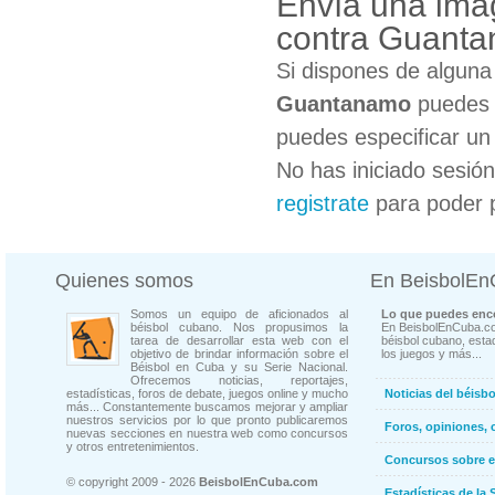
Envía una ima
contra Guant
Si dispones de algun
Guantanamo
puedes c
puedes especificar un 
No has iniciado sesió
registrate
para poder 
Quienes somos
En BeisbolE
Somos un equipo de aficionados al
Lo que puedes enco
béisbol cubano. Nos propusimos la
En BeisbolEnCuba.co
tarea de desarrollar esta web con el
béisbol cubano, estad
objetivo de brindar información sobre el
los juegos y más...
Béisbol en Cuba y su Serie Nacional.
Ofrecemos noticias, reportajes,
estadísticas, foros de debate, juegos online y mucho
Noticias del béisb
más... Constantemente buscamos mejorar y ampliar
nuestros servicios por lo que pronto publicaremos
Foros, opiniones, 
nuevas secciones en nuestra web como concursos
y otros entretenimientos.
Concursos sobre e
© copyright 2009 - 2026
BeisbolEnCuba.com
Estadísticas de la 