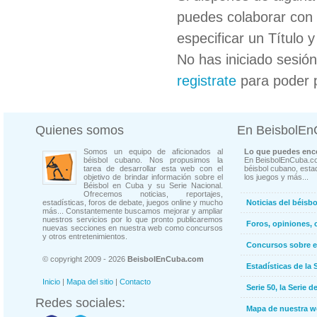
puedes colaborar con 
especificar un Título 
No has iniciado sesió
registrate
para poder 
Quienes somos
En BeisbolE
Somos un equipo de aficionados al
Lo que puedes enco
béisbol cubano. Nos propusimos la
En BeisbolEnCuba.co
tarea de desarrollar esta web con el
béisbol cubano, estad
objetivo de brindar información sobre el
los juegos y más...
Béisbol en Cuba y su Serie Nacional.
Ofrecemos noticias, reportajes,
estadísticas, foros de debate, juegos online y mucho
Noticias del béisb
más... Constantemente buscamos mejorar y ampliar
nuestros servicios por lo que pronto publicaremos
Foros, opiniones, 
nuevas secciones en nuestra web como concursos
y otros entretenimientos.
Concursos sobre e
© copyright 2009 - 2026
BeisbolEnCuba.com
Estadísticas de la 
Inicio
|
Mapa del sitio
|
Contacto
Serie 50, la Serie d
Redes sociales:
Mapa de nuestra 