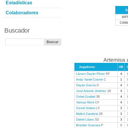
Estadísticas
E
Colaboradores
ART
CAM
Buscador
Artemisa 
Jugadores
VB
Lázaro Dayán Pérez
RF
4
Andy Yaniel Cosme
C
1
Dayán García
D
4
José Antonio Jiménez
1B
4
Osbel Grabiel
3B
4
Yansue Moré
CF
4
Osmel Solano
LF
3
Maikol Zanabria
2B
3
Dainel López
SS
3
Brander Guevara
P
0