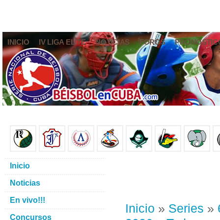
INICIO
IV LIGA ELITE
NOTICIAS
FOROS
PRONÓSTIC
Inicio
Noticias
En vivo!!!
Inicio
»
Series
»
Concursos