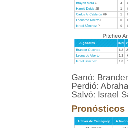
Brayan Mera
C
3
Harold Deivis
2B
1
Carlos A. Calderón
RF
1
Leonardo Alberto
P
0
Israel Sánchez
P
0
Pitcheo A
Jugadores
INN
V
Brander Guevara
6.2
2
Leonardo Alberto
1.1
Israel Sánchez
1.0
Ganó: Brander
Perdió: Abrah
Salvó: Israel 
Pronósticos 
A favor de Camaguey
A favor