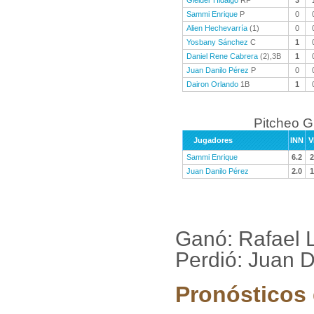
Gleider Hidalgo
RF
3
Sammi Enrique
P
0
Alien Hechevarría
(1)
0
Yosbany Sánchez
C
1
Daniel Rene Cabrera
(2),3B
1
Juan Danilo Pérez
P
0
Dairon Orlando
1B
1
Pitcheo 
Jugadores
INN
V
Sammi Enrique
6.2
2
Juan Danilo Pérez
2.0
1
Ganó: Rafael L
Perdió: Juan 
Pronósticos 