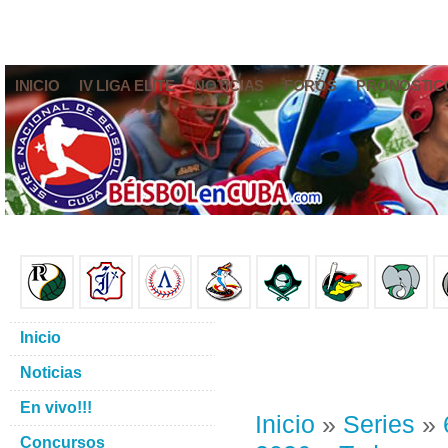
INICIO
IV LIGA ELITE
NOTICIAS
FOROS
PRONÓSTIC
Inicio
Noticias
En vivo!!!
Inicio
»
Series
»
Concursos