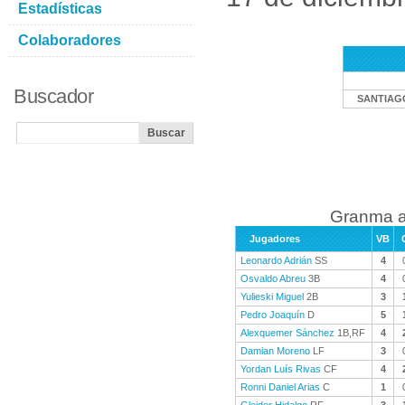
Estadísticas
Colaboradores
Buscador
SANTIAG
Granma a
Jugadores
VB
Leonardo Adrián
SS
4
Osvaldo Abreu
3B
4
Yulieski Miguel
2B
3
Pedro Joaquín
D
5
Alexquemer Sánchez
1B,RF
4
Damian Moreno
LF
3
Yordan Luís Rivas
CF
4
Ronni Daniel Arias
C
1