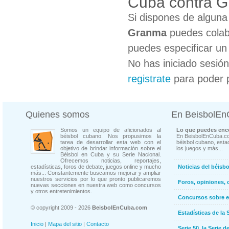
Cuba contra 
Si dispones de algun
Granma
puedes colabo
puedes especificar un 
No has iniciado sesió
registrate
para poder 
Quienes somos
En BeisbolE
Somos un equipo de aficionados al
Lo que puedes enco
béisbol cubano. Nos propusimos la
En BeisbolEnCuba.co
tarea de desarrollar esta web con el
béisbol cubano, estad
objetivo de brindar información sobre el
los juegos y más...
Béisbol en Cuba y su Serie Nacional.
Ofrecemos noticias, reportajes,
estadísticas, foros de debate, juegos online y mucho
Noticias del béisb
más... Constantemente buscamos mejorar y ampliar
nuestros servicios por lo que pronto publicaremos
Foros, opiniones, 
nuevas secciones en nuestra web como concursos
y otros entretenimientos.
Concursos sobre e
© copyright 2009 - 2026
BeisbolEnCuba.com
Estadísticas de la 
Inicio
|
Mapa del sitio
|
Contacto
Serie 50, la Serie d