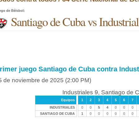
ego de Béisbol
:
Santiago de Cuba vs Industrial
rimer juego Santiago de Cuba contra Indust
5 de noviembre de 2025
(2:00 PM)
Industriales 9, Santiago de 
Equipos
1
2
3
4
5
6
7
INDUSTRIALES
0
0
5
4
0
0
0
SANTIAGO DE CUBA
1
0
0
0
0
0
0