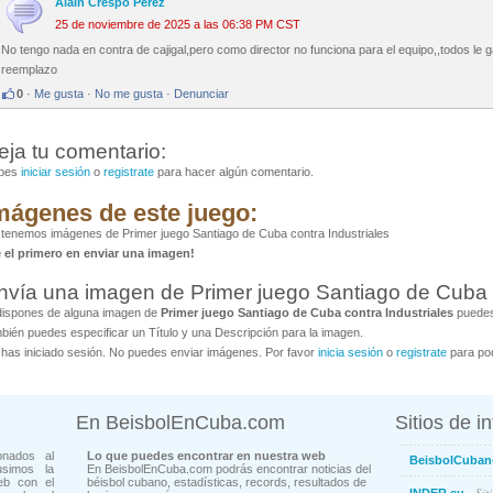
Alain Crespo Perez
25 de noviembre de 2025 a las 06:38 PM CST
No tengo nada en contra de cajigal,pero como director no funciona para el equipo,,todos le 
reemplazo
0
·
Me gusta
·
No me gusta
·
Denunciar
eja tu comentario:
bes
iniciar sesión
o
registrate
para hacer algún comentario.
mágenes de este juego:
tenemos imágenes de Primer juego Santiago de Cuba contra Industriales
é el primero en enviar una imagen!
nvía una imagen de Primer juego Santiago de Cuba c
dispones de alguna imagen de
Primer juego Santiago de Cuba contra Industriales
puedes 
bién puedes especificar un Título y una Descripción para la imagen.
has iniciado sesión. No puedes enviar imágenes. Por favor
inicia sesión
o
registrate
para pod
En BeisbolEnCuba.com
Sitios de i
onados al
Lo que puedes encontrar en nuestra web
BeisbolCuban
usimos la
En BeisbolEnCuba.com podrás encontrar noticias del
eb con el
béisbol cubano, estadísticas, records, resultados de
- Sit