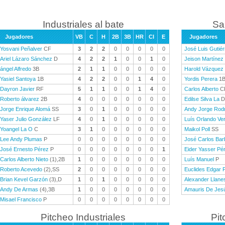
Industriales al bate
Sa
Jugadores
VB
C
H
2B
3B
HR
CI
E
Jugadores
Yosvani Peñalver
CF
3
2
2
0
0
0
0
0
José Luis Gutiér
Ariel Lázaro Sánchez
D
4
2
2
1
0
0
1
0
Jeison Martínez
ángel Alfredo
3B
2
1
1
0
0
0
0
0
Harold Vázquez
Yasiel Santoya
1B
4
2
2
0
0
1
4
0
Yordis Perera
1
Dayron Javier
RF
5
1
1
0
0
1
4
0
Carlos Alberto
C
Roberto álvarez
2B
4
0
0
0
0
0
0
0
Edilse Silva La
D
Jorge Enrique Alomá
SS
3
0
1
0
0
0
0
0
Andy Jorge Rod
Yaser Julio González
LF
4
0
1
0
0
0
0
0
Luís Orlando Ve
Yoangel La O
C
3
1
0
0
0
0
0
0
Maikol Poll
SS
Lee Andy Plumas
P
0
0
0
0
0
0
0
0
José Carlos Ba
José Ernesto Pérez
P
0
0
0
0
0
0
0
1
Eider Yasser Pé
Carlos Alberto Nieto
(1),2B
1
0
0
0
0
0
0
0
Luís Manuel
P
Roberto Acevedo
(2),SS
2
0
0
0
0
0
0
0
Euclides Edgar 
Brian Kevel Garzón
(3),D
1
0
1
0
0
0
0
0
Alexander Llane
Andy De Armas
(4),3B
1
0
0
0
0
0
0
0
Amauris De Jes
Misael Francisco
P
0
0
0
0
0
0
0
0
Pitcheo Industriales
Pit