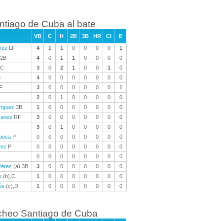
ntiago de Cuba al bate
VB
C
H
2B
3B
HR
CI
E
rez
LF
4
1
1
0
0
0
0
1
2B
4
0
1
1
0
0
0
0
C
3
0
2
1
0
0
1
0
B
4
0
0
0
0
0
0
0
F
3
0
0
0
0
0
0
1
2
0
1
0
0
0
0
0
ríguez
3B
1
0
0
0
0
0
0
0
ranes
RF
3
0
0
0
0
0
0
0
3
0
1
0
0
0
0
0
rbosa
P
0
0
0
0
0
0
0
0
rez
P
0
0
0
0
0
0
0
0
0
0
0
0
0
0
0
0
Pérez
(a),3B
3
0
0
0
0
0
0
0
s
(b),C
1
0
0
0
0
0
0
0
ús
(c),D
1
0
0
0
0
0
0
0
cheo Santiago de Cuba