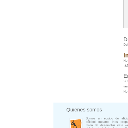
D
De
I
No 
¡S
E
Si 
tam
No 
Quienes somos
Somos un equipo de afici
béisbol cubano. Nos prop
tarea de desarrollar esta w