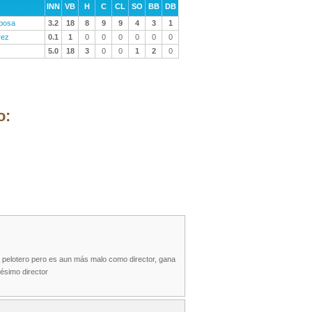
INN
VB
H
C
CL
SO
BB
DB
rbosa
3.2
18
8
9
9
4
3
1
rez
0.1
1
0
0
0
0
0
0
5.0
18
3
0
0
1
2
0
o:
o pelotero pero es aun más malo como director, gana
ésimo director