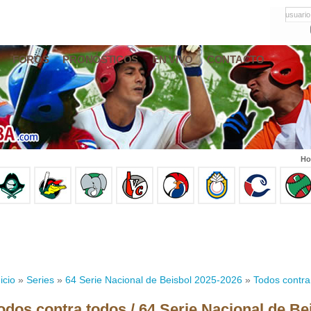
usuario
FOROS
PRONÓSTICOS
EN VIVO
CONTACTO
Ho
icio
»
Series
»
64 Serie Nacional de Beisbol 2025-2026
»
Todos contra
odos contra todos / 64 Serie Nacional de Be