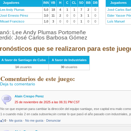
Jugadores
INN
VB
H
C
CL
SO
BB
DB
Jugadores
Lee Andy Plumas
5.0
18
4
1
1
7
2
0
José Carlos Ba
José Ernesto Pérez
3.0
11
2
0
0
3
1
0
Eider Yasser Pé
Misael Francisco
1.0
3
0
0
0
1
0
0
Luís Manuel
anó: Lee Andy Plumas Portomeñe
erdió: José Carlos Barbosa Gómez
ronósticos que se realizaron para este jueg
A favor de Santiago de Cuba
A favor de Industriales
14
usuarios
30
usuarios
 Comentarios de este juego:
Deja tu comentario
Alain Crespo Perez
25 de noviembre de 2025 a las 06:31 PM CST
No se que esperan para cambiar la dirección del equipo santiago, ese capital era malo com
1 o cuando más 2 en cada subseriw,sin contar lo que pasó el año pasado con industriales, p
0
·
Me gusta
·
No me gusta
·
Denunciar