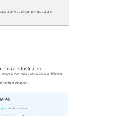
ganan la serie a santiago, hay que hacer un
ontra Industriales
colaborar con nuestra web al enviarla. Si deseas
er publicar imágenes.
nterés
- Béisbol cubano
o.cu
io Oficial del INDER