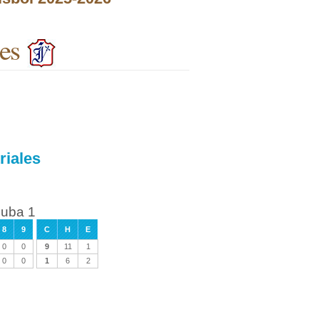
es
riales
Cuba 1
8
9
C
H
E
0
0
9
11
1
0
0
1
6
2