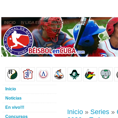
INICIO
IV LIGA ELITE
NOTICIAS
FOROS
PRONÓSTIC
Inicio
Noticias
En vivo!!!
Inicio
»
Series
»
Concursos