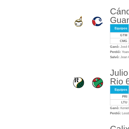
Cánd
Gua
Equipos
GTM
CMG
Ganó:
José 
Perdió:
Yoand
Salvó:
Jean 
Juli
Rio 
Equipos
PRI
LTU
Ganó:
Keniel
Perdió:
Leod
Cali