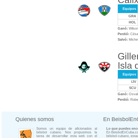
Equipos
GRA
HOL
Ganó:
Wilso
Perdió:
Césa
Salvó:
Michel
Gill
Isla
Equipos
IJV
SCU
Ganó:
Osvald
Perdió:
Rober
Quienes somos
En BeisbolE
Somos un equipo de aficionados al
Lo que puedes enco
béisbol cubano. Nos propusimos la
En BeisbolEnCuba.co
tarea de desarrollar esta web con el
béisbol cubano, estad