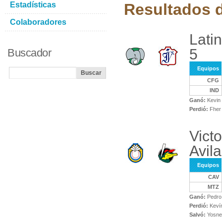
Estadísticas
Resultados d
Colaboradores
Lati
5
Buscador
Equipos
CFG
IND
Ganó:
Kevin
Perdió:
Fher 
Vict
Avila
Equipos
CAV
MTZ
Ganó:
Pedro
Perdió:
Kevín
Salvó:
Yosne