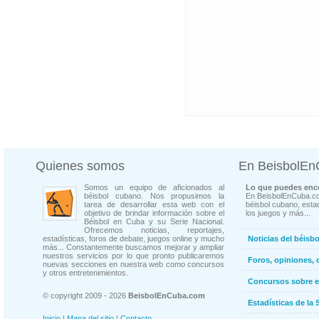
Quienes somos
En BeisbolE
Somos un equipo de aficionados al
Lo que puedes enco
béisbol cubano. Nos propusimos la
En BeisbolEnCuba.co
tarea de desarrollar esta web con el
béisbol cubano, estad
objetivo de brindar información sobre el
los juegos y más...
Béisbol en Cuba y su Serie Nacional.
Ofrecemos noticias, reportajes,
estadísticas, foros de debate, juegos online y mucho
Noticias del béisb
más... Constantemente buscamos mejorar y ampliar
nuestros servicios por lo que pronto publicaremos
Foros, opiniones, 
nuevas secciones en nuestra web como concursos
y otros entretenimientos.
Concursos sobre e
© copyright 2009 - 2026
BeisbolEnCuba.com
Estadísticas de la 
Inicio
|
Mapa del sitio
|
Contacto