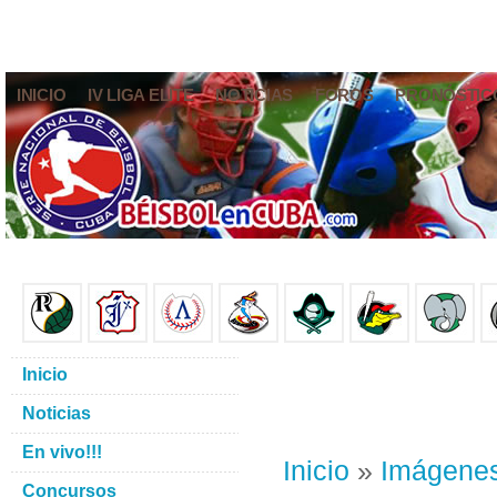
INICIO
IV LIGA ELITE
NOTICIAS
FOROS
PRONÓSTIC
Inicio
Noticias
En vivo!!!
Inicio
»
Imágene
Concursos