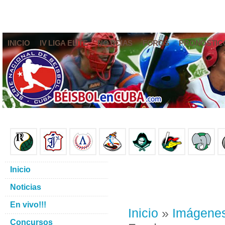
INICIO
IV LIGA ELITE
NOTICIAS
FOROS
PRONÓSTIC
Inicio
Noticias
En vivo!!!
Inicio
»
Imágene
Concursos