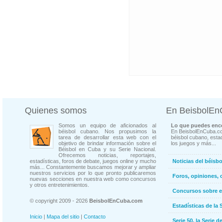
Quienes somos
En BeisbolE
Somos un equipo de aficionados al
Lo que puedes enco
béisbol cubano. Nos propusimos la
En BeisbolEnCuba.co
tarea de desarrollar esta web con el
béisbol cubano, estad
objetivo de brindar información sobre el
los juegos y más...
Béisbol en Cuba y su Serie Nacional.
Ofrecemos noticias, reportajes,
estadísticas, foros de debate, juegos online y mucho
Noticias del béisb
más... Constantemente buscamos mejorar y ampliar
nuestros servicios por lo que pronto publicaremos
Foros, opiniones, 
nuevas secciones en nuestra web como concursos
y otros entretenimientos.
Concursos sobre e
© copyright 2009 - 2026
BeisbolEnCuba.com
Estadísticas de la 
Inicio
|
Mapa del sitio
|
Contacto
Serie 50, la Serie d