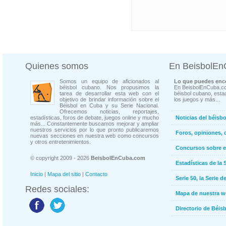
Quienes somos
En BeisbolE
Somos un equipo de aficionados al
Lo que puedes enco
béisbol cubano. Nos propusimos la
En BeisbolEnCuba.co
tarea de desarrollar esta web con el
béisbol cubano, estad
objetivo de brindar información sobre el
los juegos y más...
Béisbol en Cuba y su Serie Nacional.
Ofrecemos noticias, reportajes,
estadísticas, foros de debate, juegos online y mucho
Noticias del béisb
más... Constantemente buscamos mejorar y ampliar
nuestros servicios por lo que pronto publicaremos
Foros, opiniones, 
nuevas secciones en nuestra web como concursos
y otros entretenimientos.
Concursos sobre e
© copyright 2009 - 2026
BeisbolEnCuba.com
Estadísticas de la 
Inicio
|
Mapa del sitio
|
Contacto
Serie 50, la Serie d
Redes sociales:
Mapa de nuestra 
Directorio de Béi