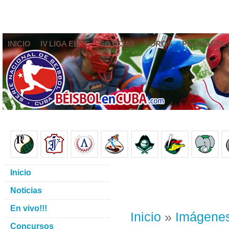
INICIO
IV LIGA ELITE
NOTICIAS
FOROS
PRONÓSTIC
Inicio
Noticias
En vivo!!!
Inicio
»
Imágene
Concursos