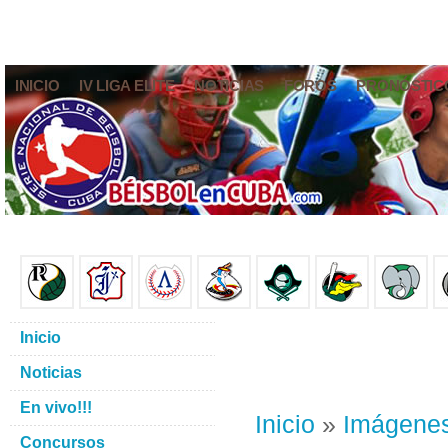
INICIO
IV LIGA ELITE
NOTICIAS
FOROS
PRONÓSTIC
Inicio
Noticias
En vivo!!!
Inicio
»
Imágene
Concursos