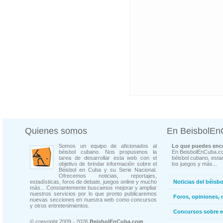
Quienes somos
En BeisbolE
Somos un equipo de aficionados al
Lo que puedes enco
béisbol cubano. Nos propusimos la
En BeisbolEnCuba.co
tarea de desarrollar esta web con el
béisbol cubano, estad
objetivo de brindar información sobre el
los juegos y más...
Béisbol en Cuba y su Serie Nacional.
Ofrecemos noticias, reportajes,
estadísticas, foros de debate, juegos online y mucho
Noticias del béisb
más... Constantemente buscamos mejorar y ampliar
nuestros servicios por lo que pronto publicaremos
Foros, opiniones, 
nuevas secciones en nuestra web como concursos
y otros entretenimientos.
Concursos sobre e
© copyright 2009 - 2026
BeisbolEnCuba.com