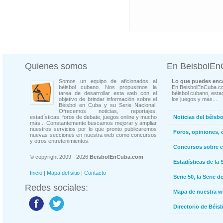
Quienes somos
En BeisbolE
Somos un equipo de aficionados al
Lo que puedes enco
béisbol cubano. Nos propusimos la
En BeisbolEnCuba.co
tarea de desarrollar esta web con el
béisbol cubano, estad
objetivo de brindar información sobre el
los juegos y más...
Béisbol en Cuba y su Serie Nacional.
Ofrecemos noticias, reportajes,
estadísticas, foros de debate, juegos online y mucho
Noticias del béisb
más... Constantemente buscamos mejorar y ampliar
nuestros servicios por lo que pronto publicaremos
Foros, opiniones, 
nuevas secciones en nuestra web como concursos
y otros entretenimientos.
Concursos sobre e
© copyright 2009 - 2026
BeisbolEnCuba.com
Estadísticas de la 
Inicio
|
Mapa del sitio
|
Contacto
Serie 50, la Serie d
Redes sociales:
Mapa de nuestra 
Directorio de Béi