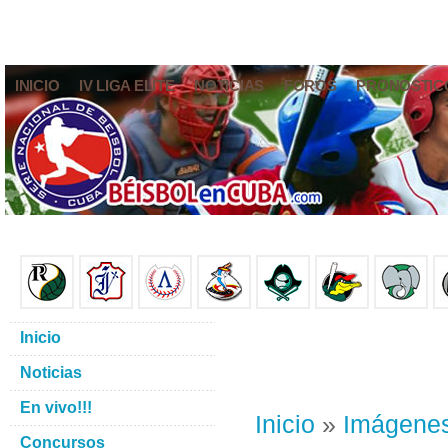
INICIO
IV LIGA ELITE
NOTICIAS
FOROS
PRONÓSTIC
Inicio
Noticias
En vivo!!!
Inicio
»
Imágene
Concursos