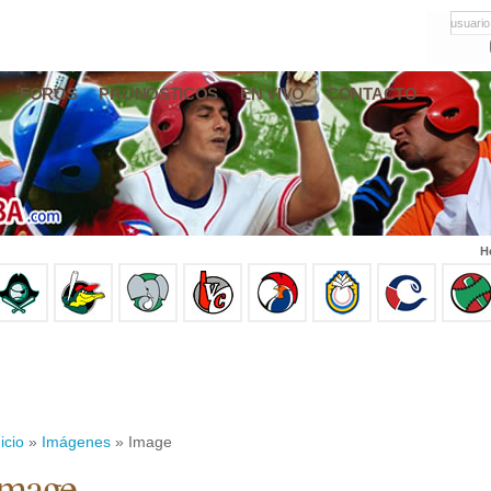
usuario
FOROS
PRONÓSTICOS
EN VIVO
CONTACTO
H
icio
»
Imágenes
» Image
Image