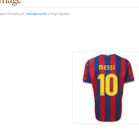
agen enviada por
camagueyano
(
Jorge Aguilar
)