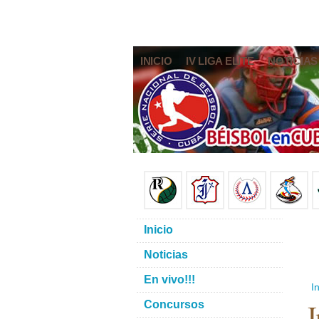
INICIO
IV LIGA ELITE
NOTICIAS
Inicio
Noticias
En vivo!!!
In
Concursos