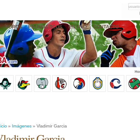
usuario
FOROS
PRONÓSTICOS
EN VIVO
CONTACTO
Hor
icio
»
Imágenes
» Vladimir Garcia
ladimir Garcia