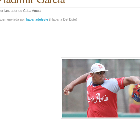
or lanzador de Cuba Actual
agen enviada por
habanadeleste
(
Habana Del Este
)