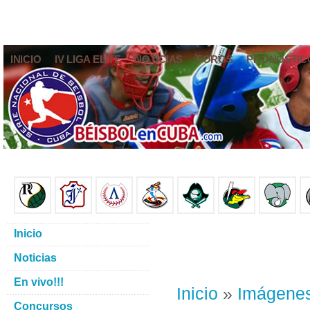
INICIO
IV LIGA ELITE
NOTICIAS
FOROS
PRONÓSTIC
Inicio
Noticias
En vivo!!!
Inicio
»
Imágene
Concursos