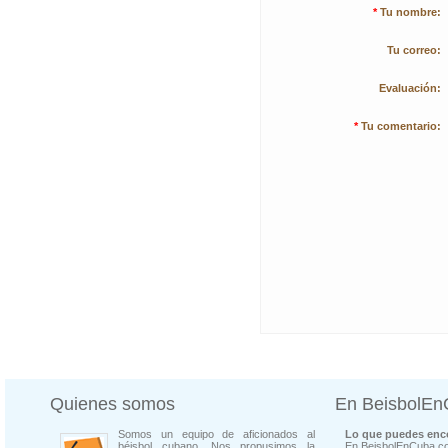
*
Tu nombre:
Tu correo:
Evaluación:
*
Tu comentario:
Quienes somos
En BeisbolE
Somos un equipo de aficionados al
Lo que puedes enco
béisbol cubano. Nos propusimos la
En BeisbolEnCuba.co