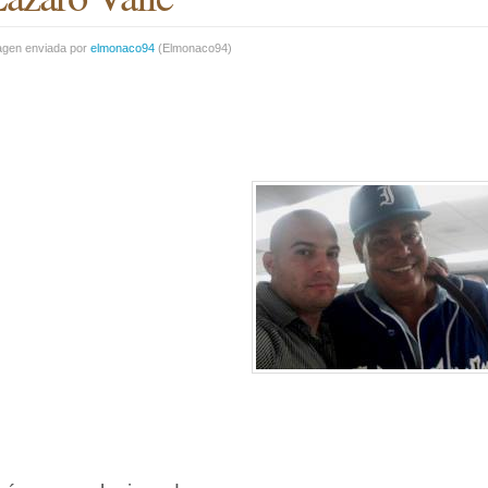
agen enviada por
elmonaco94
(
Elmonaco94
)