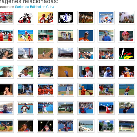
mágenes relacionadas:
arecen en
Series de Béisbol en Cuba