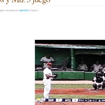
agen enviada por
jaimeSS
(
Jaime
)