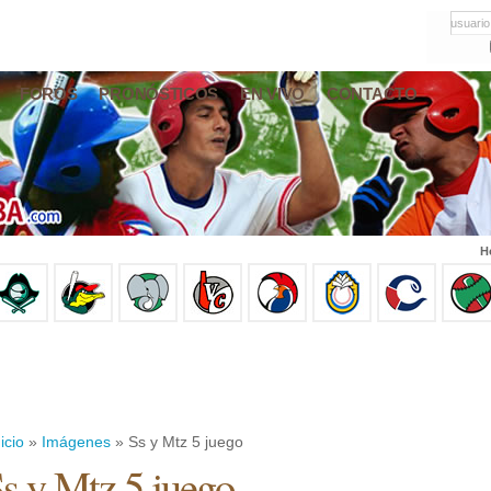
usuario
FOROS
PRONÓSTICOS
EN VIVO
CONTACTO
H
icio
»
Imágenes
» Ss y Mtz 5 juego
s y Mtz 5 juego