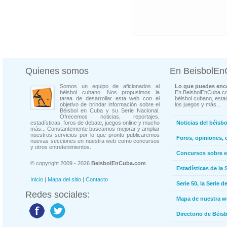
Quienes somos
En BeisbolE
Somos un equipo de aficionados al
Lo que puedes enco
béisbol cubano. Nos propusimos la
En BeisbolEnCuba.co
tarea de desarrollar esta web con el
béisbol cubano, estad
objetivo de brindar información sobre el
los juegos y más...
Béisbol en Cuba y su Serie Nacional.
Ofrecemos noticias, reportajes,
estadísticas, foros de debate, juegos online y mucho
Noticias del béisb
más... Constantemente buscamos mejorar y ampliar
nuestros servicios por lo que pronto publicaremos
Foros, opiniones, 
nuevas secciones en nuestra web como concursos
y otros entretenimientos.
Concursos sobre e
© copyright 2009 - 2026
BeisbolEnCuba.com
Estadísticas de la 
Inicio
|
Mapa del sitio
|
Contacto
Serie 50, la Serie d
Redes sociales:
Mapa de nuestra 
Directorio de Béi