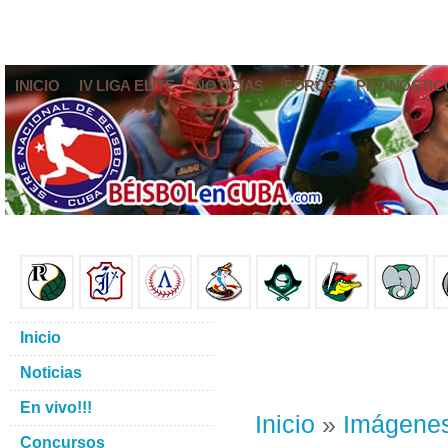
INICIO
IV LIGA ELITE
NOTICIAS
FOROS
PRONÓSTIC
Inicio
Noticias
En vivo!!!
Inicio
»
Imágene
Concursos