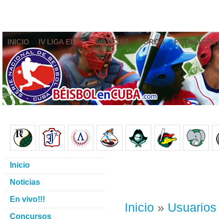
INICIO
IV LIGA ELITE
NOTICIAS
FOROS
PRONÓSTIC
Inicio
Noticias
En vivo!!!
Inicio
»
Usuarios
Concursos