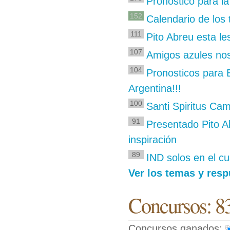
Pronostico para la
152
Calendario de lo
111
Pito Abreu esta le
107
Amigos azules no
104
Pronosticos para B
Argentina!!!
100
Santi Spiritus Ca
91
Presentado Pito A
inspiración
89
IND solos en el cu
Ver los temas y res
Concursos: 8
Concursos ganados: