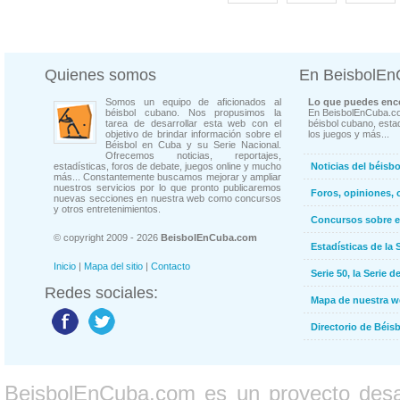
Quienes somos
En BeisbolE
Somos un equipo de aficionados al
Lo que puedes enco
béisbol cubano. Nos propusimos la
En BeisbolEnCuba.co
tarea de desarrollar esta web con el
béisbol cubano, estad
objetivo de brindar información sobre el
los juegos y más...
Béisbol en Cuba y su Serie Nacional.
Ofrecemos noticias, reportajes,
estadísticas, foros de debate, juegos online y mucho
Noticias del béisb
más... Constantemente buscamos mejorar y ampliar
nuestros servicios por lo que pronto publicaremos
Foros, opiniones, 
nuevas secciones en nuestra web como concursos
y otros entretenimientos.
Concursos sobre e
© copyright 2009 - 2026
BeisbolEnCuba.com
Estadísticas de la 
Inicio
|
Mapa del sitio
|
Contacto
Serie 50, la Serie d
Redes sociales:
Mapa de nuestra 
Directorio de Béi
BeisbolEnCuba.com es un proyecto desarr