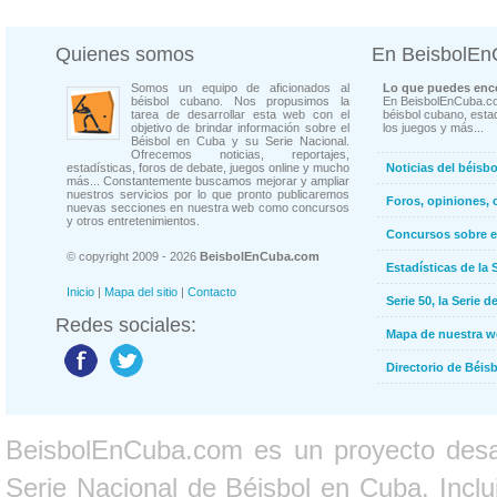
Quienes somos
En BeisbolE
Somos un equipo de aficionados al
Lo que puedes enco
béisbol cubano. Nos propusimos la
En BeisbolEnCuba.co
tarea de desarrollar esta web con el
béisbol cubano, estad
objetivo de brindar información sobre el
los juegos y más...
Béisbol en Cuba y su Serie Nacional.
Ofrecemos noticias, reportajes,
estadísticas, foros de debate, juegos online y mucho
Noticias del béisb
más... Constantemente buscamos mejorar y ampliar
nuestros servicios por lo que pronto publicaremos
Foros, opiniones, 
nuevas secciones en nuestra web como concursos
y otros entretenimientos.
Concursos sobre e
© copyright 2009 - 2026
BeisbolEnCuba.com
Estadísticas de la 
Inicio
|
Mapa del sitio
|
Contacto
Serie 50, la Serie d
Redes sociales:
Mapa de nuestra 
Directorio de Béi
BeisbolEnCuba.com es un proyecto desarr
Serie Nacional de Béisbol en Cuba. Inclui