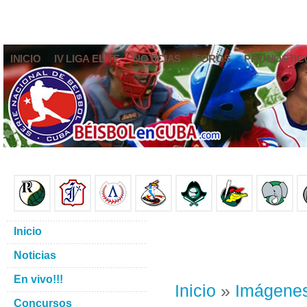
INICIO
IV LIGA ELITE
NOTICIAS
FOROS
PRONÓSTIC
Inicio
Noticias
En vivo!!!
Inicio
»
Imágene
Concursos