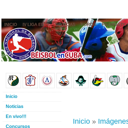
INICIO
IV LIGA ELITE
NOTICIAS
FOROS
PRONÓSTIC
Inicio
Noticias
En vivo!!!
Inicio
»
Imágene
Concursos