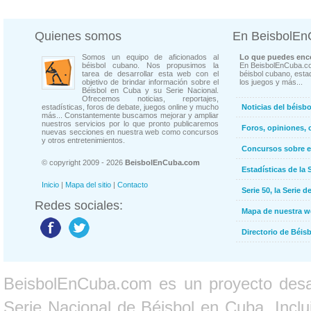
Quienes somos
En BeisbolE
Somos un equipo de aficionados al
Lo que puedes enco
béisbol cubano. Nos propusimos la
En BeisbolEnCuba.co
tarea de desarrollar esta web con el
béisbol cubano, estad
objetivo de brindar información sobre el
los juegos y más...
Béisbol en Cuba y su Serie Nacional.
Ofrecemos noticias, reportajes,
estadísticas, foros de debate, juegos online y mucho
Noticias del béisb
más... Constantemente buscamos mejorar y ampliar
nuestros servicios por lo que pronto publicaremos
Foros, opiniones, 
nuevas secciones en nuestra web como concursos
y otros entretenimientos.
Concursos sobre e
© copyright 2009 - 2026
BeisbolEnCuba.com
Estadísticas de la 
Inicio
|
Mapa del sitio
|
Contacto
Serie 50, la Serie d
Redes sociales:
Mapa de nuestra 
Directorio de Béi
BeisbolEnCuba.com es un proyecto desarr
Serie Nacional de Béisbol en Cuba. Inclui